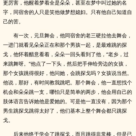
更厉害，他醒着梦着全是朵朵，甚至在梦中叫过她的名
字，同宿舍的人只是笑他做梦想媳妇。只有他自己知道自
己的苦。
有一次，元旦舞会，他同宿舍的老三硬拉他去舞会，
一进门就看见朵朵正在和那个男孩一起，是最难跳的探
戈，他怀着醋意看着，朵朵一回头看到了他，“老乡，过
来跳舞呀。”他点了一下头，然后把手伸给旁边的女孩，
那个女孩跳得很好，他问她，会跳探戈吗？女孩说当然。
他说，那好，有时间教我跳吧。那个舞会，他一直想找个
机会和朵朵跳一支，哪怕只是简单的两步，他会用自己的
肢体语言告诉她他是爱她的。可是他一直没有，因为那个
男生跳探戈跳得太好了，他们基本上整个舞会都只跳探
戈。
后来他终于学会了跳探戈，而且跳得非常棒，但是已