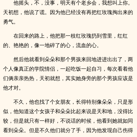
他摇头，不，没事，明天有个老乡会，我想叫上你。
天初想，他说了谎。因为他已经没有再把红玫瑰掏出来的
勇气。
在回来的路上，他把那一枝红玫瑰扔到雪里，红红
的、艳艳的，像一地碎了的心，流血的心。
然后他就看到朵朵和那个男孩来回地进进出出了，两
个人像真正的学院情侣，一起吃饭一起自习，每次看着他
们俩亲亲热热，天初就想，其实她身旁的那个男孩应该是
他才对。
不久，他也找了个女朋友，长得特别像朵朵，只是形
似，他知道这个女孩子和朵朵比起来说是天和地，没得比
较，但是就只有一样好，不说话的时候，他看到她就如同
看到朵朵。但是不久他们就分了手，因为他发现自己伤得