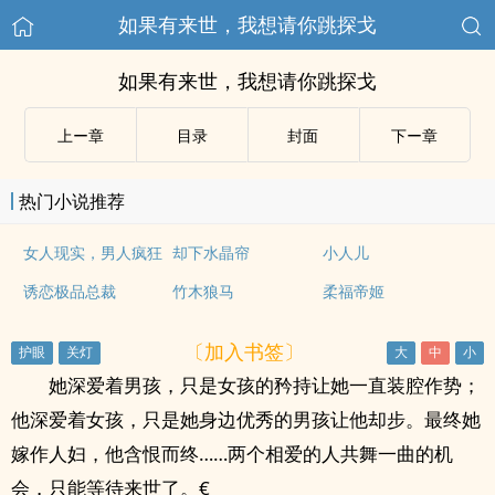
如果有来世，我想请你跳探戈
如果有来世，我想请你跳探戈
上ー章
目录
封面
下ー章
热门小说推荐
女人现实，男人疯狂
却下水晶帘
小人儿
诱恋极品总裁
竹木狼马
柔福帝姬
〔加入书签〕
她深爱着男孩，只是女孩的矜持让她一直装腔作势；
他深爱着女孩，只是她身边优秀的男孩让他却步。最终她
嫁作人妇，他含恨而终……两个相爱的人共舞一曲的机
会，只能等待来世了。€