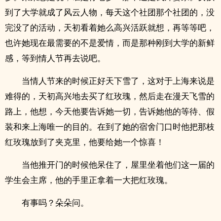
到了大学就成了风云人物，每天这个社团那个社团的，没
完没了的活动，天初看着她么高兴活跃就想，再等等吧，
也许她现在最需要的不是爱情，而是那种刚到大学的新鲜
感，等到情人节再去说吧。
当情人节来的时候正好天下雪了，这对于上海来说是
难得的，天初高兴地去买了红玫瑰，然后走在漫天飞雪的
路上，他想，今天他要告诉她一切，告诉她他的等待、假
装和来上海唯一的目的。在到了她的宿舍门口时他把那枝
红玫瑰放到了夹克里，他要给她一个惊喜！
当他推开门的时候他呆住了，屋里坐着他们这一届的
学生会主席，他的手里正拿着一大把红玫瑰。
有事吗？朵朵问。