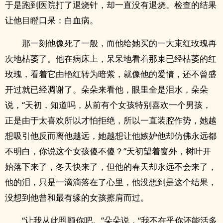
于是跑到医院打了退烧针，却一直没有退烧。检查的结果
让他目瞪口呆：白血病。
那一刻他像死了一般，而他给她买的一大束红玫瑰再
次地枯萎了。他在病床上，呆呆地看着那束已经枯萎的红
玫瑰，看着它由艳红转为暗紫，就像他的爱情，还不曾盛
开过就已经凋谢了。朵朵来看他，眼里全是泪水，朵朵
说，“天初，知道吗，从前有个女孩特别喜欢一个男孩，
正是由于太喜欢所以才怕拒绝，所以一直装腔作势，她越
想吸引他反而离他越远，她越想让他嫉妒他却仿佛永远都
不明白，你说这个女孩傻不傻？”天初望着窗外，树叶开
始落下来了，冬天快来了，但他的春天却永远不会来了，
他的泪，只是一滴滴落在了心里，他没想到是这个结果，
没想到他曾和最有缘的女孩擦肩而过。
“让我从此照顾你吧。”朵朵说，“我不在乎你还能活多