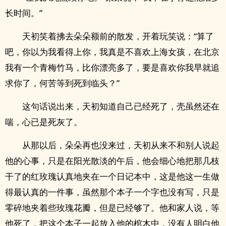
长时间。”
天初笑着拂去朵朵额前的散发，开着玩笑说：“算了
吧，你以为我看得上你，我真是不喜欢上海女孩，在北京
我有一个青梅竹马，比你漂亮多了，要是喜欢你我早就追
求你了，何苦等到死到临头？”
这句话说出来，天初知道自己已经死了，壳虽然还在
喘，心已是死灰了。
从那以后，朵朵再也没来过，天初从来不和别人说起
他的心事，只是在阳光散淡的午后，他会细心地把那几枝
干了的红玫瑰认真地夹在一个日记本中，这是他这一生做
得最认真的一件事，虽然那个本子一个字也没有写，只是
零碎地夹着些玫瑰花瓣，但是已经够了。他和家人说，等
他死了，把这个本子一起放入他的棺木中，没有人明白他