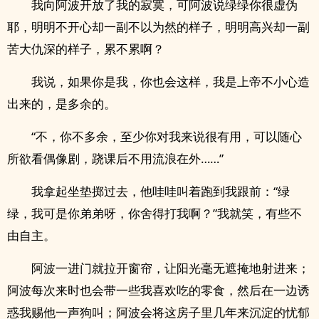
我向阿波开放了我的寂寞，可阿波说绿绿你很虚伪
耶，明明不开心却一副不以为然的样子，明明高兴却一副
苦大仇深的样子，累不累啊？
我说，如果你是我，你也会这样，我是上帝不小心造
出来的，是多余的。
“不，你不多余，至少你对我来说很有用，可以随心
所欲看偶像剧，跷课后不用流浪在外……”
我拿起坐垫掷过去，他哇哇叫着跑到我跟前：“绿
绿，我可是你弟弟呀，你舍得打我啊？”我就笑，有些不
由自主。
阿波一进门就拉开窗帘，让阳光毫无遮掩地射进来；
阿波每次来时也会带一些我喜欢吃的零食，然后在一边诱
惑我赐他一声狗叫；阿波会将这房子里几年来沉淀的忧郁