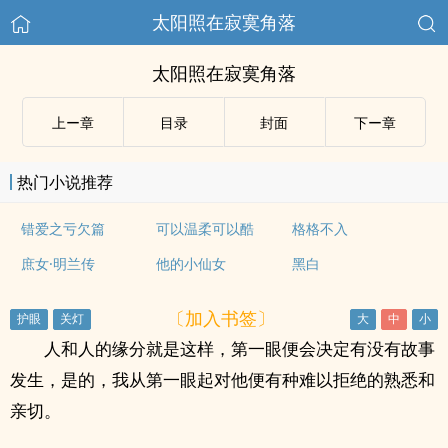
太阳照在寂寞角落
太阳照在寂寞角落
上ー章
目录
封面
下ー章
热门小说推荐
错爱之亏欠篇
可以温柔可以酷
格格不入
庶女·明兰传
他的小仙女
黑白
〔加入书签〕
人和人的缘分就是这样，第一眼便会决定有没有故事
发生，是的，我从第一眼起对他便有种难以拒绝的熟悉和
亲切。