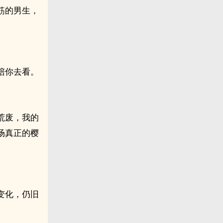
筋的男生，
陪你去看。
荒废，我的
场真正的樱
变化，仍旧