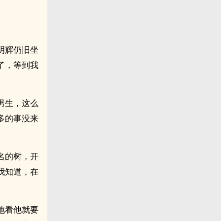
明辉仍旧坐
了，等到我
男生，这么
多的事没来
名的树，开
我知道，在
。
地看他就要