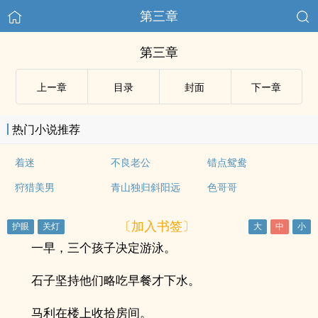
第三章
第三章
上ー章
目录
封面
下ー章
热门小说推荐
着迷
不良老公
错点鸳鸯
狩猎美男
青山独归斜阳远
色哥哥
〔加入书签〕
一早，三个孩子决定游泳。
石子坚持他们略吃早餐才下水。
马利在楼上收拾房间。