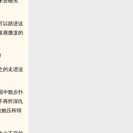
未曾碰头
可以踏进这
跋扈撒泼的
！
之的走进这
园中散步扑
不再怀深仇
被她压榨得