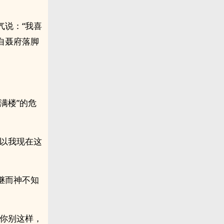
气说：“我喜
自聂府落脚
满楼”的危
，以我现在这
继而神不知
“你别这样，