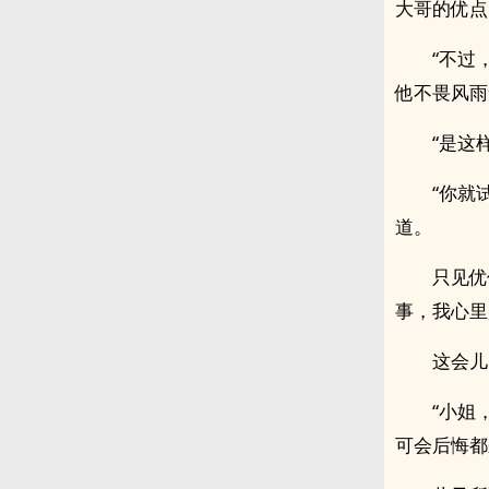
大哥的优点
“不过
他不畏风雨
“是这
“你就
道。
只见优
事，我心里
这会儿
“小姐
可会后悔都