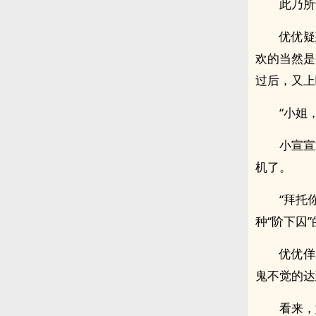
此乃所
优优疑
欢的当然是
过后，又上
“小姐
小宣宣
机了。
“拜托
种“阶下囚
优优佯
鬼不觉的达
看来，