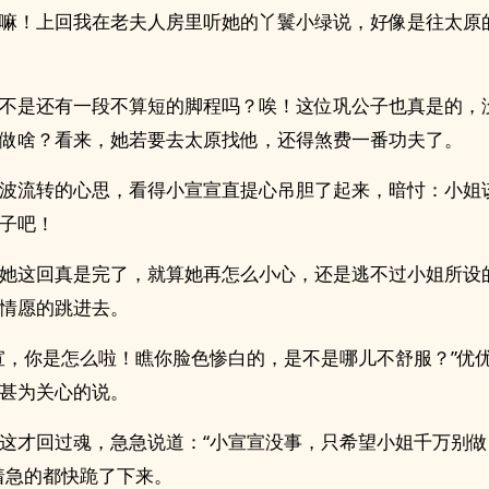
嘛！上回我在老夫人房里听她的丫鬟小绿说，好像是往太原
不是还有一段不算短的脚程吗？唉！这位巩公子也真是的，
做啥？看来，她若要去太原找他，还得煞费一番功夫了。
波流转的心思，看得小宣宣直提心吊胆了起来，暗忖：小姐
子吧！
她这回真是完了，就算她再怎么小心，还是逃不过小姐所设
情愿的跳进去。
宣，你是怎么啦！瞧你脸色惨白的，是不是哪儿不舒服？”优
甚为关心的说。
这才回过魂，急急说道：“小宣宣没事，只希望小姐千万别
着急的都快跪了下来。