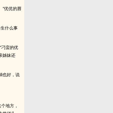
。”优优的唇
发生什么事
”刁蛮的优
亲姊妹还
躺也好，说
这个地方，