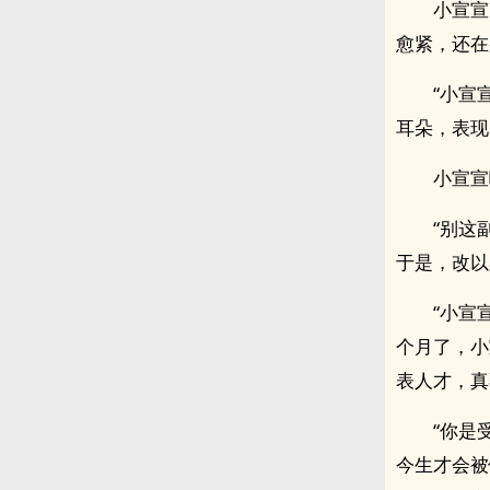
小宣宣
愈紧，还在
“小宣
耳朵，表现
小宣宣
“别这
于是，改以
“小宣
个月了，小
表人才，真
“你是
今生才会被