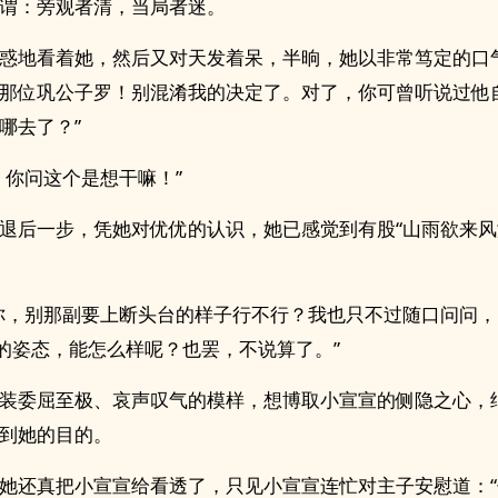
谓：旁观者清，当局者迷。
惑地看着她，然后又对天发着呆，半晌，她以非常笃定的口
那位巩公子罗！别混淆我的决定了。对了，你可曾听说过他
哪去了？”
，你问这个是想干嘛！”
退后一步，凭她对优优的认识，她已感觉到有股“山雨欲来风
你，别那副要上断头台的样子行不行？我也只不过随口问问
”的姿态，能怎么样呢？也罢，不说算了。”
装委屈至极、哀声叹气的模样，想博取小宣宣的侧隐之心，
到她的目的。
她还真把小宣宣给看透了，只见小宣宣连忙对主子安慰道：