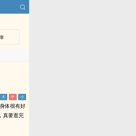
章
对身体很有好
，真要逛完