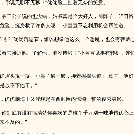
，你说无聊不无聊？”优优脸上挂着无奈的笑意。
，聂二公子说的也没错，姑爷真是个大好人，前阵子，咱们
危险，挺身救了许多人呢！”小宣宣不忘利用机会帮腔道。
样吗？”优优沉思着，难以想像他这么一个恶魔，也会有菩萨
试着去接近他、了解他，准没错啦！”小宣宣见事有转机，连
优眉头拢一拢、小鼻子皱一皱，接着摇摇头道：“算了，他
是放不下他了。”
，优优脑海里又浮现起在西厢园内惊鸿一瞥的俊秀身影。
，你到底有没有搞清楚你喜欢的是谁？千万别一味地错认心
来不及的。”