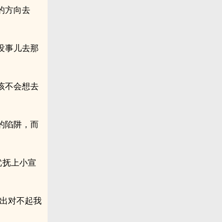
的方向去
没事儿去那
该不会想去
的陷阱，而
优抚上小宣
做出对不起我