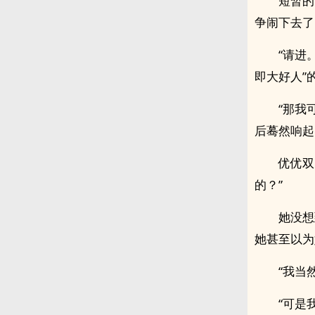
短暂的
争闹下去了
“请进
即大好人”
“那我
后蓦然响起
优优双
的？”
她没想
她甚至以为
“我当
“可是