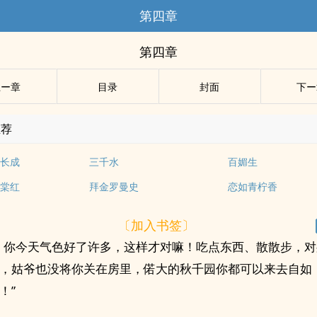
第四章
第四章
上ー章
目录
封面
下ー
推荐
长成
三千水
百媚生
棠红
拜金罗曼史
恋如青柠香
〔加入书签〕
，你今天气色好了许多，这样才对嘛！吃点东西、散散步，
，姑爷也没将你关在房里，偌大的秋千园你都可以来去自如
！”