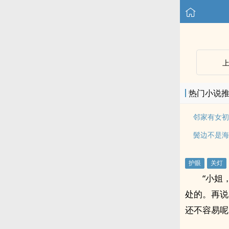
热门小说
邻家有女初
鬓边不是海
“小姐
处的。再说
还不容易呢