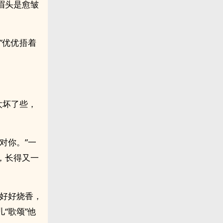
眉头是愈皱
”优优捂着
太坏了些，
对你。”一
，长得又一
没好好烧香，
“歌颂”他