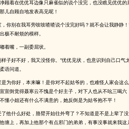
净顾着在优优耳边像只麻雀似的说个没完，也没瞧见优优的
那儿自顾自地发表高见呢！
宣，你别在我耳旁吱吱喳喳说个没完好吗？就不会让我静静！
出极不耐烦的模样。
嘟着嘴，一副委屈状。
副样子好不好，我又没怪你。”优优见状，也意识到自己口气
柔语问道。
宣是为你好，本来嘛！是你对不起姑爷的，也难怪人家会这么
宣宣倒觉得聂寒云不愧是个好主子，对下人也从不吆三喝六
不懂小姐还有什么不满意的，她反倒是为姑爷抱不平！
受了他什么好处，胳臂开始往外弯了？不知道是不是上辈了
他缠上，再加上他那个有点邪门的弟弟，有事没事就来我这儿