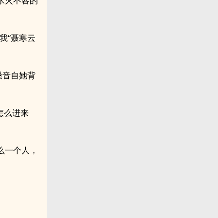
水火不容的
我“聂寒云
嗓音自她背
怎么进来
么一个人，