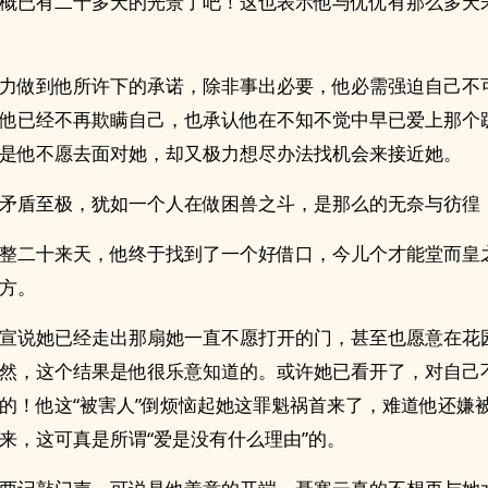
概已有二十多天的光景了吧！这也表示他与优优有那么多天
力做到他所许下的承诺，除非事出必要，他必需强迫自己不
他已经不再欺瞒自己，也承认他在不知不觉中早已爱上那个
是他不愿去面对她，却又极力想尽办法找机会来接近她。
矛盾至极，犹如一个人在做困兽之斗，是那么的无奈与彷徨
整二十来天，他终于找到了一个好借口，今儿个才能堂而皇
方。
宣说她已经走出那扇她一直不愿打开的门，甚至也愿意在花
然，这个结果是他很乐意知道的。或许她已看开了，对自己
的！他这“被害人”倒烦恼起她这罪魁祸首来了，难道他还嫌
来，这可真是所谓“爱是没有什么理由”的。