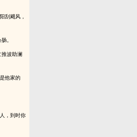
洛阳刮飓风，
心肠。
忙推波助澜
好是他家的
上人，到时你