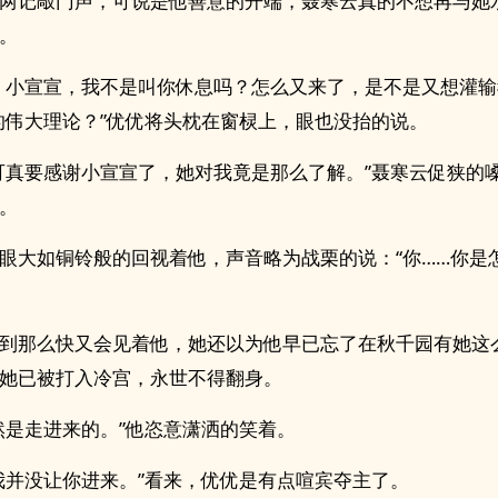
两记敲门声，可说是他善意的开端，聂寒云真的不想再与她
。
。小宣宣，我不是叫你休息吗？怎么又来了，是不是又想灌输
的伟大理论？”优优将头枕在窗棂上，眼也没抬的说。
可真要感谢小宣宣了，她对我竟是那么了解。”聂寒云促狭的
。
眼大如铜铃般的回视着他，声音略为战栗的说：“你……你是
到那么快又会见着他，她还以为他早已忘了在秋千园有她这
她已被打入冷宫，永世不得翻身。
然是走进来的。”他恣意潇洒的笑着。
我并没让你进来。”看来，优优是有点喧宾夺主了。