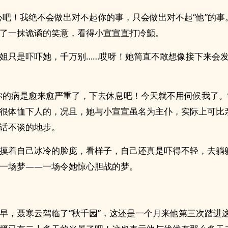
心吧！我绝不会做出对不起你的事，只会做出对不起“他”的事
了一抹诡谲的笑意，看得小宣宣直打冷颤。
姐只是吓吓她，千万别……哎呀！她简直不敢想像接下来会
你的病是愈来愈严重了，下去休息吧！今天就不用伺候我了。
很体恤下人的，况且，她与小宣宣虽名为主仆，实际上可比
话不谈的地步。
摸着自己冰冷的脸庞，看样子，自己还真是吓得不轻，去躺
一场梦——一场令她惊心胆战的梦。
早，聂寒云驾临了“秋千园”，这还是一个月来他第三次踏进