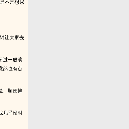
？是不是想尿
分钟让大家去
超过一般演
竟然也有点
脸、顺便擤
我几乎没时