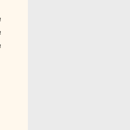
！
！
！