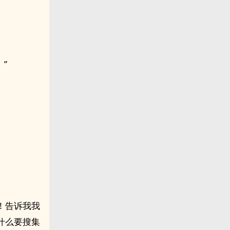
”
！告诉我我
什么要搜集