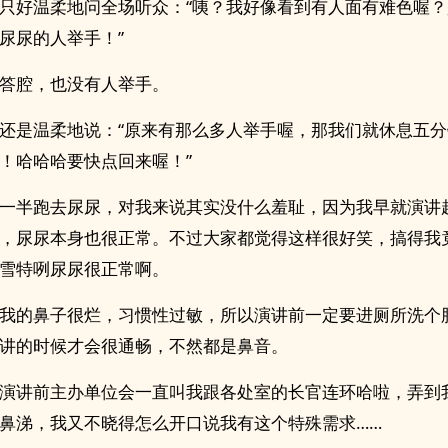
只好温柔地问全场听众：“咦？我好像看到有人面有难色喔
尿尿的人举手！”
答腔，也没有人举手。
还是温柔地说：“原来有那么多人举手喔，那我们就休息五
！哈哈哈要快点回来喔！”
一半跑去尿尿，对我来说其实没什么羞耻，因为我早就演讲
，尿尿本身也很正常。不过大家都觉得这样很好笑，搞得我
雪特咧尿尿很正常啊。
我的鼻子很烂，习惯性过敏，所以演讲前一定要进厕所洗个
讲的时候才会很通畅，不然都是鼻音。
演讲前主办单位会一直叫我跟各处室的长官连环哈啦，弄到
鼻涕，我又不晓得怎么开口说我有这个特殊需求……