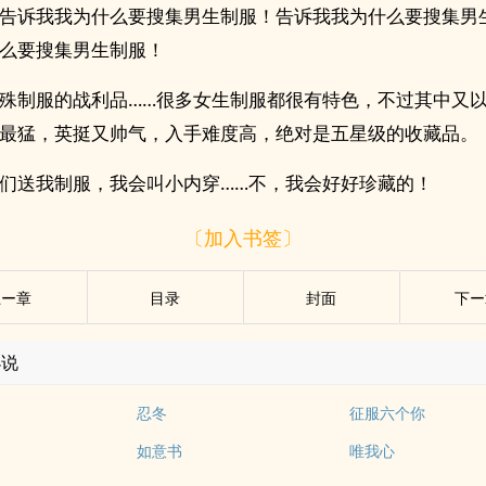
告诉我我为什么要搜集男生制服！告诉我我为什么要搜集男
么要搜集男生制服！
殊制服的战利品……很多女生制服都很有特色，不过其中又
最猛，英挺又帅气，入手难度高，绝对是五星级的收藏品。
们送我制服，我会叫小内穿……不，我会好好珍藏的！
〔加入书签〕
上ー章
目录
封面
下ー
小说
忍冬
征服六个你
如意书
唯我心