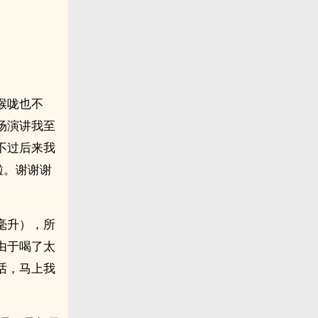
喉咙也不
场演讲我至
不过后来我
啦。谢谢谢
毫升），所
由于喝了太
话，马上我