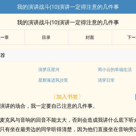
我的演讲战斗(10)演讲一定得注意的几件事
我的演讲战斗(10)演讲一定得注意的几件事
上ー章
目录
封面
下ー
推荐
清梦压星河
周小云的幸福生活
星辉落进风沙里
清穿日常
〔加入书签〕
演讲的场合，我一定要自己注意的几件事。
麦克风与音响的回音不能太大，否则会造成我讲什么底下听
只有坐在最旁边的同学听得清楚，因为他们直接坐在音响旁