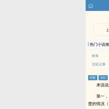
热门小说
献鱼
宫廷记事
来说说
第一，
楚的情况（