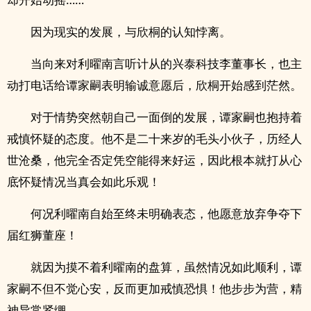
因为现实的发展，与欣桐的认知悖离。
当向来对利曜南言听计从的兴泰科技李董事长，也主
动打电话给谭家嗣表明输诚意愿后，欣桐开始感到茫然。
对于情势突然朝自己一面倒的发展，谭家嗣也抱持着
戒慎怀疑的态度。他不是二十来岁的毛头小伙子，历经人
世沧桑，他完全否定凭空能得来好运，因此根本就打从心
底怀疑情况当真会如此乐观！
何况利曜南自始至终未明确表态，他愿意放弃争夺下
届红狮董座！
就因为摸不着利曜南的盘算，虽然情况如此顺利，谭
家嗣不但不觉心安，反而更加戒慎恐惧！他步步为营，精
神异常紧绷。