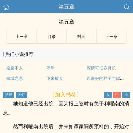
第五章
第五章
上ー章
目录
封面
下ー章
热门小说推荐
格格不入
停岸
深情可抵岁月长
以最好的样子与你相遇
倾城之恋
飞来横犬
〔加入书签〕
她知道他已经出院，因为报上随时有关于利曜南的消
息。
然而利曜南出院后，并未如谭家嗣所预料的，开始对