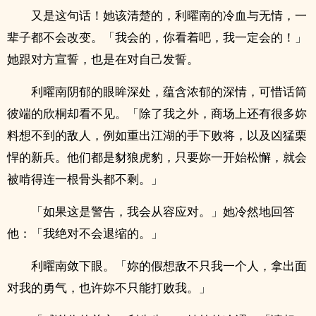
又是这句话！她该清楚的，利曜南的冷血与无情，一
辈子都不会改变。「我会的，你看着吧，我一定会的！」
她跟对方宣誓，也是在对自己发誓。
利曜南阴郁的眼眸深处，蕴含浓郁的深情，可惜话筒
彼端的欣桐却看不见。「除了我之外，商场上还有很多妳
料想不到的敌人，例如重出江湖的手下败将，以及凶猛栗
悍的新兵。他们都是豺狼虎豹，只要妳一开始松懈，就会
被啃得连一根骨头都不剩。」
「如果这是警告，我会从容应对。」她冷然地回答
他：「我绝对不会退缩的。」
利曜南敛下眼。「妳的假想敌不只我一个人，拿出面
对我的勇气，也许妳不只能打败我。」