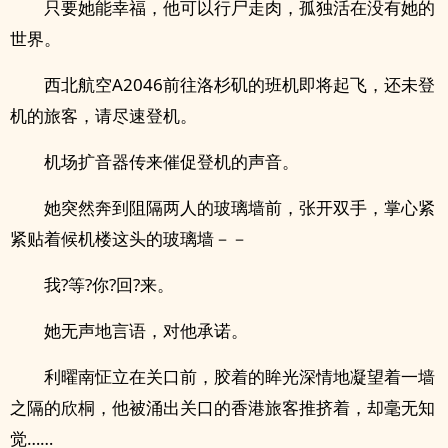
只要她能幸福，他可以行尸走肉，孤独活在没有她的
世界。
西北航空A2046前往洛杉矶的班机即将起飞，还未登
机的旅客，请尽速登机。
机场扩音器传来催促登机的声音。
她突然奔到阻隔两人的玻璃墙前，张开双手，掌心紧
紧贴着候机楼这头的玻璃墙－－
我?等?你?回?来。
她无声地言语，对他承诺。
利曜南怔立在关口前，胶着的眸光深情地凝望着一墙
之隔的欣桐，他被涌出关口的香港旅客推挤着，却毫无知
觉……