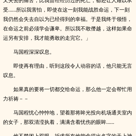
又失去的痛苦，比我曾经经历过的死亡，都还让人难以承
受……所以我害怕，即使在这一刻我能战胜命运，下一刻
我仍然会失去自以为已经得到的幸福。于是我终于领悟，
在命运之前必须学会谦卑。所以我不敢僭越，这样如果命
运另有安排，我才能勇敢的走完它。」
马国程深深叹息。
即使再有理由，听到这段令人动容的话，他只能无言
叹息。
如果真的要将一切都交给命运，那么他一定会帮忙用
力祈祷－－
马国程忧心忡忡地，望着那将眸光投向机场通关室内
的女子，那双清滢执着，满满含着忧伤的眼眸……
他不禁闭上双眼，祈求所有他能念得出名字的天上神