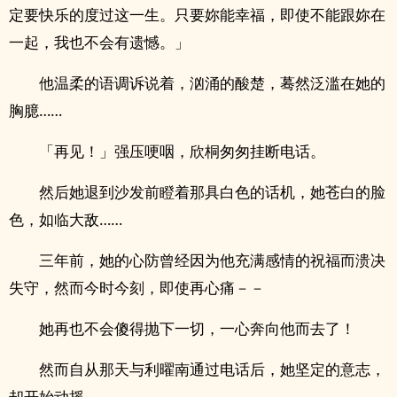
定要快乐的度过这一生。只要妳能幸福，即使不能跟妳在
一起，我也不会有遗憾。」
他温柔的语调诉说着，汹涌的酸楚，蓦然泛滥在她的
胸臆……
「再见！」强压哽咽，欣桐匆匆挂断电话。
然后她退到沙发前瞪着那具白色的话机，她苍白的脸
色，如临大敌……
三年前，她的心防曾经因为他充满感情的祝福而溃决
失守，然而今时今刻，即使再心痛－－
她再也不会傻得抛下一切，一心奔向他而去了！
然而自从那天与利曜南通过电话后，她坚定的意志，
却开始动摇……