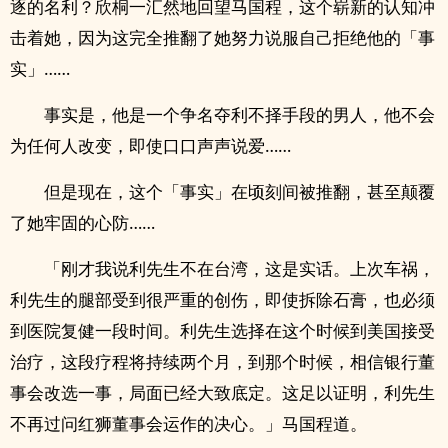
逐的名利？欣桐一汇然地回望马国程，这个崭新的认知冲
击着她，因为这完全推翻了她努力说服自己拒绝他的「事
实」……
事实是，他是一个争名夺利不择手段的男人，他不会
为任何人改变，即使口口声声说爱……
但是现在，这个「事实」在顷刻间被推翻，甚至颠覆
了她牢固的心防……
「刚才我说利先生不在台湾，这是实话。上次车祸，
利先生的腿部受到很严重的创伤，即使拆除石膏，也必须
到医院复健一段时间。利先生选择在这个时候到美国接受
治疗，这段疗程将持续两个月，到那个时候，相信银行董
事会改选一事，局面已经大致底定。这足以证明，利先生
不再过问红狮董事会运作的决心。」马国程道。