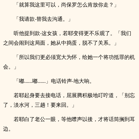
「就算我这里可以，尚保罗怎么肯放你走？」
「我请款-替我去沟通。」
听他提到款-这女孩，若耶变得更不乐观了。「我们
之间会闹到这局面，她从中捣蛋，脱不了关系。」
「所以我们更必须宽大为怀，给她一个将功抵罪的机
会。」
「嘟……嘟……」电话铃声-地大响。
若耶起身要去接电话，屈展腾积极地叮咛道，「别忘
了，淡水河，三趟！要来回。」
若耶白了老公一眼，等他噤声以後，才将话筒搁到耳
边。