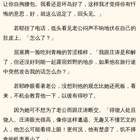
让你自掏腰包。我看还是环岛好了，这样我才觉得你有忏
悔的意思，好，就这么说定了，回头见。」
若耶挂了电话，低头看见老公闷声不响地伏在自己的
肚皮上。「怎么了？」
屈展腾一脸吃到青梅的苦涩模样，「我跟庄涛是和解
了，但还没好到能一起露宿郊野的地步，如果他在旅行途
中突然攻击我的话怎么办？」
若耶睁眼看著老公，没想到他的观念比她还死板，看
来，不机会教育他一下，以後有得吵了。
因为她可不想为了老公而跟庄涛断交。「得饶人处且
饶人。庄涛眼光很高，像你这样邋遢、无趣又不懂艺文的
人，他怎么可能看得上眼！更何况，他有楚彦了，饥不择
食的机率更小了。」