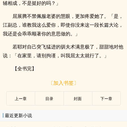
辅相成，不是挺好的吗？」
屈展腾不禁佩服老婆的慧眼，更加疼爱她了。「是，
江副总，谁教我这么爱你，即使你没来这一段长篇大论，
我还是会乖乖顺著你的意思做的。」
若耶对自己突飞猛进的驯夫术满意极了，甜甜地对他
说：「在家里，请别拘谨，叫我屈太太就行了。」
【全书完】
〔加入书签〕
上ー章
目录
封面
下ー章
最近更新小说