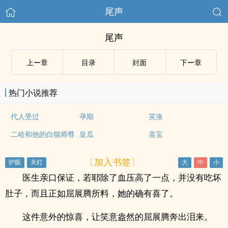
尾声
尾声
上ー章
目录
封面
下ー章
热门小说推荐
代人受过
孕期
芙洛
二哈和他的白猫师尊
皇瓜
喜宝
〔加入书签〕
医生亲口保证，若耶除了血压高了一点，并没有吃坏
肚子，而且正如屈展腾所料，她的确有喜了。
这件意外的惊喜，让笑意盎然的屈展腾奔出泪来。