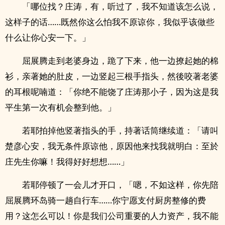
「哪位找？庄涛，有，听过了，我不知道该怎么说，
这样子的话……既然你这么怕我不原谅你，我似乎该做些
什么让你心安一下。」
屈展腾走到老婆身边，跪了下来，他一边撩起她的棉
衫，亲著她的肚皮，一边竖起三根手指头，然後咬著老婆
的耳根呢喃道：「你绝不能饶了庄涛那小子，因为这是我
平生第一次有机会整到他。」
若耶拍掉他竖著指头的手，持著话筒继续道：「请叫
楚彦心安，我无条件原谅他，原因他来找我就明白：至於
庄先生你嘛！我得好好想想……」
若耶停顿了一会儿才开口，「嗯，不如这样，你先陪
屈展腾环岛骑一趟自行车……你宁愿支付厨房整修的费
用？这怎么可以！你是我们公司重要的人力资产，我不能