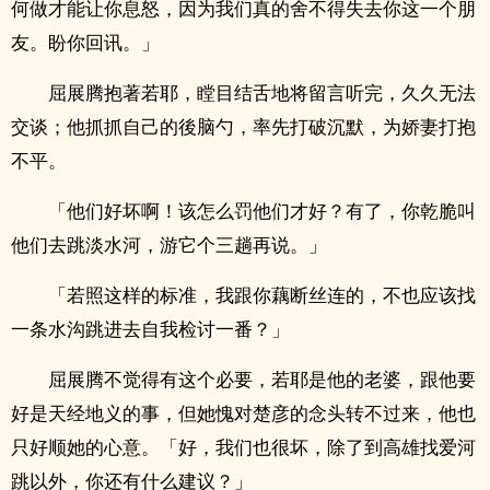
何做才能让你息怒，因为我们真的舍不得失去你这一个朋
友。盼你回讯。」
屈展腾抱著若耶，瞠目结舌地将留言听完，久久无法
交谈；他抓抓自己的後脑勺，率先打破沉默，为娇妻打抱
不平。
「他们好坏啊！该怎么罚他们才好？有了，你乾脆叫
他们去跳淡水河，游它个三趟再说。」
「若照这样的标准，我跟你藕断丝连的，不也应该找
一条水沟跳进去自我检讨一番？」
屈展腾不觉得有这个必要，若耶是他的老婆，跟他要
好是天经地义的事，但她愧对楚彦的念头转不过来，他也
只好顺她的心意。「好，我们也很坏，除了到高雄找爱河
跳以外，你还有什么建议？」