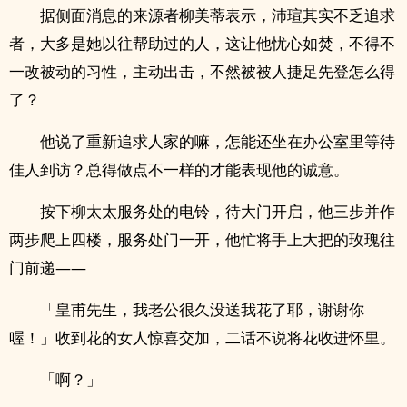
据侧面消息的来源者柳美蒂表示，沛瑄其实不乏追求
者，大多是她以往帮助过的人，这让他忧心如焚，不得不
一改被动的习性，主动出击，不然被被人捷足先登怎么得
了？
他说了重新追求人家的嘛，怎能还坐在办公室里等待
佳人到访？总得做点不一样的才能表现他的诚意。
按下柳太太服务处的电铃，待大门开启，他三步并作
两步爬上四楼，服务处门一开，他忙将手上大把的玫瑰往
门前递——
「皇甫先生，我老公很久没送我花了耶，谢谢你
喔！」收到花的女人惊喜交加，二话不说将花收进怀里。
「啊？」