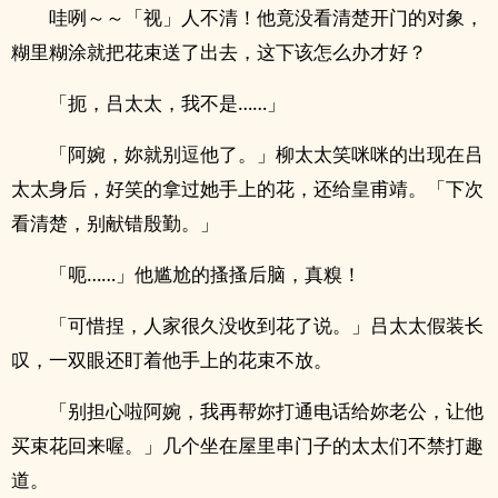
哇咧～～「视」人不清！他竟没看清楚开门的对象，
糊里糊涂就把花束送了出去，这下该怎么办才好？
「扼，吕太太，我不是……」
「阿婉，妳就别逗他了。」柳太太笑咪咪的出现在吕
太太身后，好笑的拿过她手上的花，还给皇甫靖。「下次
看清楚，别献错殷勤。」
「呃……」他尴尬的搔搔后脑，真糗！
「可惜捏，人家很久没收到花了说。」吕太太假装长
叹，一双眼还盯着他手上的花束不放。
「别担心啦阿婉，我再帮妳打通电话给妳老公，让他
买束花回来喔。」几个坐在屋里串门子的太太们不禁打趣
道。