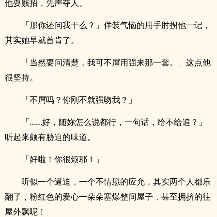
他耍贱招，先声夺人。
「那你还问我干么？」佯装气恼的用手肘拐他一记，
其实她早就首肯了。
「当然要问清楚，我可不屑用强来那一套。」这点他
很坚持。
「不屑吗？你刚不就强吻我？」
「……好，随妳怎么说都行，一句话，给不给追？」
听起来颇有胁迫的味道。
「好啦！你很烦耶！」
听似一个逼迫，一个不情愿的应允，其实两个人都乐
翻了，粉红色的爱心一朵朵塞爆整间屋子，甚至拥挤的往
屋外飘呢！