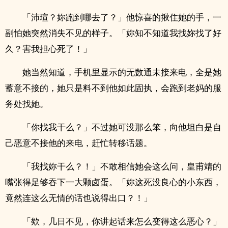
「沛瑄？妳跑到哪去了？」他惊喜的揪住她的手，一
副怕她突然消失不见的样子。「妳知不知道我找妳找了好
久？害我担心死了！」
她当然知道，手机里显示的无数通未接来电，全是她
蓄意不接的，她只是料不到他如此固执，会跑到老妈的服
务处找她。
「你找我干么？」不过她可没那么笨，向他坦白是自
己恶意不接他的来电，赶忙转移话题。
「我找妳干么？！」不敢相信她会这么问，皇甫靖的
嘴张得足够吞下一大颗卤蛋。「妳这死没良心的小东西，
竟然连这么无情的话也说得出口？！」
「欸，几日不见，你讲起话来怎么变得这么恶心？」