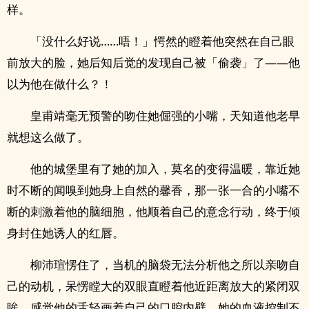
样。
「没什么好说……唔！」愕然的瞪着他突然在自己眼
前放大的脸，她后知后觉的发现自己被「偷袭」了——他
以为他在做什么？！
皇甫靖毫无预警的吻住她倔强的小嘴，天知道他老早
就想这么做了。
他的城堡里有了她的加入，莫名的变得温暖，靠近她
时不断的闻嗅到她身上自然的馨香，那一张一合的小嘴不
断的刺激着他的脑细胞，他顺着自己的意念行动，终于倾
身封住她诱人的红唇。
柳沛瑄愣住了，当机的脑袋无法分析他之所以亲吻自
己的动机，呆愣瞠大的双眼直瞪着他近距离放大的紧闭双
眸，感觉他的舌轻画着自己的口腔内壁，她的血液控制不