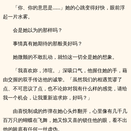
「你、你的意思是……」她的心跳变得好快，眼前浮
起一片水雾。
会是她以为的那样吗？
事情真有她期待的那般美好吗？
她微颤的不敢乱动，就怕这一切全是她的想象。
「我喜欢妳，沛瑄。」深吸口气，他握住她的手，藉
由交握的双手传达他的诚挚。「虽然我们的相遇荒谬了
点、不可思议了点，也不论妳对我有什么样的感觉，请给
我一个机会，让我重新追求妳，好吗？」
由喜悦制成的炸弹在她心头炸翻开，心里像有几千几
百万只的蝴蝶在飞舞，她又惊又喜的锁住他的眼，看不出
他的眸底有任何一丝虚伪。