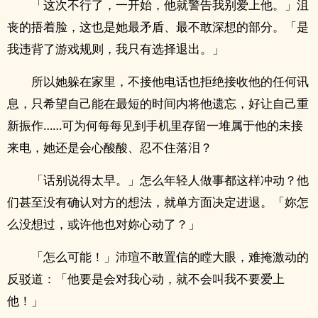
「这次不行了，一开始，他就警告我别爱上他。」沮
丧的捂着脸，这也是她最矛盾、最不敢深想的部分。「是
我违背了游戏规则，我只有选择退出。」
所以她躲在家里，不接他电话也拒绝接收他的任何讯
息，只希望自己能在最短的时间内将他遗忘，好让自己重
新振作……可为何每每见到手机里存留一堆属于他的未接
来电，她还是会心酸酸、忍不住落泪？
「话别说得太早。」怎么年轻人做事都这样冲动？他
们甚至没有确认对方的想法，就单方面决定进退。「妳怎
么没想过，或许他也对妳心动了？」
「怎么可能！」沛瑄不敢置信的瞠大眼，难掩激动的
反驳道：「他要是会对我心动，就不会叫我不要爱上
他！」