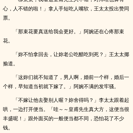
心，人不错的啦！」拿人手短吃人嘴软，王太太投出赞同
票。
「那束花要真送给我会更好。」阿婉还在心疼那束
花。
「妳不怕拿回去，让妳老公吃醋吃到死？」王太太揶
揄道。
「这妳们就不知道了，男人啊，婚前一个样，婚后一
个样，早知道当初就下嫁了。」阿婉不满的发牢骚。
「不嫁让他去娶别人喔？妳舍得吗？」李太太跟着起
哄，一边打开便当。「哇～～皇甫先生真大方，这便当很
丰盛呢！」跟外面买的一般便当都不同，恐怕花了不少
钱。