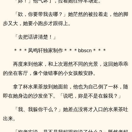
「妳！」他气坏了，拉着她往停车场走。
「欵，你要带我去哪？」她茫然的被拉着走，他的脚
步又大，她要小跑步才跟得上。
「去把话讲清楚！」
＊＊＊凤鸣轩独家制作＊＊＊bbscn＊＊＊
再度来到他家，和上次迥然不同的光景，这回她乖乖
的坐在客厅，像个做错事的小女孩般安静。
拿了杯水果茶放到她面前，他也为自己倒了一杯，随
即在她身边的沙发坐下。「说吧，妳是不是在躲我？」
「我、我躲你干么？」她差点没将才入口的水果茶吐
出来。
「妳老实说，是不是我妈跟妳说了什么？」既然老妈