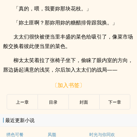
「真的，喂，我要妳那块花枝。」
「妳土匪啊？那妳用妳的糖醋排骨跟我换。」
太太们很快被便当里丰盛的菜色给吸引了，像菜市场
般交换着彼此便当里的菜色。
柳太太笑着拉了张椅子坐下，偷睐了眼内室的方向，
唇边扬起满意的浅笑，尔后加入太太们的战局——
〔加入书签〕
上ー章
目录
封面
下ー章
最近更新小说
绣色可餐
凤髓
时光与你同欢