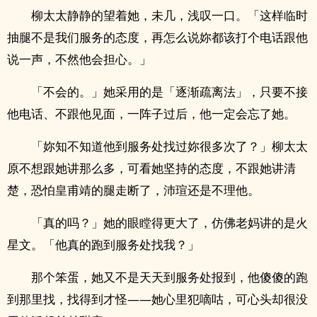
柳太太静静的望着她，未几，浅叹一口。「这样临时
抽腿不是我们服务的态度，再怎么说妳都该打个电话跟他
说一声，不然他会担心。」
「不会的。」她采用的是「逐渐疏离法」，只要不接
他电话、不跟他见面，一阵子过后，他一定会忘了她。
「妳知不知道他到服务处找过妳很多次了？」柳太太
原不想跟她讲那么多，可看她坚持的态度，不跟她讲清
楚，恐怕皇甫靖的腿走断了，沛瑄还是不理他。
「真的吗？」她的眼瞠得更大了，仿佛老妈讲的是火
星文。「他真的跑到服务处找我？」
那个笨蛋，她又不是天天到服务处报到，他傻傻的跑
到那里找，找得到才怪——她心里犯嘀咕，可心头却很没