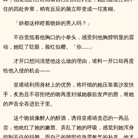
住的四处奔窜，稍有反应的脑立即变成一坨浆糊。
「妳都这样瞪着吻妳的男人吗？」
不自觉抵着他胸口的小拳头，感受到他胸膛明显的震
动，她眨了眨眼，脸红似樱。「你……」
才开口想问清楚他这么做的理由，谁料一开口却再度
给他入侵的机会——
皇甫靖利用身材上的优势，将纤细的她压靠着沙发扶
手，炙热且不容拒绝的吻再度封缄她极欲发声的唇，将她
的声音全吞进肚子里。
这个吻就像醉人的醇酒，诱得皇甫靖贪恋的一再品
尝，他吮红了她的嫩唇、弄乱了她的呼吸，感觉到她浑身
控制不住的抖颤，而自己的肺部也急需氧气的补充，他才