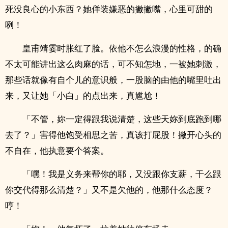
死没良心的小东西？她佯装嫌恶的撇撇嘴，心里可甜的
咧！
皇甫靖霎时胀红了脸。依他不怎么浪漫的性格，的确
不太可能讲出这么肉麻的话，可不知怎地，一被她刺激，
那些话就像有自个儿的意识般，一股脑的由他的嘴里吐出
来，又让她「小白」的点出来，真尴尬！
「不管，妳一定得跟我说清楚，这些天妳到底跑到哪
去了？」害得他饱受相思之苦，真该打屁股！撇开心头的
不自在，他执意要个答案。
「嘿！我是义务来帮你的耶，又没跟你支薪，干么跟
你交代得那么清楚？」又不是欠他的，他那什么态度？
哼！