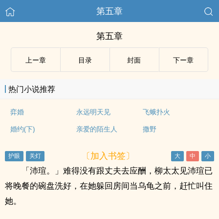
第五章
第五章
上ー章
目录
封面
下ー章
热门小说推荐
弈婚
永远明天见
飞蛾扑火
婚约(下)
亲爱的陌生人
撒野
〔加入书签〕
「沛瑄。」难得没有跟丈夫去应酬，柳太太见沛瑄已
将晚餐的碗盘洗好，在她躲回房间当乌龟之前，赶忙叫住
她。