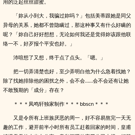
用的泛起丝丝甜蜜。
「妳从小到大，我骗过妳吗？」包括美蒂跟她是同父
异母的关系，她都不曾隐瞒过，那这种事又有什么好瞒的
呢？「妳自己好好想想，无论如何我还是觉得妳该跟他联
络一不，好歹报个平安也好。」
沛喧想了又想，终于点了点头。「嗯。」
把一切弄清楚也好，至少弄明白他为什么急着找她？
除了找她排除他的困扰之外，会不会……会不会还有让她
不敢预期的「成分」存在？
＊＊＊凤鸣轩独家制作＊＊＊bbscn＊＊＊
又是令所有上班族厌恶的周一，好不容易熬完一天无
趣的工作，避开前半小时所有员工赶着回家的时间，皇甫