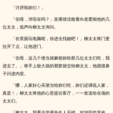
「讨厌啦妳们！」
「伯母，沛瑄在吗？」皇甫靖没敢看向老爱闹他的几
位太太，低声向柳太太询问。
「在里面玩电脑呢，你进去找她吧！」柳太太将门更
拉开了点，让他进门。
「伯母，这几个便当就麻烦妳给那几位太太们吃，我
进去了。」将手上较大袋的塑胶袋交给柳太太，他摸摸鼻
子闪进内室。
「哪，人家好心买便当给妳们吃，妳们还调侃人家，
真是！」柳太太将他的心意提往客厅，一一发送给在场的
太太们。
「柳太太，我看这皇甫先生人不错，对沛瑄也算有