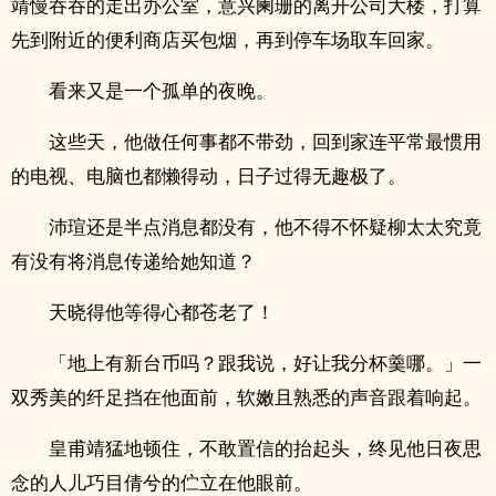
靖慢吞吞的走出办公室，意兴阑珊的离开公司大楼，打算
先到附近的便利商店买包烟，再到停车场取车回家。
看来又是一个孤单的夜晚。
这些天，他做任何事都不带劲，回到家连平常最惯用
的电视、电脑也都懒得动，日子过得无趣极了。
沛瑄还是半点消息都没有，他不得不怀疑柳太太究竟
有没有将消息传递给她知道？
天晓得他等得心都苍老了！
「地上有新台币吗？跟我说，好让我分杯羹哪。」一
双秀美的纤足挡在他面前，软嫩且熟悉的声音跟着响起。
皇甫靖猛地顿住，不敢置信的抬起头，终见他日夜思
念的人儿巧目倩兮的伫立在他眼前。