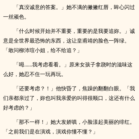
「真没诚意的答案。」她不满的撇撇红唇，眸心闪过
一丝顽色。
「什么时候开始并不重要，重要的是我要追妳。」诚
意是全世界最恐怖的东西，这让皇甫靖的脸色一阵绿。
「敢问柳沛瑄小姐，给不给追？」
「呣……我考虑看看。」原来女孩子拿跷时的滋味这
么好，她忍不住一玩再玩。
「还要考虑？！」他快昏了，焦躁的翻翻白眼。「我
们亲都亲过了，妳也叫我亲爱的叫得很顺口，这还有什么
好考虑的？」
「那不一样！」她大发娇嗔，小脸漾起美丽的绯红。
「之前我们是在演戏，演戏你懂不懂？」