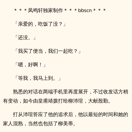
＊＊＊凤鸣轩独家制作＊＊＊bbscn＊＊＊
「亲爱的，吃饭了没？」
「还没。」
「我买了便当，我们一起吃？」
「嗯，好啊！」
「等我，我马上到。」
熟悉的对话在两端手机里再度展开，不过收发话方稍
有变动，如今由皇甫靖拨打给柳沛瑄，大献殷勤。
打从沛瑄答应了他的追求后，他以最短的时间和她的
家人混熟，当然也包括了柳美蒂。