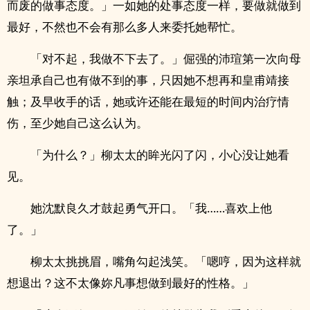
而废的做事态度。」一如她的处事态度一样，要做就做到
最好，不然也不会有那么多人来委托她帮忙。
「对不起，我做不下去了。」倔强的沛瑄第一次向母
亲坦承自己也有做不到的事，只因她不想再和皇甫靖接
触；及早收手的话，她或许还能在最短的时间内治疗情
伤，至少她自己这么认为。
「为什么？」柳太太的眸光闪了闪，小心没让她看
见。
她沈默良久才鼓起勇气开口。「我……喜欢上他
了。」
柳太太挑挑眉，嘴角勾起浅笑。「嗯哼，因为这样就
想退出？这不太像妳凡事想做到最好的性格。」