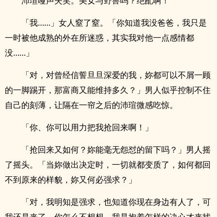
沛瑄哑声失笑。美女与野兽吗？绝配啊！
「我……」女人窒了窒。「你知道我没爸爸，我只是
一时被他成熟的外在所迷惑，其实我对他一点感情都
没……」
「对，对曾经信誓旦旦深爱的我，妳都可以不屑一顾
的一脚踢开，那富商又能维持多久？」男人似乎控制不住
自己的刻薄，让隔在一帘之后的沛瑄微感吃惊。
「你、你可以用力把我抢回来啊！」
「抢回来又如何？妳能毫无怨怼的留下吗？」男人摇
了摇头。「当妳做出决定时，一切就都变质了，如何都回
不到原来的样貌，妳又何必强求？」
「对，我明知是强求，也知道你现在身边有人了，可
我还是来了，你怎么不想想，我是抱着怎样的决心才来找