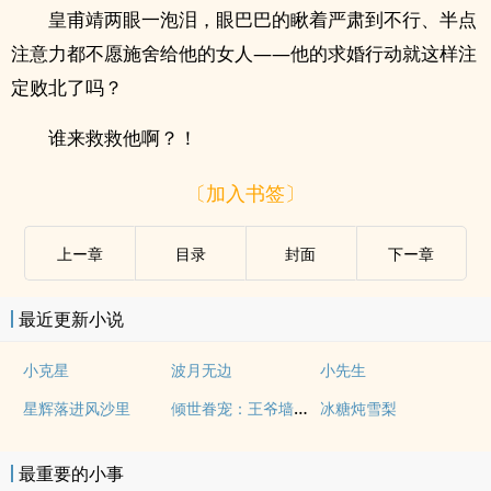
皇甫靖两眼一泡泪，眼巴巴的瞅着严肃到不行、半点
注意力都不愿施舍给他的女人——他的求婚行动就这样注
定败北了吗？
谁来救救他啊？！
〔加入书签〕
上ー章
目录
封面
下ー章
最近更新小说
小克星
波月无边
小先生
倾世眷宠：王爷墙头见
星辉落进风沙里
冰糖炖雪梨
最重要的小事