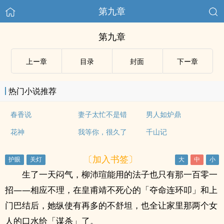
第九章
第九章
上ー章
目录
封面
下ー章
热门小说推荐
春香说
妻子太忙不是错
男人如炉鼎
花神
我等你，很久了
千山记
〔加入书签〕
生了一天闷气，柳沛瑄能用的法子也只有那一百零一
招——相应不理，在皇甫靖不死心的「夺命连环叩」和上
门巴结后，她纵使有再多的不舒坦，也全让家里那两个女
人的口水给「谋杀」了。