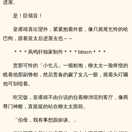
进屋。
是！臣领旨！
皇甫靖喜出望外，紧紧抱着外套，像只摇尾乞怜的哈
巴狗，跟着皇太后进屋去也～～
＊＊＊凤鸣轩独家制作＊＊＊bbscn＊＊＊
赏那可怜的「小乞儿」一顿粗饱，柳太太一脸疼惜的
瞧着他那副馋相，然后责备的觑了女儿一眼，摇着头叮嘱
他可别噎着。
吃完饭，皇甫靖不由分说的拉着柳沛瑄到客厅，像两
尊门神般，直挺挺的站在柳太太面前。
「伯母，我有事想跟妳谈。」