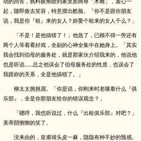
动的回答，孰料眼角瞟到家里那两尊「木雕」，羞心一
起，随即敛去笑容，特意摆出酷脸。「你不是跟你朋友
说，我是你『租』来的女人？妳娶个租来的女人干么？」
「不是！是他搞错了！」他急了，已顾不得一旁还有
两个人等着看好戏，全副的心神全集中在她身上。「其实
我会找到伯母的服务处，就是那家伙介绍我来的，他说他
也是听说……总之他误会了伯母服务处的性质，也误会了
我跟妳的关系，全是他搞错了。」
柳太太挑挑眉。「你是说，你刚来时老嚷着什么『俱
乐部』，全是你那朋友给你的错误观念？」
「嗯哼，我也听说过，什么『出租俱乐部』对吧？」
美蒂阴恻恻的笑了。
没来由的，皇甫靖头皮一麻，隐隐有种不妙的预感。