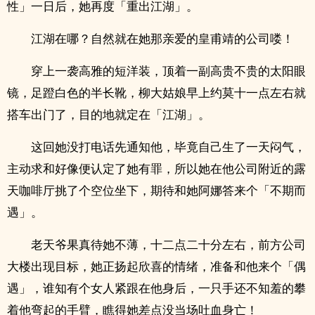
性」一日后，她再度「重出江湖」。
江湖在哪？自然就在她那亲爱的皇甫靖的公司喽！
穿上一袭高雅的短洋装，顶着一副高贵不贵的太阳眼
镜，足蹬白色的半长靴，柳大姑娘早上约莫十一点左右就
搭车出门了，目的地就定在「江湖」。
这回她没打电话先通知他，毕竟自己生了一天闷气，
主动求和好像便认定了她有罪，所以她在他公司附近的露
天咖啡厅挑了个空位坐下，期待和她阿娜答来个「不期而
遇」。
老天爷果真待她不薄，十二点二十分左右，前方公司
大楼出现目标，她正扬起欣喜的情绪，准备和他来个「偶
遇」，谁知有个女人紧跟在他身后，一只手还不知羞的攀
着他弯起的手臂，瞧得她差点没当场吐血身亡！