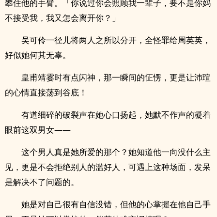
攀住他的手臂。「你说过你会照顾我一辈子，要不是你妈
不接受我，我又怎会离开你？」
吴可伶一径儿将两人之所以分开，全怪罪给周英英，
好似她何其无辜。
皇甫靖霎时有点闪神，那一瞬间的怔愣，更是让沛瑄
的心情直接荡到谷底！
有道细碎的破裂声在她心口扬起，她默不作声的凝着
眼前这双男女——
这个男人真是她所爱的那个？她知道他一向没什么主
见，更是不会拒绝别人的滥好人，可遇上这种场面，发呆
是解决不了问题的。
她是对自己很有自信没错，但他的心掌握在他自己手