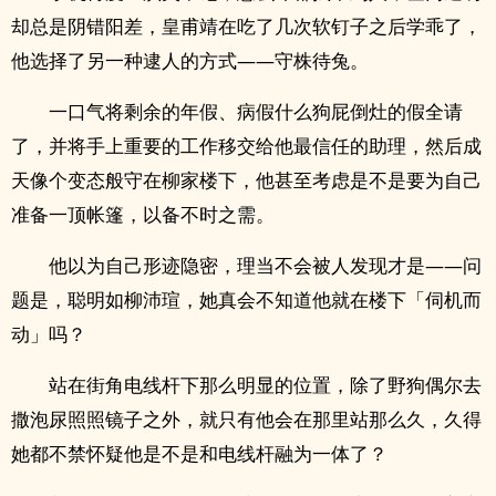
却总是阴错阳差，皇甫靖在吃了几次软钉子之后学乖了，
他选择了另一种逮人的方式——守株待兔。
一口气将剩余的年假、病假什么狗屁倒灶的假全请
了，并将手上重要的工作移交给他最信任的助理，然后成
天像个变态般守在柳家楼下，他甚至考虑是不是要为自己
准备一顶帐篷，以备不时之需。
他以为自己形迹隐密，理当不会被人发现才是——问
题是，聪明如柳沛瑄，她真会不知道他就在楼下「伺机而
动」吗？
站在街角电线杆下那么明显的位置，除了野狗偶尔去
撒泡尿照照镜子之外，就只有他会在那里站那么久，久得
她都不禁怀疑他是不是和电线杆融为一体了？