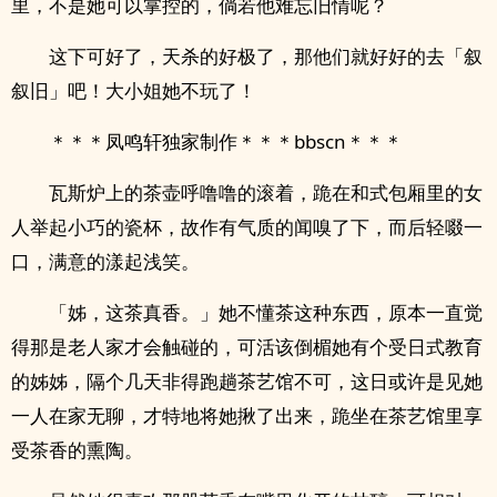
里，不是她可以掌控的，倘若他难忘旧情呢？
这下可好了，天杀的好极了，那他们就好好的去「叙
叙旧」吧！大小姐她不玩了！
＊＊＊凤鸣轩独家制作＊＊＊bbscn＊＊＊
瓦斯炉上的茶壶呼噜噜的滚着，跪在和式包厢里的女
人举起小巧的瓷杯，故作有气质的闻嗅了下，而后轻啜一
口，满意的漾起浅笑。
「姊，这茶真香。」她不懂茶这种东西，原本一直觉
得那是老人家才会触碰的，可活该倒楣她有个受日式教育
的姊姊，隔个几天非得跑趟茶艺馆不可，这日或许是见她
一人在家无聊，才特地将她揪了出来，跪坐在茶艺馆里享
受茶香的熏陶。