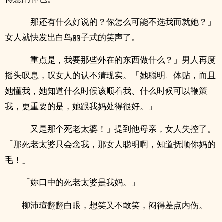
「那还有什么好说的？你怎么可能不选我而就她？」
女人就快发出白鸟丽子式的笑声了。
「重点是，我要那些外在的东西做什么？」男人再度
摇头叹息，叹女人的认不清现实。「她聪明、体贴，而且
她懂我，她知道什么时候该顺着我、什么时候可以鞭策
我，更重要的是，她跟我妈处得很好。」
「又是那个死老太婆！」提到他母亲，女人失控了。
「那死老太婆只会念我，那女人聪明啊，知道抚顺你妈的
毛！」
「妳口中的死老太婆是我妈。」
柳沛瑄翻翻白眼，想笑又不敢笑，闷得差点内伤。