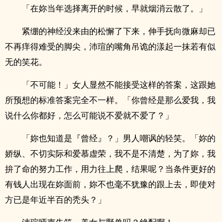
「在妳当年选择离开的时候，早就烟消云散了。」
紧绷的神经没来由的松懈了下来，伸手抚向微麻却已
不再痒得难受的脚尖，沛瑄的嘴角吊诡的漾起一抹若有似
无的笑花。
「不可能！」女人显然不能接受这样的答案，这跟她
所预想的标准答案完全不一样。「你曾经是那么爱我，我
说什么你都好，怎么可能说不爱就不爱了？」
「妳也知道是『曾经』？」男人嘲讽的轻笑。「妳的
娇纵、不切实际和爱慕虚荣，我不是不清楚，为了妳，我
拚了命的努力工作，用力往上爬，结果呢？当条件更好的
有钱人出现在妳面前，妳不也毫不犹豫的跟上去，即使对
方已是年近半百的秃头？」