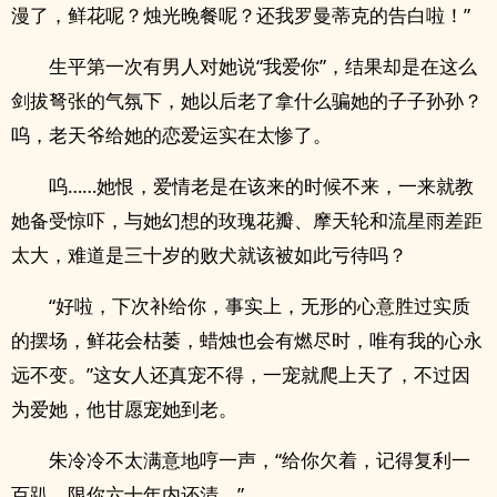
漫了，鲜花呢？烛光晚餐呢？还我罗曼蒂克的告白啦！”
生平第一次有男人对她说“我爱你”，结果却是在这么
剑拔弩张的气氛下，她以后老了拿什么骗她的子子孙孙？
呜，老天爷给她的恋爱运实在太惨了。
呜……她恨，爱情老是在该来的时候不来，一来就教
她备受惊吓，与她幻想的玫瑰花瓣、摩天轮和流星雨差距
太大，难道是三十岁的败犬就该被如此亏待吗？
“好啦，下次补给你，事实上，无形的心意胜过实质
的摆场，鲜花会枯萎，蜡烛也会有燃尽时，唯有我的心永
远不变。”这女人还真宠不得，一宠就爬上天了，不过因
为爱她，他甘愿宠她到老。
朱冷冷不太满意地哼一声，“给你欠着，记得复利一
百趴，限你六十年内还清。”