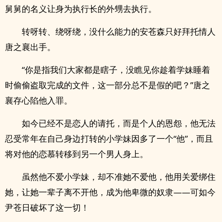
舅舅的名义让身为执行长的外甥去执行。
转呀转、绕呀绕，没什么能力的安苍森只好拜托情人
唐之襄出手。
“你是指我们大家都是瞎子，没瞧见你趁着学妹睡着
时偷偷盗取完成的文件，这一部分总不是假的吧？”唐之
襄存心陷他入罪。
如今已经不是恋人的请托，而是个人的恩怨，他无法
忍受常年在自己身边打转的小学妹因多了一个“他”，而且
将对他的恋慕转移到另一个男人身上。
虽然他不爱小学妹，却不准她不爱他，他用关爱绑住
她，让她一辈子离不开他，成为他卑微的奴隶——可如今
尹苍日破坏了这一切！