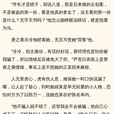
“学长才是瞎子，胡说八道，那是后来做的企划案，
不是被盗的第一份，要是他真的拿走了，业主看的那一份
是什么？无字天书吗？”他怎么能睁眼说瞎话，硬是指鹿
为马。
唐之襄冷冷地瞪着她，无言斥责她“背叛”他。
“冷冷，别太激动，有话好好说，唐经理也是怕你被
我骗了，所以情绪反应难免大了些。”尹苍日表面上是替
唐之襄缓颊，事实上是不想她的正直招来麻烦。
人无害虎心，虎有伤人意，难保她一时口快说漏了
嘴，让人起了疑心，到时她就算是举无轻重的小人物，恐
怕对方为了以防万一，连她也算在铲除名单内。
“他不骗人就不错了，还管我会不会被骗，他自己心