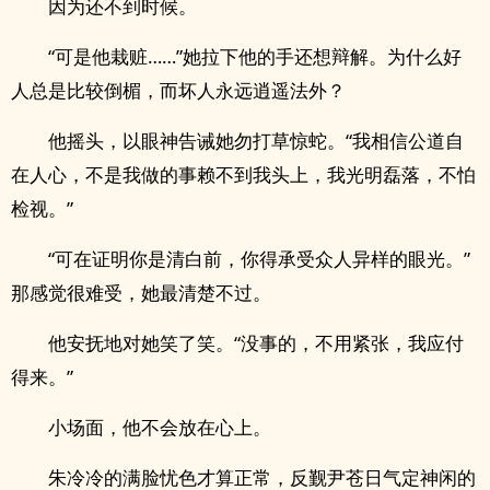
因为还不到时候。
“可是他栽赃……”她拉下他的手还想辩解。为什么好
人总是比较倒楣，而坏人永远逍遥法外？
他摇头，以眼神告诫她勿打草惊蛇。“我相信公道自
在人心，不是我做的事赖不到我头上，我光明磊落，不怕
检视。”
“可在证明你是清白前，你得承受众人异样的眼光。”
那感觉很难受，她最清楚不过。
他安抚地对她笑了笑。“没事的，不用紧张，我应付
得来。”
小场面，他不会放在心上。
朱冷冷的满脸忧色才算正常，反觐尹苍日气定神闲的