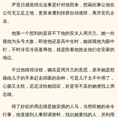
尹苍日感觉得出这事是针对他而来，想藉此事让他在
公司无立足之地，更甚者遭到排挤自动请辞，离开安氏企
业。
他第一个想到的是容不下他的安夫人周月兰。她一向
视他为头号大敌，即使他还是高中生时，她就视他为眼中
钉，不时冷言冷语羞辱他，就是防着他抢走他们在安家的
地位。
不过他猜得没错，确实是周月兰的意思，原本她是想
藉由儿子的手来赶走碍眼的杂种，可是儿子太不中用了，
心肠又太软，迟迟没给她回应，於是等不及的她便找上周
志雄。
得了好处的周志雄是她安插的人马，当然听她的命令
行事，他直接到人事部调资料，找出她要找的人，并利用