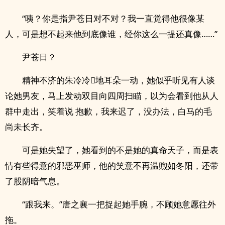
“咦？你是指尹苍日对不对？我一直觉得他很像某
人，可是想不起来他到底像谁，经你这么一提还真像……”
尹苍日？
精神不济的朱冷冷地耳朵一动，她似乎听见有人谈
论她男友，马上发动双目向四周扫瞄，以为会看到他从人
群中走出，笑着说 抱歉，我来迟了，没办法，白马的毛
尚未长齐。
可是她失望了，她看到的不是她的真命天子，而是表
情有些得意的邪恶巫师，他的笑意不再温煦如冬阳，还带
了股阴暗气息。
“跟我来。”唐之襄一把捉起她手腕，不顾她意愿往外
拖。