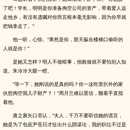
了吧！学长，明明是你准备掏空公司的资产，带着爱人远
走他乡，有没有遗嘱对你而言根本毫无影响，因为你早就
把钱拿走了。”
他一听，心惊。“果然是你，那天躲在楼梯口偷听的
人就是你！”
是她又怎样？明人不做暗事，他敢做就不要怕别人知
道。朱冷冷大眼一瞪。
“等一下，她刚说的是真的吗？你一这吃里扒外的家
伙想掏空我儿子财产？！”周月兰难以置信，颤着手直指
着他。
唐之襄矢口否认，“夫人，千万不要听信她的谎言，
她是为了包庇尹苍日才扯出什么阴谋论，我的职位不过是