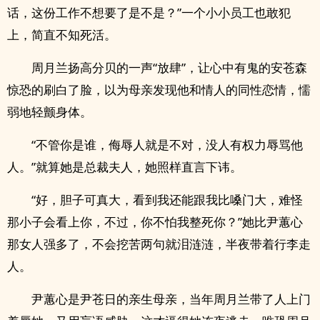
话，这份工作不想要了是不是？”一个小小员工也敢犯
上，简直不知死活。
周月兰扬高分贝的一声“放肆”，让心中有鬼的安苍森
惊恐的刷白了脸，以为母亲发现他和情人的同性恋情，懦
弱地轻颤身体。
“不管你是谁，侮辱人就是不对，没人有权力辱骂他
人。”就算她是总裁夫人，她照样直言下讳。
“好，胆子可真大，看到我还能跟我比嗓门大，难怪
那小子会看上你，不过，你不怕我整死你？”她比尹蕙心
那女人强多了，不会挖苦两句就泪涟涟，半夜带着行李走
人。
尹蕙心是尹苍日的亲生母亲，当年周月兰带了人上门