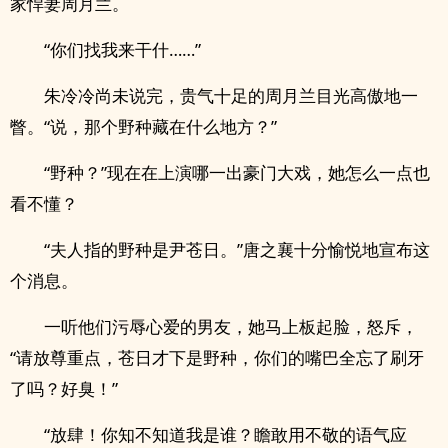
家悍妻周月兰。
“你们找我来干什……”
朱冷冷尚未说完，贵气十足的周月兰目光高傲地一
瞥。“说，那个野种藏在什么地方？”
“野种？”现在在上演哪一出豪门大戏，她怎么一点也
看不懂？
“夫人指的野种是尹苍日。”唐之襄十分愉悦地宣布这
个消息。
一听他们污辱心爱的男友，她马上板起脸，怒斥，
“请放尊重点，苍日才下是野种，你们的嘴巴全忘了刷牙
了吗？好臭！”
“放肆！你知不知道我是谁？瞻敢用不敬的语气应