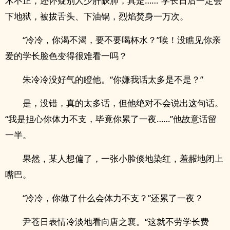
术不正，还怀疑别人少肝缺肺，真是……”学长日后一定会
下地狱，被拔舌头、下油锅，烈焰焚身一万次。
“冷冷，你渴不渴，要不要喝杯水？”唉！没瞧见你亲
爱的学长脸色变得很难看一吗？
朱冷冷没好气的瞪他。“你嫌我话太多是不是？”
是，没错，真的太多话，但他绝对不会说出这句话。
“我是担心你体力不支，毕竟你累了一夜……”他故意话留
一半。
果然，某人想偏了，一张小脸倏地染红，羞赧地闭上
嘴巴。
“冷冷，你做了什么会体力不支？”还累了一夜？
尹苍日表情冷淡地看向唐之襄。“这就不劳学长费