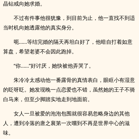
晶钻戒向她求婚。
不过有件事他很犹豫，到目前为止，他一直找不到适
当时机向她透露他的真实身分。
呃……等结完婚的隔天再坦白好了，他暗自打着如意
算盘，希望老婆不会因此跑掉。
“你……”好讨厌，她快被他弄哭了。
朱冷冷太感动他一番露骨的真情表白，眼眶小有湿意
的眨呀眨。她发现晚一点恋爱也不错，虽然她的王子不骑
白马来，但至少脚踏实地走到地面前。
女人一旦被爱的泡泡包围就很容易忽略身边的其他
人，遭到冷落的唐之襄第一次嚐到不再是世界中心的滋
味。