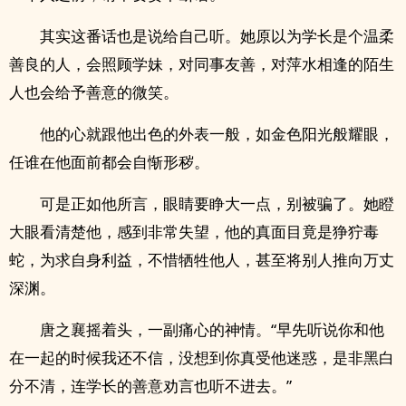
其实这番话也是说给自己听。她原以为学长是个温柔
善良的人，会照顾学妹，对同事友善，对萍水相逢的陌生
人也会给予善意的微笑。
他的心就跟他出色的外表一般，如金色阳光般耀眼，
任谁在他面前都会自惭形秽。
可是正如他所言，眼睛要睁大一点，别被骗了。她瞪
大眼看清楚他，感到非常失望，他的真面目竟是狰狞毒
蛇，为求自身利益，不惜牺牲他人，甚至将别人推向万丈
深渊。
唐之襄摇着头，一副痛心的神情。“早先听说你和他
在一起的时候我还不信，没想到你真受他迷惑，是非黑白
分不清，连学长的善意劝言也听不进去。”