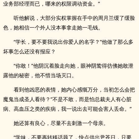
业务部经理而已，哪来的权限调动资金。”
听他解说，大部分实权掌握在手中的周月兰缓了缓脸
色，她相信一个外人没本事拿走她一毛钱。
“学长，要不要我说出你爱人的名字？”他做了那么多
坏事怎么还没有报应？
“你敢！”他阴沉着脸走向她，眼神阴鸷得彷佛她敢泄
露他的秘密，他不惜当场灭口。
看到他凶恶的表情，她内心感慨万分，当初怎么会把
魔鬼当成圣人看待？”不是不敢，而是怕总裁夫人有心脏
病、高血压之类的疾病，我一说出去可能会害人丢命。”
她还算有良心，尽量不去刺激一个母亲。
“学妹，不要再转移话题了，快点供出尹苍日，只要