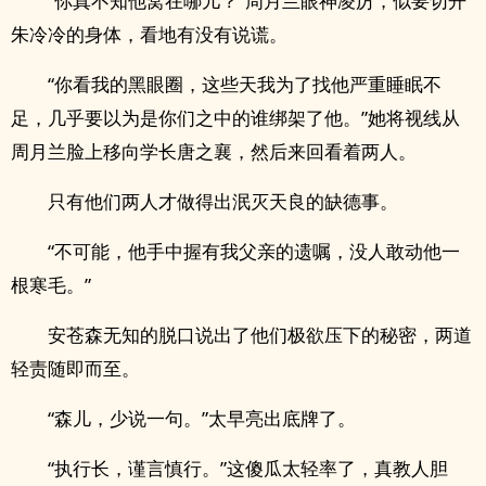
“你真不知他窝在哪儿？”周月兰眼神凌厉，似要切开
朱冷冷的身体，看地有没有说谎。
“你看我的黑眼圈，这些天我为了找他严重睡眠不
足，几乎要以为是你们之中的谁绑架了他。”她将视线从
周月兰脸上移向学长唐之襄，然后来回看着两人。
只有他们两人才做得出泯灭天良的缺德事。
“不可能，他手中握有我父亲的遗嘱，没人敢动他一
根寒毛。”
安苍森无知的脱口说出了他们极欲压下的秘密，两道
轻责随即而至。
“森儿，少说一句。”太早亮出底牌了。
“执行长，谨言慎行。”这傻瓜太轻率了，真教人胆