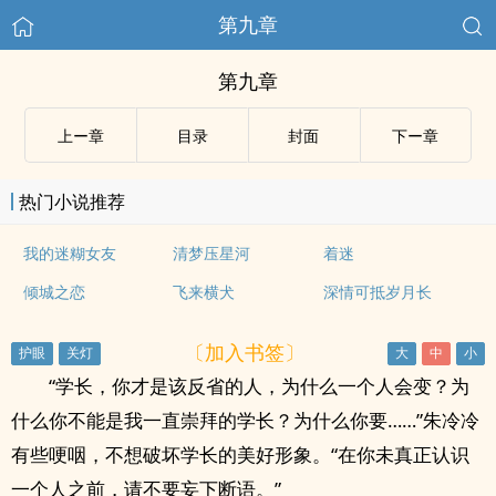
第九章
第九章
上ー章
目录
封面
下ー章
热门小说推荐
我的迷糊女友
清梦压星河
着迷
倾城之恋
飞来横犬
深情可抵岁月长
〔加入书签〕
“学长，你才是该反省的人，为什么一个人会变？为
什么你不能是我一直崇拜的学长？为什么你要……”朱冷冷
有些哽咽，不想破坏学长的美好形象。“在你未真正认识
一个人之前，请不要妄下断语。”