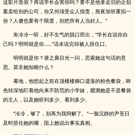
这影片造假？再说学长会害你吗？要不是他拿走旧的企划
案卖给别的公司，你又何须受众人指责，熬夜加班重拟一
份？人傻也要有个限度，别把所有人当好人。”
朱冷冷一听，好不生气的脱口而出，“学长在说你自
己吗？明明就是你……”话未说完却被人捂住口。
明明就是你？唐之襄目光一闪，思索她这句话的意
思。莫非她知晓什么？
蓦地，他想起之前在顶楼楼梯口遗落的粉色餐袋，眸
色转深地盯着他向来不防范的小学妹，臆测她是不是餐袋
的主人，以及她听到多少、看到多少。
“冷冷，够了，别再为我辩解了。”一脸沉静的尹苍日
及时捂住她的嘴，阻上她说出事实真相。