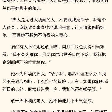
羞辱她，又用盲语威胁，这才逼得她连夜逃走，唯恐周月
兰伤害她腹中的胎儿。
“夫人是见过大场面的人，不要跟我兜圈子，我这个
人很直，麻烦你直来直往地说明来意，让人猜很伤脑细
胞。”而且她不想为不值得的人费心。
居然有人不怕她还敢顶嘴，周月兰脸色变得相当难
看。“我不会为难你，只要你供出尹苍日的下落，我就把
企划部经理的位置给你。”
她不为所动的摇头。“给了我，那温经理怎么办？我
又不是狠心狗肺，干么抢他的饭碗，还有，如果你们知道
苍日的去处，麻烦转告我一声，我和他还有帐要算。”
敢一声不响的走人，她不捶他几下出气怎成。