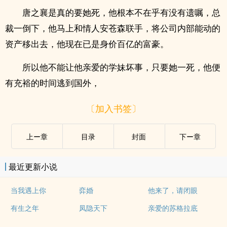
唐之襄是真的要她死，他根本不在乎有没有遗嘱，总
裁一倒下，他马上和情人安苍森联手，将公司内部能动的
资产移出去，他现在已是身价百亿的富豪。
所以他不能让他亲爱的学妹坏事，只要她一死，他便
有充裕的时间逃到国外，
〔加入书签〕
上ー章
目录
封面
下ー章
最近更新小说
当我遇上你
弈婚
他来了，请闭眼
有生之年
凤隐天下
亲爱的苏格拉底