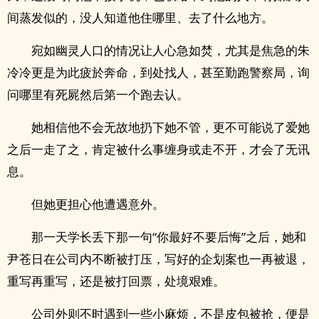
间蒸发似的，没人知道他住哪里、去了什么地方。
宛如幽灵人口的情况让人心急如焚，尤其是焦急的朱
冷冷更是为此疲於奔命，到处找人，甚至勤跑警察局，询
问哪里有死屍然后第一个跑去认。
她相信他不会无故地扔下她不管，更不可能说了爱她
之后一走了之，肯定被什么事缠身或走不开，才会了无讯
息。
但她更担心他遭遇意外。
那一天学长丢下那一句“你最好不要后悔”之后，她和
尹苍日在公司内不断被打压，写好的企划案也一再被退，
重写再重写，还是被打回票，处境艰难。
公司外则不时遇到一些小麻烦，不是皮包被抢，便是