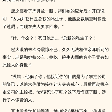
唐之襄看了周月兰一眼，得到她的应允后才开口说
明，“因为尹苍日是总裁的私生子，他趁总裁病重时偷走
了遗嘱，而现在夫人要拿回来。”
“什、什么？！苍日他是……”总裁的私生子？！
瞪大眼的朱冷冷震惊不已，久久无法相信亲耳听到的
事实，老是和她挤公车，抢吃一碗牛肉面的穷小子竟有如
此惊人的身世？
“没错，他骗了你，他接近你的目的是为了掌控公司
的资讯，以追求你做为掩护让人失去戒心，最后再趁机夺
走公司的主控权。”她该死心了吧？这下后悔瞎了眼，选
择了不该爱的人。
耳边听着学长的毁谤，她却渐渐平静下来。“你说反