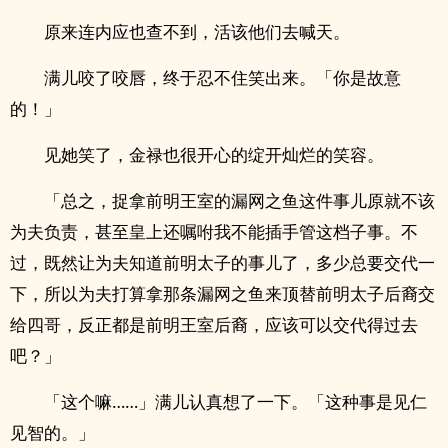
原来连内应也查不到，活该他们去喊天。
满儿咬了咬唇，终于忍不住笑出来。「你是故意
的！」
见她笑了，金禄也很开心的绽开灿烂的笑容。
「总之，捉拿前明王室的漏网之鱼这件事儿原就不该
为夫负责，甚至皇上还嘱咐我不能插手管这档子事。不
过，既然让为夫知道前明太子的事儿了，多少总要交代一
下，所以为夫打算拿那条漏网之鱼来顶替前明太子后裔交
给四哥，反正都是前明王室后裔，应该可以交代得过去
吧？」
「这个嘛……」满儿认真想了一下。「这种事是见仁
见智的。」