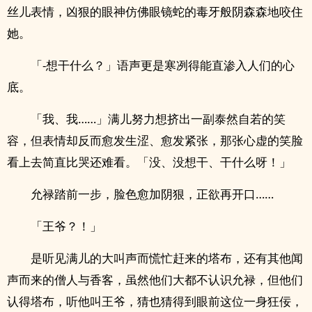
丝儿表情，凶狠的眼神仿佛眼镜蛇的毒牙般阴森森地咬住
她。
「-想干什么？」语声更是寒冽得能直渗入人们的心
底。
「我、我……」满儿努力想挤出一副泰然自若的笑
容，但表情却反而愈发生涩、愈发紧张，那张心虚的笑脸
看上去简直比哭还难看。「没、没想干、干什么呀！」
允禄踏前一步，脸色愈加阴狠，正欲再开口……
「王爷？！」
是听见满儿的大叫声而慌忙赶来的塔布，还有其他闻
声而来的僧人与香客，虽然他们大都不认识允禄，但他们
认得塔布，听他叫王爷，猜也猜得到眼前这位一身狂佞，