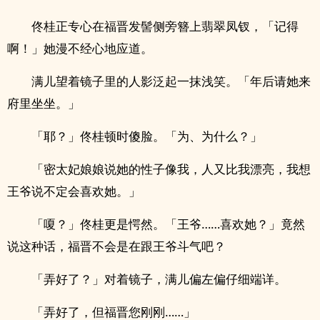
佟桂正专心在福晋发髻侧旁簪上翡翠凤钗，「记得
啊！」她漫不经心地应道。
满儿望着镜子里的人影泛起一抹浅笑。「年后请她来
府里坐坐。」
「耶？」佟桂顿时傻脸。「为、为什么？」
「密太妃娘娘说她的性子像我，人又比我漂亮，我想
王爷说不定会喜欢她。」
「嗄？」佟桂更是愕然。「王爷……喜欢她？」竟然
说这种话，福晋不会是在跟王爷斗气吧？
「弄好了？」对着镜子，满儿偏左偏仔细端详。
「弄好了，但福晋您刚刚……」