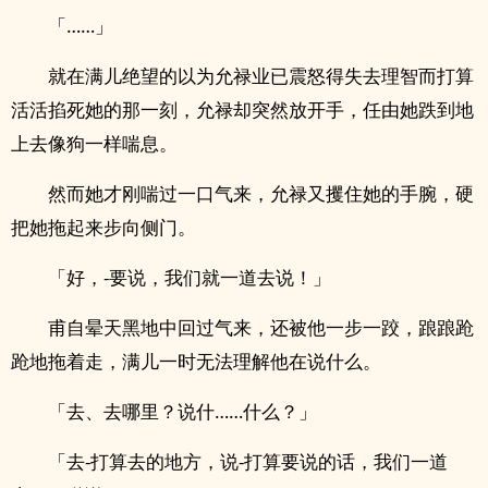
「……」
就在满儿绝望的以为允禄业已震怒得失去理智而打算
活活掐死她的那一刻，允禄却突然放开手，任由她跌到地
上去像狗一样喘息。
然而她才刚喘过一口气来，允禄又攫住她的手腕，硬
把她拖起来步向侧门。
「好，-要说，我们就一道去说！」
甫自晕天黑地中回过气来，还被他一步一跤，踉踉跄
跄地拖着走，满儿一时无法理解他在说什么。
「去、去哪里？说什……什么？」
「去-打算去的地方，说-打算要说的话，我们一道