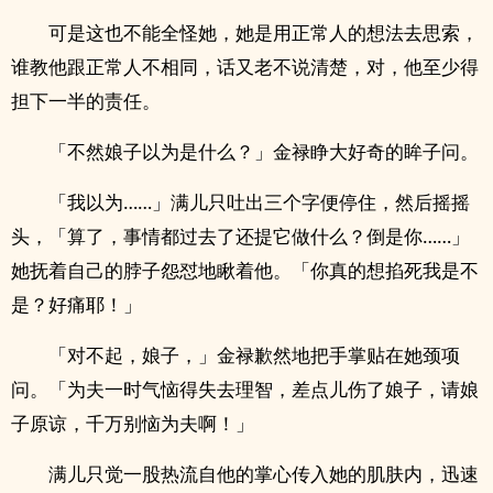
可是这也不能全怪她，她是用正常人的想法去思索，
谁教他跟正常人不相同，话又老不说清楚，对，他至少得
担下一半的责任。
「不然娘子以为是什么？」金禄睁大好奇的眸子问。
「我以为……」满儿只吐出三个字便停住，然后摇摇
头，「算了，事情都过去了还提它做什么？倒是你……」
她抚着自己的脖子怨怼地瞅着他。「你真的想掐死我是不
是？好痛耶！」
「对不起，娘子，」金禄歉然地把手掌贴在她颈项
问。「为夫一时气恼得失去理智，差点儿伤了娘子，请娘
子原谅，千万别恼为夫啊！」
满儿只觉一股热流自他的掌心传入她的肌肤内，迅速