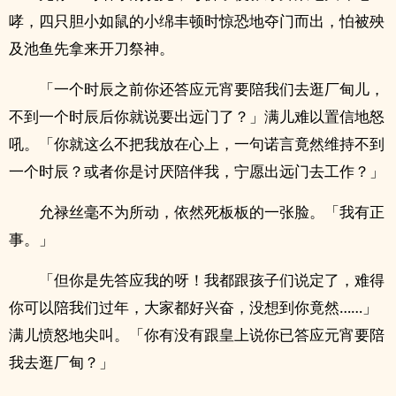
哮，四只胆小如鼠的小绵丰顿时惊恐地夺门而出，怕被殃
及池鱼先拿来开刀祭神。
「一个时辰之前你还答应元宵要陪我们去逛厂甸儿，
不到一个时辰后你就说要出远门了？」满儿难以置信地怒
吼。「你就这么不把我放在心上，一句诺言竟然维持不到
一个时辰？或者你是讨厌陪伴我，宁愿出远门去工作？」
允禄丝毫不为所动，依然死板板的一张脸。「我有正
事。」
「但你是先答应我的呀！我都跟孩子们说定了，难得
你可以陪我们过年，大家都好兴奋，没想到你竟然……」
满儿愤怒地尖叫。「你有没有跟皇上说你已答应元宵要陪
我去逛厂甸？」