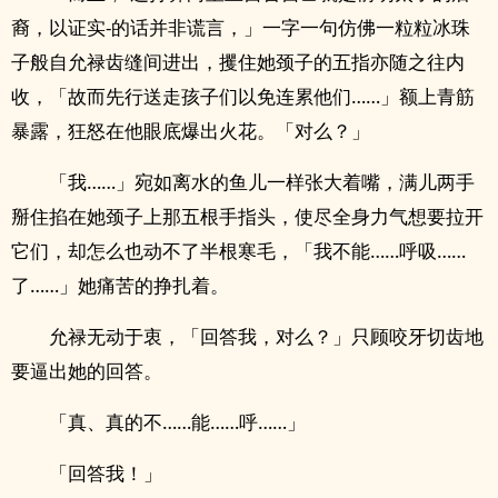
裔，以证实-的话并非谎言，」一字一句仿佛一粒粒冰珠
子般自允禄齿缝间进出，攫住她颈子的五指亦随之往内
收，「故而先行送走孩子们以免连累他们……」额上青筋
暴露，狂怒在他眼底爆出火花。「对么？」
「我……」宛如离水的鱼儿一样张大着嘴，满儿两手
掰住掐在她颈子上那五根手指头，使尽全身力气想要拉开
它们，却怎么也动不了半根寒毛，「我不能……呼吸……
了……」她痛苦的挣扎着。
允禄无动于衷，「回答我，对么？」只顾咬牙切齿地
要逼出她的回答。
「真、真的不……能……呼……」
「回答我！」