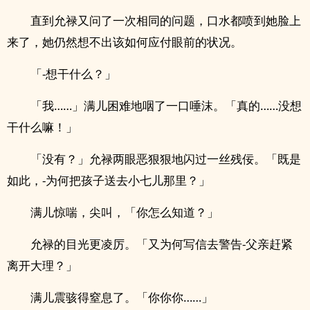
直到允禄又问了一次相同的问题，口水都喷到她脸上
来了，她仍然想不出该如何应付眼前的状况。
「-想干什么？」
「我……」满儿困难地咽了一口唾沫。「真的……没想
干什么嘛！」
「没有？」允禄两眼恶狠狠地闪过一丝残佞。「既是
如此，-为何把孩子送去小七儿那里？」
满儿惊喘，尖叫，「你怎么知道？」
允禄的目光更凌厉。「又为何写信去警告-父亲赶紧
离开大理？」
满儿震骇得窒息了。「你你你……」