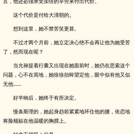
言，他还必须承受加倍的辛劳来付出代价。
这个代价是付给大清朝的。
想到这里，她不禁苦笑更甚。
不过才两个月前，她立定决心绝不会再让他为她受苦
了，然而现在呢？
当允禄提着行囊又出现在她面前时，她仍在思索这个
问题，心不在焉地，她徐徐抬眸望定他，眼中似有他又似
无他……
好半晌后，她终于有所决定。
慢条斯理的，她起身趋前紧紧地环住他的腰，依恋地
将脸颊贴在他温暖的胸膛上。