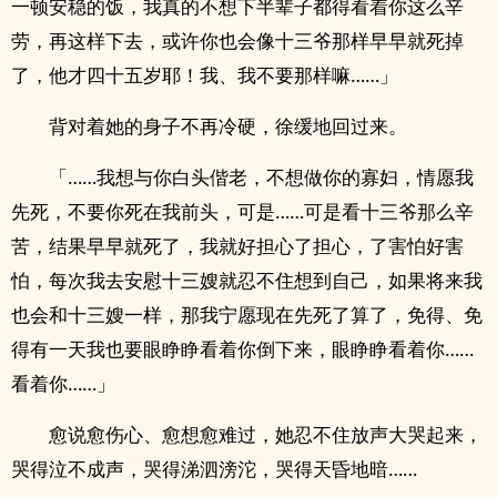
一顿安稳的饭，我真的不想下半辈子都得看着你这么辛
劳，再这样下去，或许你也会像十三爷那样早早就死掉
了，他才四十五岁耶！我、我不要那样嘛……」
背对着她的身子不再冷硬，徐缓地回过来。
「……我想与你白头偕老，不想做你的寡妇，情愿我
先死，不要你死在我前头，可是……可是看十三爷那么辛
苦，结果早早就死了，我就好担心了担心，了害怕好害
怕，每次我去安慰十三嫂就忍不住想到自己，如果将来我
也会和十三嫂一样，那我宁愿现在先死了算了，免得、免
得有一天我也要眼睁睁看着你倒下来，眼睁睁看着你……
看着你……」
愈说愈伤心、愈想愈难过，她忍不住放声大哭起来，
哭得泣不成声，哭得涕泗滂沱，哭得天昏地暗……