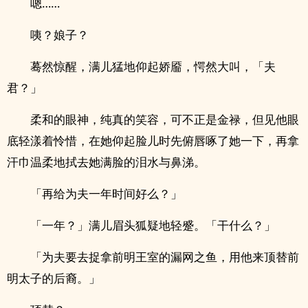
嗯……
咦？娘子？
蓦然惊醒，满儿猛地仰起娇靥，愕然大叫，「夫
君？」
柔和的眼神，纯真的笑容，可不正是金禄，但见他眼
底轻漾着怜惜，在她仰起脸儿时先俯唇啄了她一下，再拿
汗巾温柔地拭去她满脸的泪水与鼻涕。
「再给为夫一年时间好么？」
「一年？」满儿眉头狐疑地轻蹙。「干什么？」
「为夫要去捉拿前明王室的漏网之鱼，用他来顶替前
明太子的后裔。」