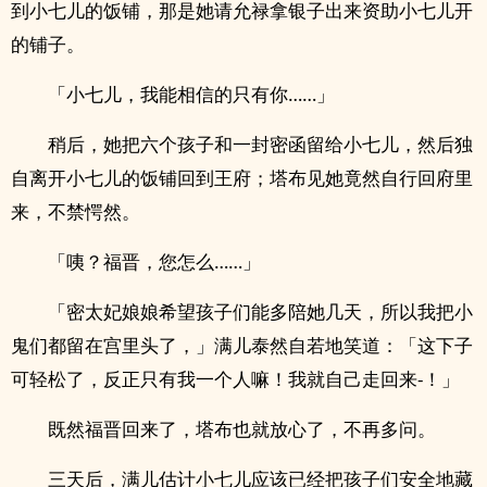
到小七儿的饭铺，那是她请允禄拿银子出来资助小七儿开
的铺子。
「小七儿，我能相信的只有你……」
稍后，她把六个孩子和一封密函留给小七儿，然后独
自离开小七儿的饭铺回到王府；塔布见她竟然自行回府里
来，不禁愕然。
「咦？福晋，您怎么……」
「密太妃娘娘希望孩子们能多陪她几天，所以我把小
鬼们都留在宫里头了，」满儿泰然自若地笑道：「这下子
可轻松了，反正只有我一个人嘛！我就自己走回来-！」
既然福晋回来了，塔布也就放心了，不再多问。
三天后，满儿估计小七儿应该已经把孩子们安全地藏