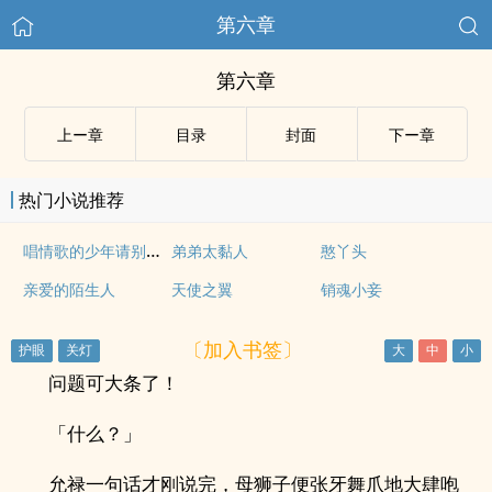
第六章
第六章
上ー章
目录
封面
下ー章
热门小说推荐
唱情歌的少年请别忧伤
弟弟太黏人
憨丫头
亲爱的陌生人
天使之翼
销魂小妾
〔加入书签〕
问题可大条了！
「什么？」
允禄一句话才刚说完，母狮子便张牙舞爪地大肆咆