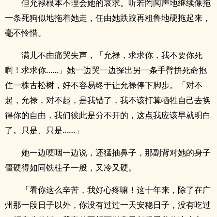
但允禄根本不理会她的哀求。听若罔闻声地继续像拖
一条死狗似地拖着她走，任由她跌跤再粗鲁地硬拖起来，
毫不怜惜。
满儿不由痛哭失声，「允禄，求求你，我不要你死
啊！求求你……」她一边哭一边探出另一条手臂拚死命抱
住一株古松树，好不容易终于让允禄停下脚步。「对不
起，允禄，对不起，是我错了，我不该打算牺牲自己去换
得你的自由，我们彼此是分不开的，这点我应该早就明白
了。只是、只是……」
她一边哽咽一边说，还猛抽鼻子，那副背对她的身子
僵硬得如同铁柱子一般，又冷又硬。
「看你这么辛苦，我好心疼嘛！这十年来，除了在广
州那一段日子以外，你没有过过一天安稳日子，没有吃过