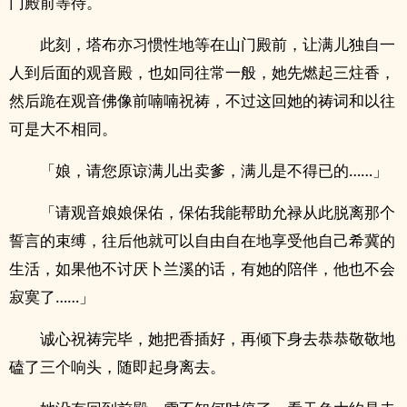
门殿前等待。
此刻，塔布亦习惯性地等在山门殿前，让满儿独自一
人到后面的观音殿，也如同往常一般，她先燃起三炷香，
然后跪在观音佛像前喃喃祝祷，不过这回她的祷词和以往
可是大不相同。
「娘，请您原谅满儿出卖爹，满儿是不得已的……」
「请观音娘娘保佑，保佑我能帮助允禄从此脱离那个
誓言的束缚，往后他就可以自由自在地享受他自己希冀的
生活，如果他不讨厌卜兰溪的话，有她的陪伴，他也不会
寂寞了……」
诚心祝祷完毕，她把香插好，再倾下身去恭恭敬敬地
磕了三个响头，随即起身离去。