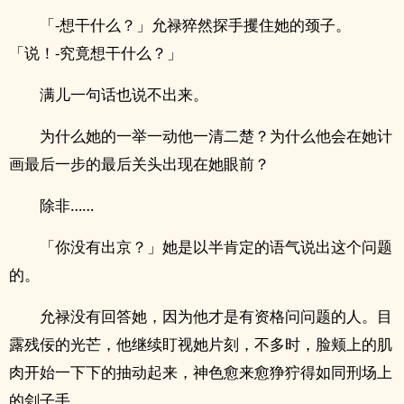
「-想干什么？」允禄猝然探手攫住她的颈子。
「说！-究竟想干什么？」
满儿一句话也说不出来。
为什么她的一举一动他一清二楚？为什么他会在她计
画最后一步的最后关头出现在她眼前？
除非……
「你没有出京？」她是以半肯定的语气说出这个问题
的。
允禄没有回答她，因为他才是有资格问问题的人。目
露残佞的光芒，他继续盯视她片刻，不多时，脸颊上的肌
肉开始一下下的抽动起来，神色愈来愈狰狞得如同刑场上
的刽子手。