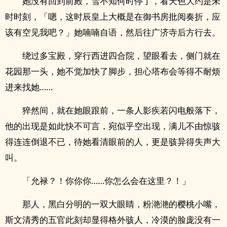
她没有回到前殿，雪不知何时停了，看天色大约是未
时时刻，「嗯，这时辰皇上大概是在御书房批阅奏折，应
该有空见我吧？」她喃喃自语，然后往广济寺后方行去。
绕过多宝殿，穿行西进四合院，望眼看去，侧门就在
花园那一头，她不觉加快了脚步，担心塔布会等得不耐烦
进来找她……
猝然间，就在她眼跟前，一条人影疾若闪电般落下，
他的出现是如此快不可言，宛似乎空出现，满儿不由惊骇
得连连倒退不已，待她看清眼前的人，更是骇异得失声大
叫。
「允禄？！你你你……你怎么会在这里？！」
那人，黑白分明的一双大眼睛，粉滟滟的樱桃小嘴，
斯文清秀的五官此刻却显得格外骇人，冷漠的脸庞没有一