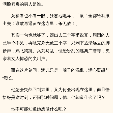
满脸暴戾的男人是谁。
允禄看也不看一眼，狂怒地咆哮，「滚！全都给我滚
出去！谁敢再逗留在这寺里，杀无赦！」
其实一句也就够了，滚出去三个字甫说完，周围的人
已半个不见，再吼完杀无赦三个字，只剩下逐渐远去的脚
步声，鸡飞狗跳、兵荒马乱，惶恐纷乱的逃离广济寺，夹
杂着女人惊恐的尖叫声。
而在这片刻间，满儿只是一脑子的混乱，满心疑惑与
慌张。
他怎会突然回到京里，又为何会出现在这里，而且恰
恰好是这时刻，还问那种问题，他、他知道什么了吗？
他不可能知道她想做什么吧？