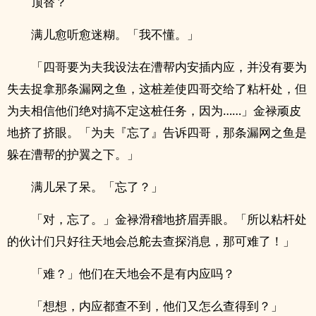
顶替？
满儿愈听愈迷糊。「我不懂。」
「四哥要为夫我设法在漕帮内安插内应，并没有要为
失去捉拿那条漏网之鱼，这桩差使四哥交给了粘杆处，但
为夫相信他们绝对搞不定这桩任务，因为……」金禄顽皮
地挤了挤眼。「为夫『忘了』告诉四哥，那条漏网之鱼是
躲在漕帮的护翼之下。」
满儿呆了呆。「忘了？」
「对，忘了。」金禄滑稽地挤眉弄眼。「所以粘杆处
的伙计们只好往天地会总舵去查探消息，那可难了！」
「难？」他们在天地会不是有内应吗？
「想想，内应都查不到，他们又怎么查得到？」