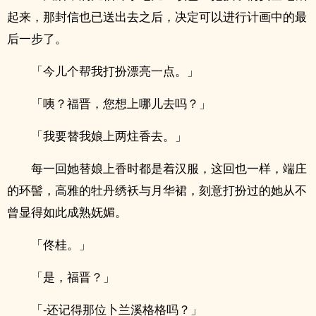
起来，那封信也已送出去之后，决定可以进行计画中的最
后一步了。
「今儿个帮我打扮漂亮一点。」
「咦？福晋，您想上哪儿去吗？」
「我要替我娘上两炷香去。」
每一回她替娘上香时都是着汉服，这回也一样，端庄
的环髻，高雅的牡丹绣袄与月华裙，刻意打扮过的她从不
曾显得如此成熟妩媚。
「佟桂。」
「是，福晋？」
「-还记得那位卜兰溪格格吗？」