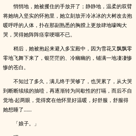
悄悄地，她被攫住的手放开了；静静地，温柔的双臂
将她纳入坚实的怀抱里，她立刻放开冷冰冰的大树改去抱
暖呼呼的人体，扑在那副熟悉的胸膛上更放肆地嚎啕大
哭，哭得她阵阵痉挛哽咽不已。
稍后，她被抱起来避入多宝殿中，因为雪花又飘飘零
零地飞舞下来了，银茫茫的、冷幽幽的，铺满一地凄凄惨
惨的苍白。
不知过了多久，满儿终于哭够了，也哭累了，从大哭
到断断续续的抽噎，再逐渐转为间歇性的打嗝，而后不自
觉地-起两眼，觉得窝在他怀里好温暖，好舒服，舒服得
她想睡了……
「娘子。」