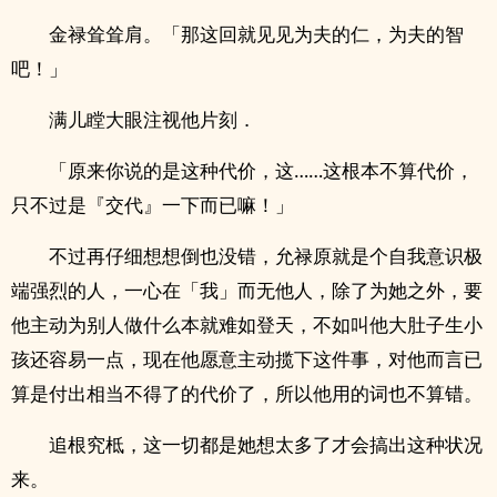
金禄耸耸肩。「那这回就见见为夫的仁，为夫的智
吧！」
满儿瞠大眼注视他片刻．
「原来你说的是这种代价，这……这根本不算代价，
只不过是『交代』一下而已嘛！」
不过再仔细想想倒也没错，允禄原就是个自我意识极
端强烈的人，一心在「我」而无他人，除了为她之外，要
他主动为别人做什么本就难如登天，不如叫他大肚子生小
孩还容易一点，现在他愿意主动揽下这件事，对他而言已
算是付出相当不得了的代价了，所以他用的词也不算错。
追根究柢，这一切都是她想太多了才会搞出这种状况
来。