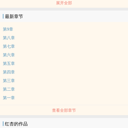
展开全部
他是个大好人才对，但她却一点也开心不起来，总觉得心里好落寞，
似乎……似乎在留恋着什么，直到离开他，她才明白心已遗落在他身
最新章节
上，只是，他会在乎吗？
第9章
第八章
第七章
第六章
第五章
第四章
第三章
第二章
第一章
查看全部章节
红杏的作品