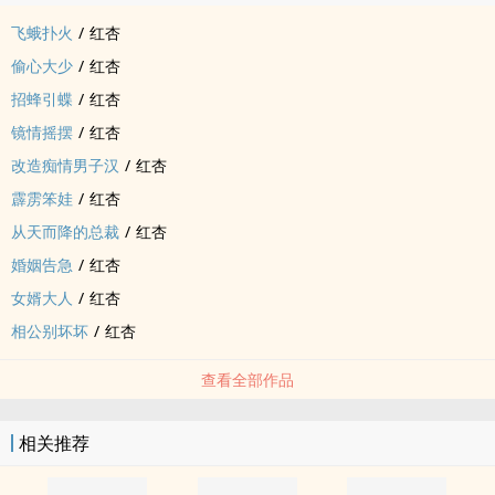
飞蛾扑火
/
红杏
偷心大少
/
红杏
招蜂引蝶
/
红杏
镜情摇摆
/
红杏
改造痴情男子汉
/
红杏
霹雳笨娃
/
红杏
从天而降的总裁
/
红杏
婚姻告急
/
红杏
女婿大人
/
红杏
相公别坏坏
/
红杏
查看全部作品
相关推荐