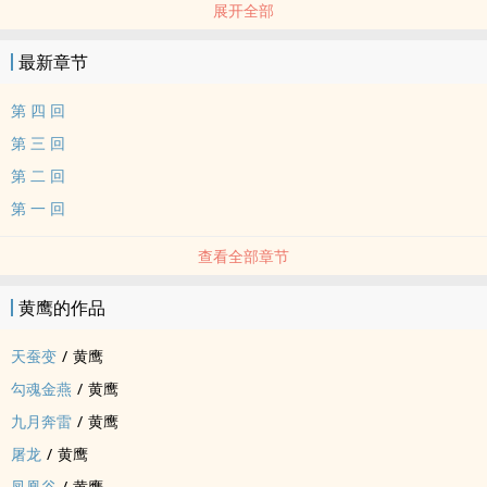
展开全部
外出。管家龙立紧跟在他身後，一脸的奇怪之色。走过了花径，他忍
不住追上前两步道：“这麽早，主人哪里去？”龙栖云脚步一凝，反问
最新章节
道：“今天是什麽日子？”龙立不假思索道：“重阳。”龙楼云又问道：
“古历这天又应该如何？”
第 四 回
第 三 回
第 二 回
第 一 回
查看全部章节
黄鹰的作品
天蚕变
/
黄鹰
勾魂金燕
/
黄鹰
九月奔雷
/
黄鹰
屠龙
/
黄鹰
凤凰谷
/
黄鹰