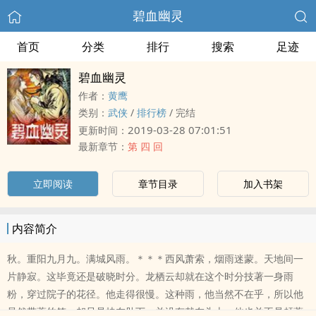
碧血幽灵
首页
分类
排行
搜索
足迹
碧血幽灵
作者：
黄鹰
类别：
武侠
/
排行榜
/
完结
2019-03-28 07:01:51
更新时间：
最新章节：
第 四 回
立即阅读
章节目录
加入书架
内容简介
秋。重阳九月九。满城风雨。＊＊＊西风萧索，烟雨迷蒙。天地间一
片静寂。这毕竟还是破晓时分。龙栖云却就在这个时分技著一身雨
粉，穿过院子的花径。他走得很慢。这种雨，他当然不在乎，所以他
虽然带著竹笠，却只是挟在肋下，并没有戴在头上。他也并不是赶著