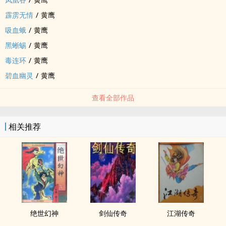
霹雳无情
/
黄鹰
吸血蛾
/
黄鹰
黑蜥蜴
/
黄鹰
毒连环
/
黄鹰
碧血幽灵
/
黄鹰
查看全部作品
相关推荐
绝世幻神
剑仙传奇
江湖传奇