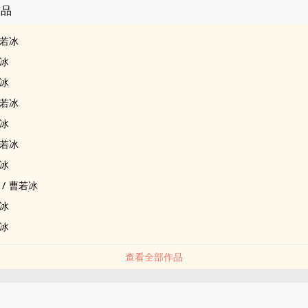
作品
若冰
冰
冰
若冰
冰
若冰
冰
/
曹若冰
冰
冰
查看全部作品