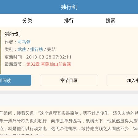
独行剑
分类
排行
搜索
独行剑
作者：
司马翎
类别：
武侠
/
排行榜
/
完结
2019-03-28 07:02:11
更新时间：
最新章节：
第32章 喜隐仙山任逍遥
即阅读
章节目录
加入
们追问，接着又道：“这个道理其实很简单，我不过是使朱一涛失去他的
朱一涛外号称为孤剑独行，向来是单身匹马，纵横天下，他虽然显得人孤
点，就是他可以行动如电，毫无牵连拖累，敢持他虎须之人固然不少，纵
茫茫，无处寻觅之感。”