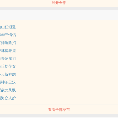
展开全部
仙山任逍遥
年华三情侣
京师迭险招
野林搏雌虎
血祭荡魔刀
荒丘劫萍女
扑天斩神鹞
摇神杀丑汉
探敌龙风飘
醋海众人妒
查看全部章节