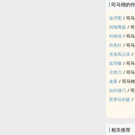
司马翎的
金浮图
/
司马
剑海鹰扬
/
司
剑神传
/
司马
丹凤针
/
司马
关洛风云录
/
血羽檄
/
司马
天绝刀
/
司马
迷雾
/
司马翎
仙剑佛刀
/
司
焚香论剑篇
/
相关推荐