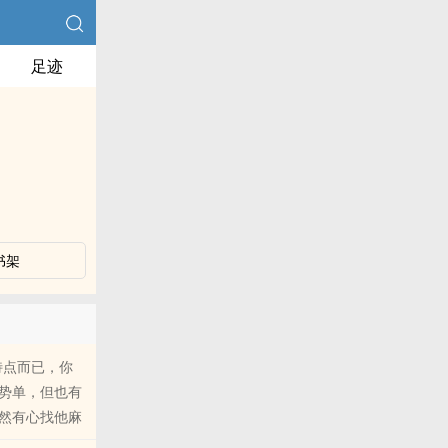
足迹
书架
特点而已，你
势单，但也有
然有心找他麻