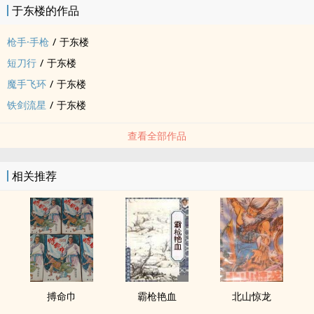
于东楼的作品
枪手·手枪
/
于东楼
短刀行
/
于东楼
魔手飞环
/
于东楼
铁剑流星
/
于东楼
查看全部作品
相关推荐
搏命巾
霸枪艳血
北山惊龙