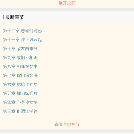
展开全部
佼者。由于他在这一行业中的显赫家世，当他父亲过世之后，他很顺
利便投进了江南第一名厨杜老刀的门下，在杜老刀严格的教导下，他
最新章节
整整苦修了十年才出师，十年的日子虽不算短，但他却绝对是众多同
门中学艺最短、出师最快的人。
第十二章 恩怨何时已
第十一章 岸上风云起
第十章 敌友两难分
第九章 故旧不相识
第八章 相逢在梦中
第七章 虎门深如海
第六章 把脉传神功
第五章 挥刀纵强敌
第四章 心寄侠女情
第三章 血洒江湖路
查看全部章节