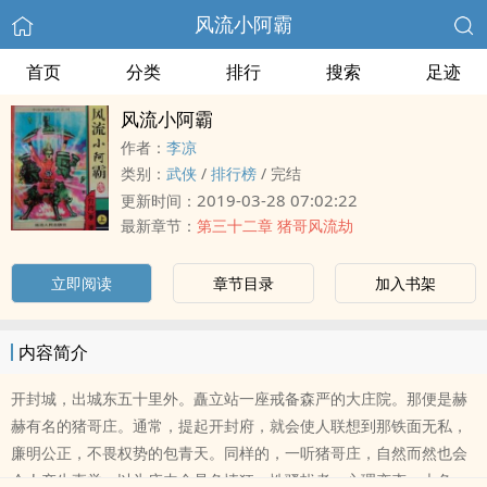
风流小阿霸
首页
分类
排行
搜索
足迹
风流小阿霸
作者：
李凉
类别：
武侠
/
排行榜
/
完结
2019-03-28 07:02:22
更新时间：
最新章节：
第三十二章 猪哥风流劫
立即阅读
章节目录
加入书架
内容简介
开封城，出城东五十里外。矗立站一座戒备森严的大庄院。那便是赫
赫有名的猪哥庄。通常，提起开封府，就会使人联想到那铁面无私，
廉明公正，不畏权势的包青天。同样的，一听猪哥庄，自然而然也会
令人产生直觉，以为庄内全是‍色‌‍‌情‎狂，性骚扰者，心理变态。大色