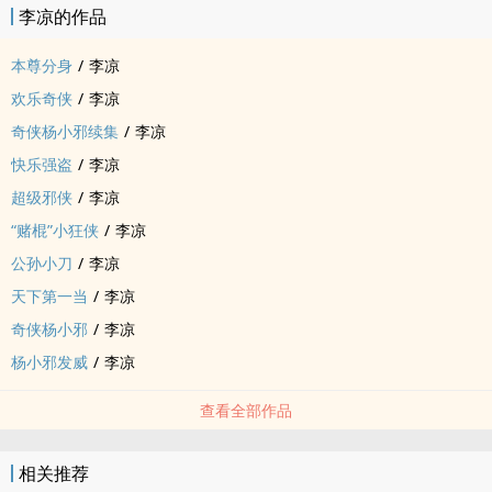
李凉的作品
本尊分身
/
李凉
欢乐奇侠
/
李凉
奇侠杨小邪续集
/
李凉
快乐强盗
/
李凉
超级邪侠
/
李凉
“赌棍”小狂侠
/
李凉
公孙小刀
/
李凉
天下第一当
/
李凉
奇侠杨小邪
/
李凉
杨小邪发威
/
李凉
查看全部作品
相关推荐