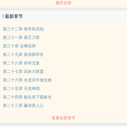
展开全部
狼……也许是集各种好色之徒的大本营吧。其实大错特错，猪哥庄既不
是猪哥们的乐园。更与包大人风马牛不相干，实际上，它是个天下独
最新章节
一无二最特殊的监狱。为何称为猪哥庄呢？
第三十二章 猪哥风流劫
第三十一章 霸王刀君
第三十章 达摩祖师
第二十九章 真假新郎官
第二十八章 帅哥无敌
第二十七章 武休大联盟
第二十六章 水龙宫中做女婿
第二十五章 天龙禅唱
第二十四章 躲在床下窥春光
第二十三章 赢得美人心
查看全部章节