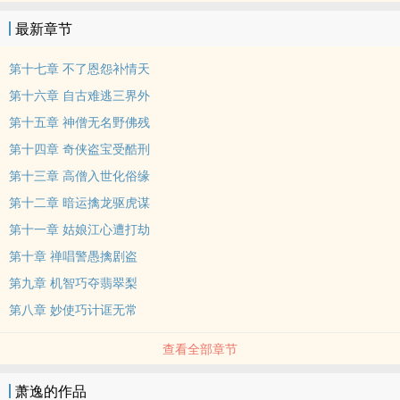
最新章节
第十七章 不了恩怨补情天
第十六章 自古难逃三界外
第十五章 神僧无名野佛残
第十四章 奇侠盗宝受酷刑
第十三章 高僧入世化俗缘
第十二章 暗运擒龙驱虎谋
第十一章 姑娘江心遭打劫
第十章 禅唱警愚擒剧盗
第九章 机智巧夺翡翠梨
第八章 妙使巧计诓无常
查看全部章节
萧逸的作品