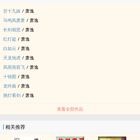
甘十九妹
/
萧逸
马鸣风萧萧
/
萧逸
长剑相思
/
萧逸
红灯盗
/
萧逸
白如云
/
萧逸
天龙地虎
/
萧逸
风雨燕双飞
/
萧逸
十锦图
/
萧逸
龙吟曲
/
萧逸
挑灯看剑
/
萧逸
查看全部作品
相关推荐