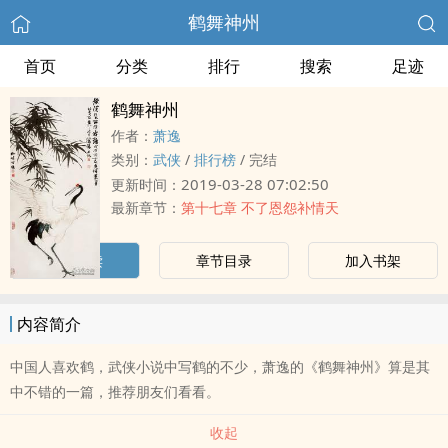
鹤舞神州
首页
分类
排行
搜索
足迹
鹤舞神州
作者：
萧逸
类别：
武侠
/
排行榜
/
完结
2019-03-28 07:02:50
更新时间：
最新章节：
第十七章 不了恩怨补情天
立即阅读
章节目录
加入书架
内容简介
中国人喜欢鹤，武侠小说中写鹤的不少，萧逸的《鹤舞神州》算是其
中不错的一篇，推荐朋友们看看。
收起