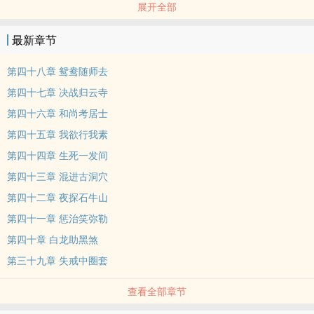
展开全部
神）亦正亦邪，亦侠亦盗。行道江湖，偶获怪客遗物，发现人名单与
秘籍，遂依怪客遗言，秘密探寻签名者。不料发现名单的风声被传
最新章节
出，由于这是追寻废帝的直接线索，鹰犬宵小，黑白两道，释道儒各
方高手皆欲夺取名单。游神阅历不丰，技艺欠精，屡次上当受骗，经
第四十八章 鸳鸯随师去
历了种种磨难。但他为人素重信义，聪明机智，苦修勤练，艺业日
第四十七章 决战归云寺
精，更获得飞电录和凝霜剑等利器，再加上高人大成丹士的援手，终
第四十六章 和尚考居士
于闯过高手宵小的一系列堵截、暗算、伏击和围剿等一道道难关，大
第四十五章 我欲行我素
功告成，与江湖侠女黑煞女魅双双归隐。全书情节曲折紧张，诡秘惊
险异常，故事环环相扣，前后呼应，脉络清晰；主要人物虽血气方刚
第四十四章 生死一发间
而不失机智，尊师敬老又我行我素；相知论交，对朋友重义轻生；谈
第四十三章 混进古洞穴
情说爱，对伴侣一往情深，个性鲜明突出。读来令人回
第四十二章 夜探石牛山
第四十一章 惩治笑弥勒
第四十章 白龙助黑煞
第三十九章 失戒中圈套
查看全部章节