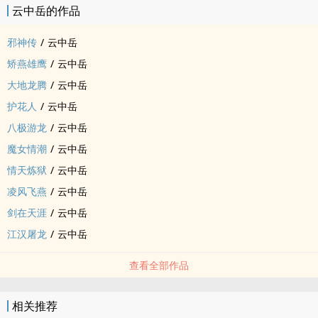
云中岳的作品
邪神传
/
云中岳
矫燕雄鹰
/
云中岳
大地龙腾
/
云中岳
护花人
/
云中岳
八极游龙
/
云中岳
魔女情潮
/
云中岳
情天炼狱
/
云中岳
凌风飞燕
/
云中岳
剑在天涯
/
云中岳
江汉屠龙
/
云中岳
查看全部作品
相关推荐