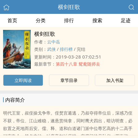
横剑狂歌
首页
分类
排行
搜索
足迹
横剑狂歌
作者：
云中岳
类别：
武侠
/
排行榜
/
完结
2019-03-28 07:02:51
更新时间：
最新章节：
第四十八章 鸳鸯随师去
立即阅读
章节目录
加入书架
内容简介
明代王室，叔侄操戈争帝。侄焚宫遁逃，乃叔夺得帝位后，深感乃侄
不获，帝位、江山难稳，遂悬赏缉拿，同时鹰犬四出，暗访明查，必
欲置之死地而后安。儒、释、道和白道诸门派中位尊艺高的十二高手
秘密集会，签名立约，对废帝加以庇护。穷儒门徒吴秋华（四海游