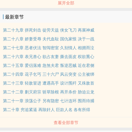
展开全部
林高手。为寻“府宗”，“冷寒月”独闯仰止山庄，计破西藏高僧呼嘉的
“天龙，天唱”魔功及迷魂大法。不料中计身陷魔窟，被药物涣散功力
最新章节
的艳女，胴体毕献，百般受辱后，方知“天府，府宗”。原来竟是身边
的他……
第二十九章 拼死剑击 徒劳天益 侠女飞刀 再展神威
第二十八章 娇妻受辱 夫代血耻 国仇家恨 决于一战
第二十七章 恶者伏法 智闯密室 久别情人 相拥而泣
第二十六章 表兄兽心 欲占友妻 撕去面皮 权欲熏心
第二十五章 爱侣落难 急煞夫君 叛逆恶贼 近在君侧
第二十四章 花子乞丐 三十六尸 风云突变 公主被绑
第二十三章 轻敌冒进 遭遇高手 设计围歼 又殊敌首
第二十二章 剿灭府宗 斩草除根 再开杀价 胁迫云龙
第二十一章 ‍­浪­‌‌荡­​​公子 另有隐密 七计连环 围而待捕
第二十章 穷追紧逼 再除奸人 巨款人名 各有所得
查看全部章节