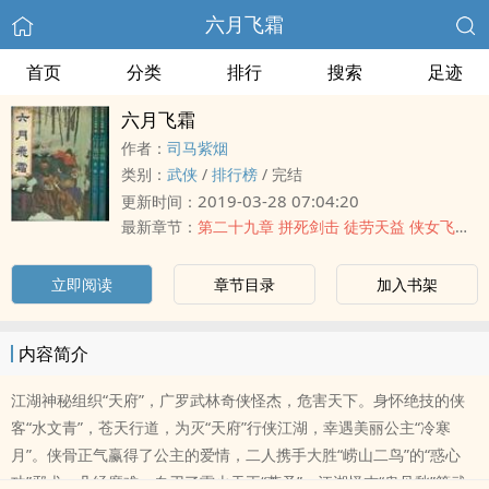
六月飞霜
首页
分类
排行
搜索
足迹
六月飞霜
作者：
司马紫烟
类别：
武侠
/
排行榜
/
完结
2019-03-28 07:04:20
更新时间：
最新章节：
第二十九章 拼死剑击 徒劳天益 侠女飞刀 再展神威
立即阅读
章节目录
加入书架
内容简介
江湖神秘组织“天府”，广罗武林奇侠怪杰，危害天下。身怀绝技的侠
客“水文青”，苍天行道，为灭“天府”行侠江湖，幸遇美丽公主“冷寒
月”。侠骨正气赢得了公主的爱情，二人携手大胜“崂山二鸟”的“惑心
功”邪术，几经磨难，血刃了雷火天王“萧圣”，江湖怪杰“鬼见愁”等武