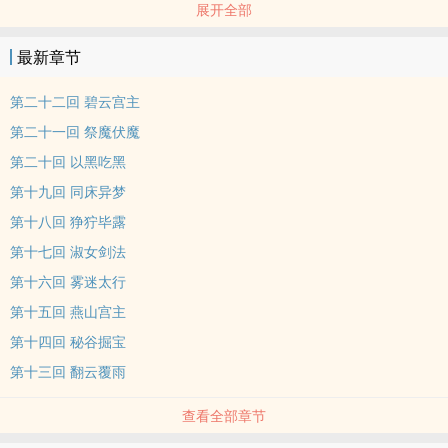
展开全部
取，或恃力强夺。一时间，太行山战云密布。墓里墓外处处是陷阱，
处处是刀山。巨蟒、黑蜂、毒
最新章节
第二十二回 碧云宫主
第二十一回 祭魔伏魔
第二十回 以黑吃黑
第十九回 同床异梦
第十八回 狰狞毕露
第十七回 淑女剑法
第十六回 雾迷太行
第十五回 燕山宫主
第十四回 秘谷掘宝
第十三回 翻云覆雨
查看全部章节