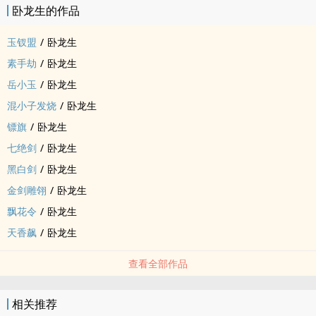
卧龙生的作品
玉钗盟
/
卧龙生
素手劫
/
卧龙生
岳小玉
/
卧龙生
混小子发烧
/
卧龙生
镖旗
/
卧龙生
七绝剑
/
卧龙生
黑白剑
/
卧龙生
金剑雕翎
/
卧龙生
飘花令
/
卧龙生
天香飙
/
卧龙生
查看全部作品
相关推荐