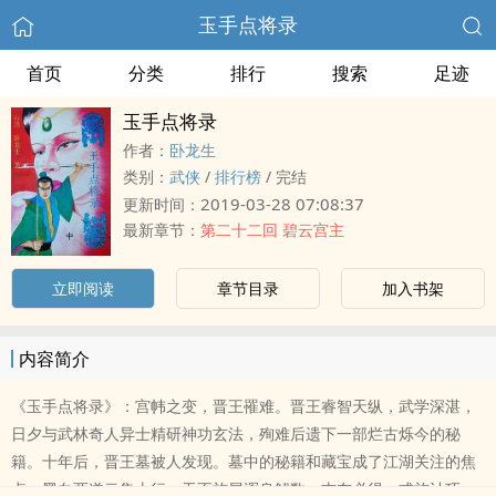
玉手点将录
首页
分类
排行
搜索
足迹
玉手点将录
作者：
卧龙生
类别：
武侠
/
排行榜
/
完结
2019-03-28 07:08:37
更新时间：
最新章节：
第二十二回 碧云宫主
立即阅读
章节目录
加入书架
内容简介
《玉手点将录》：宫帏之变，晋王罹难。晋王睿智天纵，武学深湛，
日夕与武林奇人异士精研神功玄法，殉难后遗下一部烂古烁今的秘
籍。十年后，晋王墓被人发现。墓中的秘籍和藏宝成了江湖关注的焦
点。黑白两道云集太行，无不施展浑身解数，志在必得。或施计巧