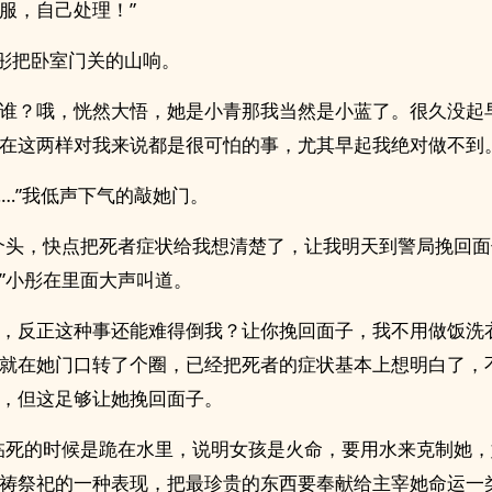
服，自己处理！”
小彤把卧室门关的山响。
谁？哦，恍然大悟，她是小青那我当然是小蓝了。很久没起
在这两样对我来说都是很可怕的事，尤其早起我绝对做不到
……”我低声下气的敲她门。
个头，快点把死者症状给我想清楚了，让我明天到警局挽回
”小彤在里面大声叫道。
，反正这种事还能难得倒我？让你挽回面子，我不用做饭洗
就在她门口转了个圈，已经把死者的症状基本上想明白了，
，但这足够让她挽回面子。
临死的时候是跪在水里，说明女孩是火命，要用水来克制她
祷祭祀的一种表现，把最珍贵的东西要奉献给主宰她命运一