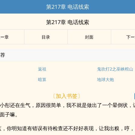
第217章 电话线索
第217章 电话线索
上ー章
目录
封面
下ー
推荐
返祖
鬼吹灯2之巫峡棺山
暗算
地球大炮
〔加入书签〕
小彤还在生气，原因很简单，我不就是做出了一个晕倒状，
面子嘛。
蓝，你明知道有错误有待检查还不好好表现，让我出糗，哼