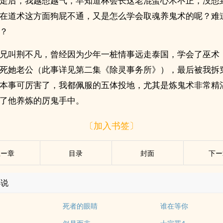
走后，我越想越气，早知道林会长这老混蛋心术不正，没想
在道术这方面狗屁不通，又是怎么学会取魂养鬼术的呢？难
？
兄叫荆不凡，曾经因为少年一桩情事远走泰国，学会了巫术
死她老公（此事详见第二集《除灵事务所》），最后被我拆
本事可厉害了，我都佩服的五体投地，尤其是炼鬼术非常精
了他养炼的厉鬼手中。
〔加入书签〕
上ー章
目录
封面
下ー
小说
死者的眼睛
谁在等你