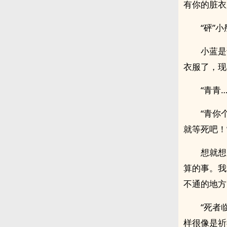
有你的脏衣
“砰”
小蓝是
衣服了，现
“青青
“青你
就等死吧！
想就想
算的事。我
不通的地方
“死者
样很像是祈