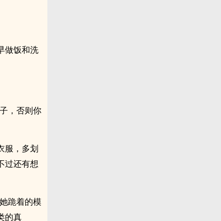
早做饭和洗
。
面子，否则你
衣服，多划
不过还有想
，她跪着的模
类的真