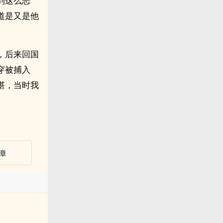
到这么恶
道是又是他
，后来回国
穿被捕入
湛，当时我
章