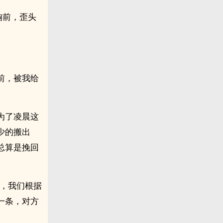
胸前，歪头
前，被我给
为了凌晨这
少的搬出
总算是挽回
认，我们根据
一条，对方