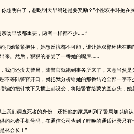
，你想明白了，想吃明天早餐还是要奖励？”小彤双手环抱在
是亲吻早饭都重要，两者一样都不少……”
的把她紧紧抱住，她想反抗都不可能，谁让她双臂环绕在胸
出来。然后，狠狠的品尝了一番她的嘴唇……
，我们还没去警局，陆警官就跑到事务所来了，来意当然是
彤不等陆警官开口，就把我分析给她的那番结论全部一字不
瞎编的把针拔下又插上都没变，将陆警官给蒙的直点头，她
早上我们调查死者的身份，还把他的家属叫到了警局加以确
供的死者手机号码，在通信公司查到了昨晚的通话记录只有
是林会长！”