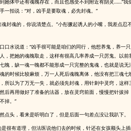
到她体中还有魂魄存在，而且也感受不到附近有阴灵……”我
手一拍说：“对，凶手是要取魂，必先封魂。”
取魂封魂的，你说清楚点。”小彤撅起诱人的小嘴，我差点忍
口口水说道：“凶手很可能是咱们的同行，他想养鬼，养一
人，把她的魂魄取走，这样有很高几率养成一只厉鬼。以前
七魄，缺一魂一魄都不能形成一只完整的鬼魂，也就是说无
魂的时候比较麻烦，万一人死后魂魄离体，他没有把三魂七
，所以为了万无一失，就必须先封魂，用针刺中灵窍，这样
然后再用做好了准备的法器，放在灵窍前面，慢慢把针拔掉
不掉。”
然点头，看来是听明白了，但是后面一句差点没让我趴下。
的是很有道理，但法医说他们去的时候，针还在女孩额头上插