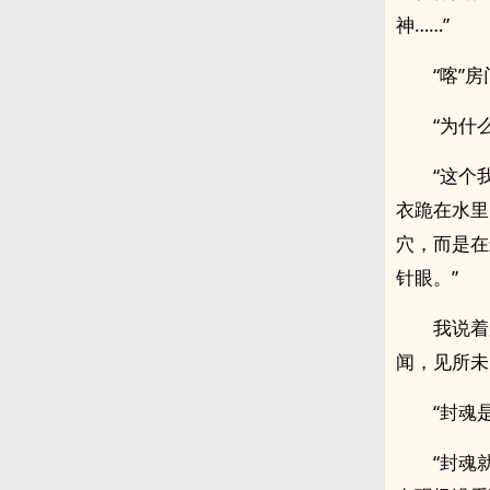
神……”
“喀”
“为什
“这个
衣跪在水里
穴，而是在
针眼。”
我说着
闻，见所未
“封魂
“封魂