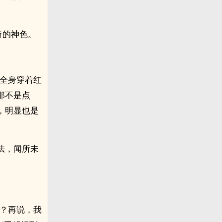
奇的神色。
孩全身穿着红
那不是点
，明显也是
法，闻所未
呢？再说，我