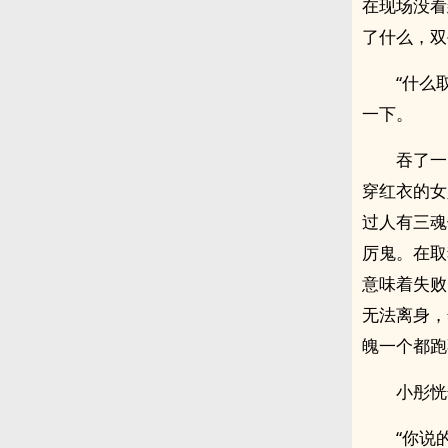
在现场没看
了什么，双
“什么
一下。
吞了一
穿红衣的女
过人有三魂
厉鬼。在取
意味着失败
无法离身，
魄一个都跑
小彤恍
“你说