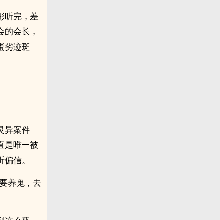
彤听完，差
会的会长，
蛋劣迹斑
灵异案件
直是唯一被
听偏信。
了要养鬼，去