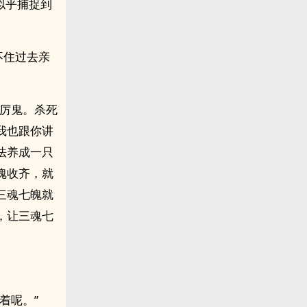
似乎捕捉到
不住过去亲
只厉鬼。杀死
我也跟你讲
法养成一只
魄收齐，就
三魂七魄就
，让三魂七
着呢。”