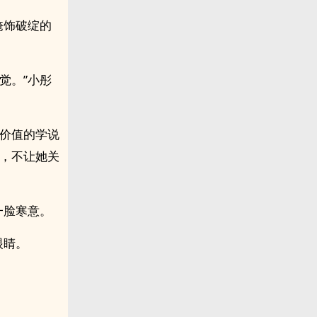
掩饰破绽的
觉。”小彤
有价值的学说
口，不让她关
一脸寒意。
眼睛。