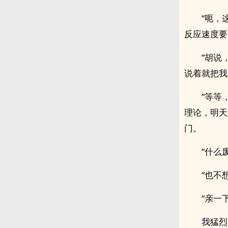
“呃，
反应速度要
“胡说
说着就把我
“等等
理论，明天
门。
“什么
“也不
“亲一
我猛烈