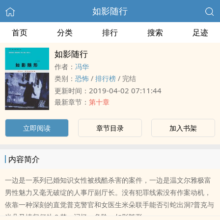
如影随行
首页
分类
排行
搜索
足迹
如影随行
作者：
冯华
类别：
恐怖
/
排行榜
/
完结
2019-04-02 07:11:44
更新时间：
最新章节：
第十章
立即阅读
章节目录
加入书架
内容简介
一边是一系列已婚知识女性被残酷杀害的案件，一边是温文尔雅极富
男性魅力又毫无破绽的人事厅副厅长。没有犯罪线索没有作案动机，
依靠一种深刻的直觉普克警官和女医生米朵联手能否引蛇出洞?普克与
米朵又情归何处？梦，记忆，危险，如影随形。