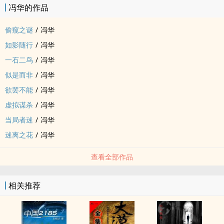
冯华的作品
偷窥之谜
/
冯华
如影随行
/
冯华
一石二鸟
/
冯华
似是而非
/
冯华
欲罢不能
/
冯华
虚拟谋杀
/
冯华
当局者迷
/
冯华
迷离之花
/
冯华
查看全部作品
相关推荐