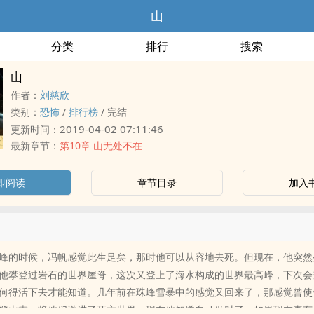
山
分类
排行
搜索
山
作者：
刘慈欣
类别：
恐怖
/
排行榜
/
完结
2019-04-02 07:11:46
更新时间：
最新章节：
第10章 山无处不在
即阅读
章节目录
加入
峰的时候，冯帆感觉此生足矣，那时他可以从容地去死。但现在，他突然
他攀登过岩石的世界屋脊，这次又登上了海水构成的世界最高峰，下次会
何得活下去才能知道。几年前在珠峰雪暴中的感觉又回来了，那感觉曾使
登山索，将他们送进了死亡世界，现在他知道自己做对了。如果现在真有