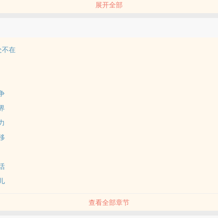
展开全部
己的生命，他会背叛的。 他必须活下去，因为山无处不在。
处不在
争
界
力
移
话
儿
查看全部章节