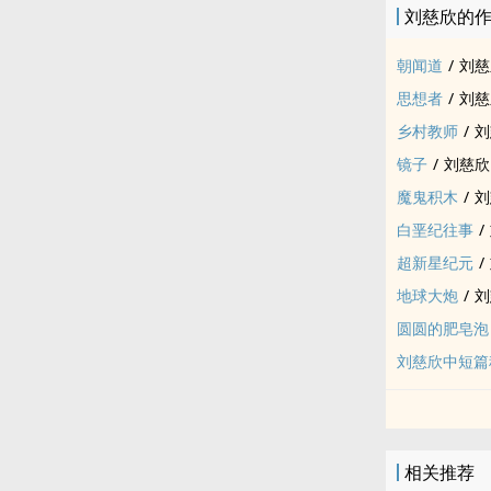
刘慈欣的
朝闻道
/
刘慈
思想者
/
刘慈
乡村教师
/
刘
镜子
/
刘慈欣
魔鬼积木
/
刘
白垩纪往事
/
超新星纪元
/
地球大炮
/
刘
圆圆的肥皂泡
刘慈欣中短篇
相关推荐