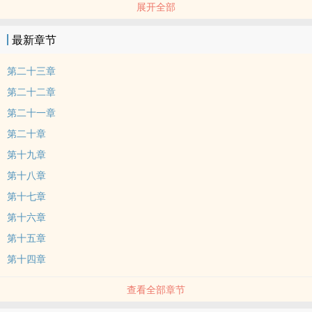
展开全部
沙漠腹地古潼京。一行人在沙漠中竟被传说中会移动的海子带到了荒
无人烟
最新章节
第二十三章
第二十二章
第二十一章
第二十章
第十九章
第十八章
第十七章
第十六章
第十五章
第十四章
查看全部章节