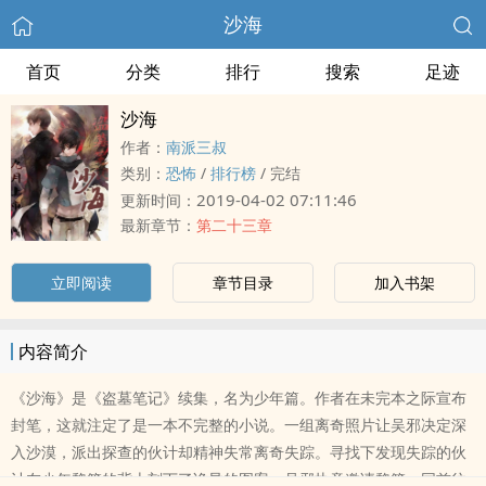
沙海
首页
分类
排行
搜索
足迹
沙海
作者：
南派三叔
类别：
恐怖
/
排行榜
/
完结
2019-04-02 07:11:46
更新时间：
最新章节：
第二十三章
立即阅读
章节目录
加入书架
内容简介
《沙海》是《盗墓笔记》续集，名为少年篇。作者在未完本之际宣布
封笔，这就注定了是一本不完整的小说。一组离奇照片让吴邪决定深
入沙漠，派出探查的伙计却精神失常离奇失踪。寻找下发现失踪的伙
计在少年黎簇的背上刻下了诡异的图案。吴邪执意邀请黎簇一同前往