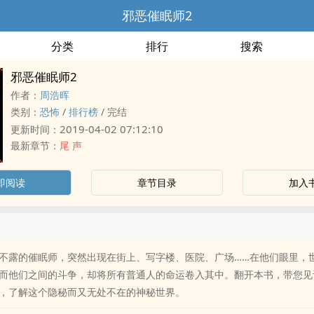
邪恶催眠师2
分类
排行
搜索
邪恶催眠师2
作者：
周浩晖
类别：
恐怖
/
排行榜
/
完结
2019-04-02 07:12:10
更新时间：
最新章节：
尾 声
即阅读
章节目录
加入
不露的催眠师，突然出现在街上、写字楼、医院、广场……在他们眼里，
而他们之间的斗争，却将所有普通人的命运卷入其中。翻开本书，带您见
，了解这个隐秘而又无处不在的神秘世界。