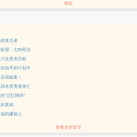
收起
形的复仇者
种欲望，七种死法
第六名受害目标
都在凶手的计划中
！必须破案！
第四名受害者身亡
的“记忆障碍”
前的真相
匿迹的嫌疑人
查看全部章节