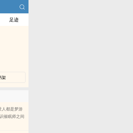
足迹
书架
世人都是梦游
识催眠师之间