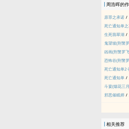
周浩晖的
原罪之承诺
/
死亡通知单之
生死翡翠湖
/
鬼望坡(刑警罗
凶画(刑警罗飞
恐怖谷(刑警罗
死亡通知单2·
死亡通知单
/
斗宴(烟花三月
邪恶催眠师
/
相关推荐