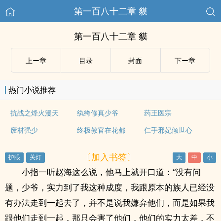
第一百八十二章 貘
第一百八十二章 貘
上ー章
目录
封面
下ー章
热门小说推荐
抗战之烽火漫天
纨绔修真少爷
药王医宗
废材强少
终极教官在花都
仁手邪妃倾世心
〔加入书签〕
小指一听赵海这么说，他马上就开口道：“没有问
题，少爷，实力到了我这种成度，我跟原本的族人已经没
有办法走到一起去了，并不是说我嫌弃他们，而是如果我
跟他们走到一起，那只会害了他们，他们的实力太差，不