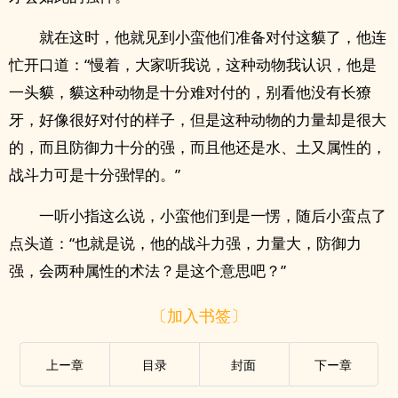
就在这时，他就见到小蛮他们准备对付这貘了，他连
忙开口道：“慢着，大家听我说，这种动物我认识，他是
一头貘，貘这种动物是十分难对付的，别看他没有长獠
牙，好像很好对付的样子，但是这种动物的力量却是很大
的，而且防御力十分的强，而且他还是水、土又属性的，
战斗力可是十分强悍的。”
一听小指这么说，小蛮他们到是一愣，随后小蛮点了
点头道：“也就是说，他的战斗力强，力量大，防御力
强，会两种属性的术法？是这个意思吧？”
〔加入书签〕
上ー章
目录
封面
下ー章