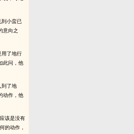
见到小蛮已
的意向之
是用了地行
如此问，他
入到了地
的动作，他
。
他应该是没有
任何的动作，