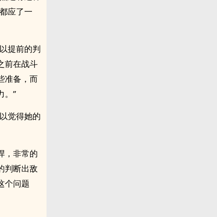
全都应了一
可以提前的判
之前在战斗
些准备，而
。”
所以觉得她的
悍，非常的
的判断出敌
这个问题