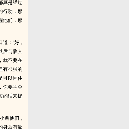
都算是经过
的行动，那
醒他们，那
口道：“好，
以后与敌人
，就不要在
但有很强的
是可以困住
，你要学会
短的话来提
醒小蛮他们，
的身后有敌