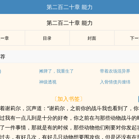
第二百二十章 能力
第二百二十章 能力
上ー章
目录
封面
下ー
推荐
)
摊牌了，我重生了
带着农场混异界
神级透视
入骨情债共缠绵
〔加入书签〕
着谢莉尔，沉声道：“谢莉尔，之前你的战斗我也看到了，
过我有一点儿到是十分的好奇，你之前在与那些动物战斗的
了一件事情，那就是有的时候，那些动物他们刚要对你发起
过去，有好几次，有好几只动物想要围攻你，但是还没有在