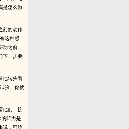
底是怎么做
之前的动作
以有这种感
要动之前，
们下一步要
着他转头看
些试验，你就
蛮他们，接
尔的听力是
来说，可绝