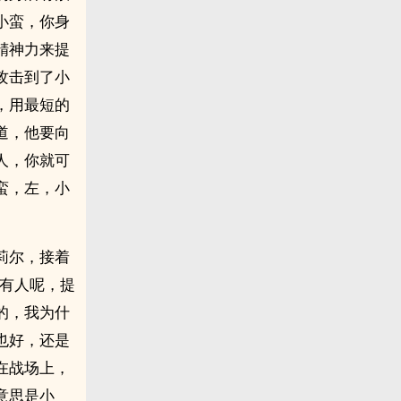
小蛮，你身
精神力来提
攻击到了小
，用最短的
道，他要向
人，你就可
蛮，左，小
莉尔，接着
后有人呢，提
的，我为什
也好，还是
在战场上，
意思是小