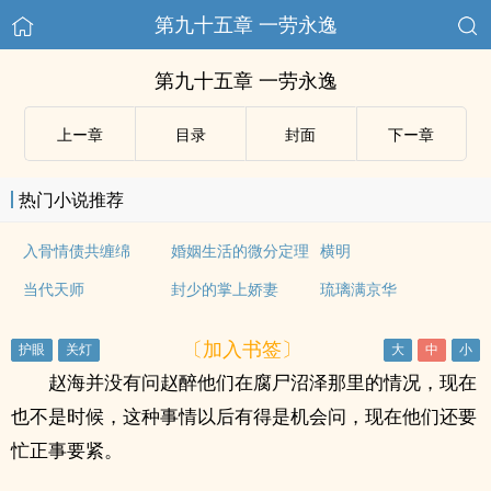
第九十五章 一劳永逸
第九十五章 一劳永逸
上ー章
目录
封面
下ー章
热门小说推荐
入骨情债共缠绵
婚姻生活的微分定理
横明
当代天师
封少的掌上娇妻
琉璃满京华
〔加入书签〕
赵海并没有问赵醉他们在腐尸沼泽那里的情况，现在
也不是时候，这种事情以后有得是机会问，现在他们还要
忙正事要紧。