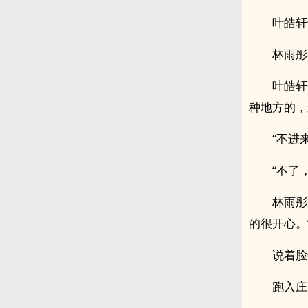
叶皓轩
林雨彤
叶皓轩
种地方的，
“不进
“不了
林雨彤
的很开心。
说着脸
跑入庄