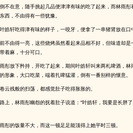
倒不在意，随手挑起几品便津津有味的吃了起来，而林雨彤
东西，不由得有一些犹豫。
叶皓轩吃得津有味的样子，一咬牙，便拿了一串猪肾放在口
前不由得一亮，这些烧烤虽然看起来品相不好，但味道却是
带着麻，十分可口。
雨彤放下矜持，开吃了起来，期间叶皓轩叫来两札啤酒，林
的形象，大口吃菜，端着扎啤猛灌，倒有一番别样的惬意。
卷云残般的扫荡，都感觉肚子吃得胀胀的。
路上，林雨彤幽怨的抚着肚子说道：“叶皓轩，我要是长胖
雨彤的饭量不大，而这一顿足足能顶得上她平时三顿。