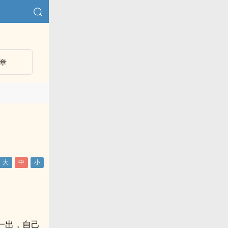
章
）
一出，自己