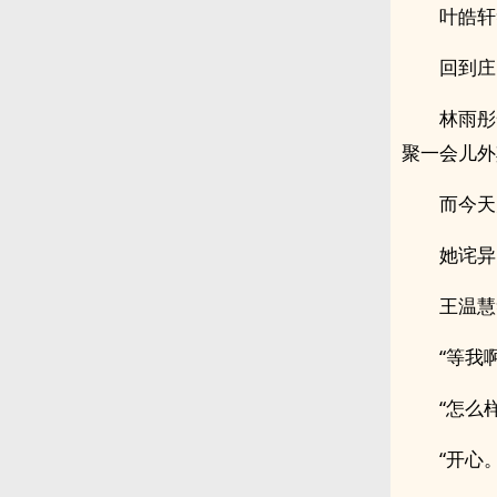
叶皓轩
回到庄
林雨彤
聚一会儿外
而今天
她诧异
王温慧
“等我
“怎么
“开心