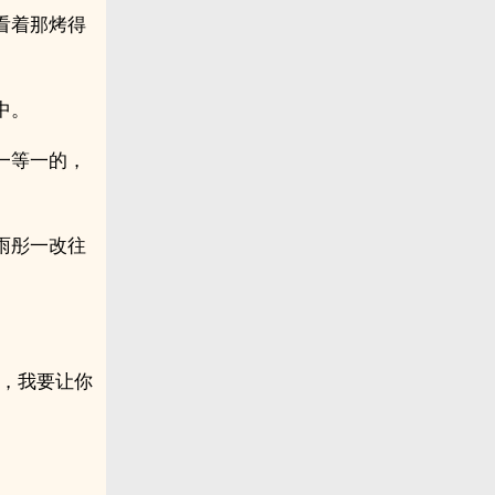
看着那烤得
中。
一等一的，
雨彤一改往
了，我要让你