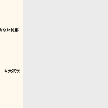
边烧烤摊那
轩，今天我玩