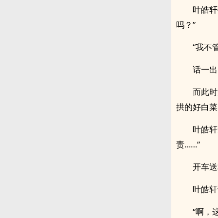
叶皓轩
吗？”
“我不
话一出
而此时
拱的好白菜
叶皓轩
责……”
开车送
叶皓轩
“啊，