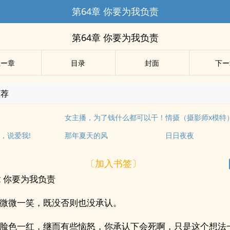
第64章 你要为我负责
第64章 你要为我负责
上ー章
目录
封面
下ー
推荐
女主播，为了钱什么都可以干！
情摄（摄影师x模特
，说爱我!
那年夏天的风
日日夜夜
〔加入书签〕
章 你要为我负责
微微一笑，既没否则也没承认。
脸色一红，继而有些恼怒，你承认下会死啊，只是这个想法