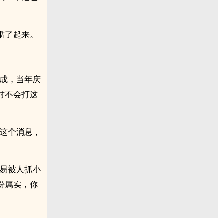
肃了起来。
不成，当年庆
对不会打这
我这个消息，
容易被人抓小
份属实，你