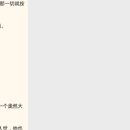
，那一切就按
道。
一个庞然大
人世，他也