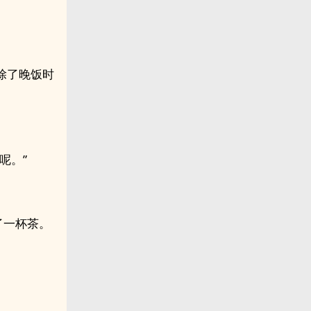
除了晚饭时
呢。”
了一杯茶。