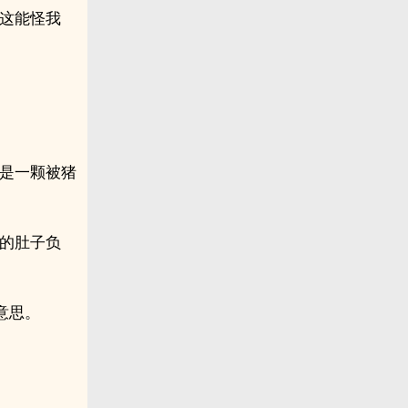
，这能怪我
又是一颗被猪
你的肚子负
意思。