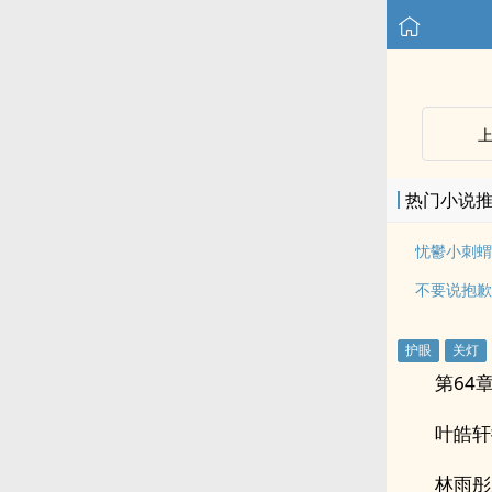
热门小说
忧鬱小刺蝟
不要说抱歉
第64
叶皓轩
林雨彤