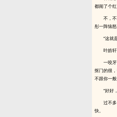
都闹了个红
不，不
彤一阵恼怒
“这就
叶皓轩
一咬牙
抠门的很，
不跟你一般
“好好
过不多
快。