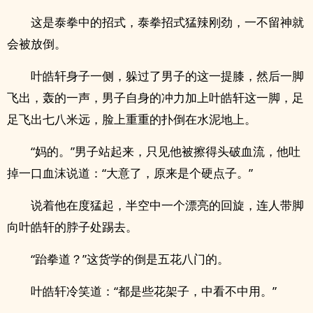
这是泰拳中的招式，泰拳招式猛辣刚劲，一不留神就
会被放倒。
叶皓轩身子一侧，躲过了男子的这一提膝，然后一脚
飞出，轰的一声，男子自身的冲力加上叶皓轩这一脚，足
足飞出七八米远，脸上重重的扑倒在水泥地上。
“妈的。”男子站起来，只见他被擦得头破血流，他吐
掉一口血沫说道：“大意了，原来是个硬点子。”
说着他在度猛起，半空中一个漂亮的回旋，连人带脚
向叶皓轩的脖子处踢去。
“跆拳道？”这货学的倒是五花八门的。
叶皓轩冷笑道：“都是些花架子，中看不中用。”