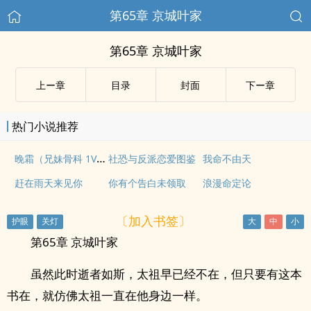
第65章 京城叶家
第65章 京城叶家
上ー章
目录
封面
下ー章
热门小说推荐
晚霜（兄妹骨科 1V1）
社恐与反派恋爱图鉴
我命不由天
赶在雨天来见你
你有个告白未领取
浪漫命定论
〔加入书签〕
第65章 京城叶家
虽然此时逝者如斯，太祖早已经不在，但只要有这本
书在，就仿佛太祖一直在他身边一样。