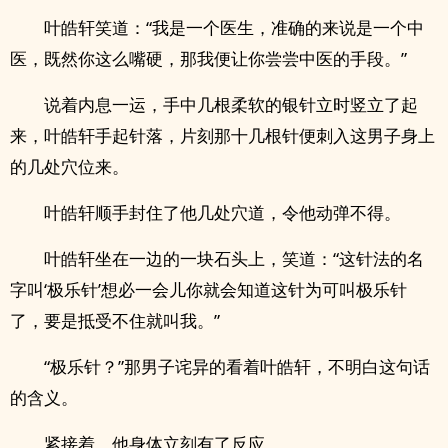
叶皓轩笑道：“我是一个医生，准确的来说是一个中
医，既然你这么嘴硬，那我便让你尝尝中医的手段。”
说着内息一运，手中几根柔软的银针立时竖立了起
来，叶皓轩手起针落，片刻那十几根针便刺入这男子身上
的几处穴位来。
叶皓轩顺手封住了他几处穴道，令他动弹不得。
叶皓轩坐在一边的一块石头上，笑道：“这针法的名
字叫‘极乐针’想必一会儿你就会知道这针为可叫极乐针
了，要是抵受不住就叫我。”
“极乐针？”那男子诧异的看着叶皓轩，不明白这句话
的含义。
紧接着，他身体立刻有了反应。