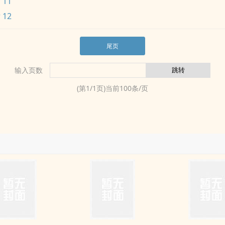
 11
 12
尾页
输入页数
(第
1
/
1
页)当前
100
条/页