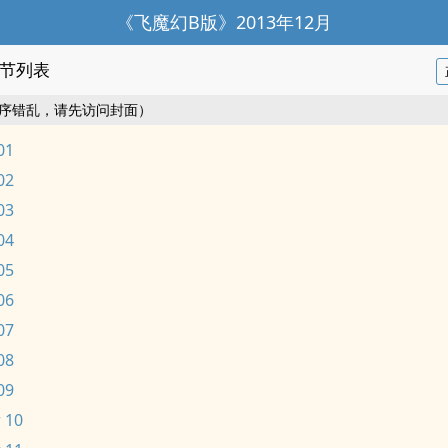
《飞魔幻B版》2013年12月
节列表
序错乱，请先访问封面）
01
02
03
04
05
06
07
08
09
 10