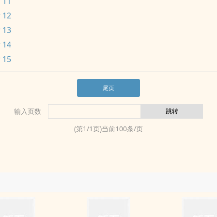
 11
 12
 13
 14
 15
尾页
输入页数
(第
1
/
1
页)当前
100
条/页