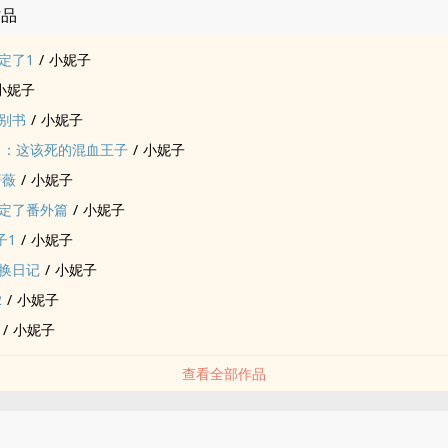
作品
定了1
/
小妮子
小妮子
别书
/
小妮子
1：这该死的混血王子
/
小妮子
蔷薇
/
小妮子
定了番外篇
/
小妮子
子1
/
小妮子
换日记
/
小妮子
2
/
小妮子
/
小妮子
查看全部作品