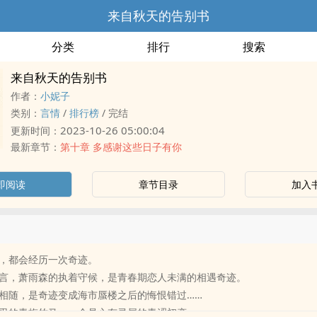
来自秋天的告别书
分类
排行
搜索
来自秋天的告别书
作者：
小妮子
类别：
言情
/
排行榜
/
完结
2023-10-26 05:00:04
更新时间：
最新章节：
第十章 多感谢这些日子有你
即阅读
章节目录
加入
，都会经历一次奇迹。
言，萧雨森的执着守候，是青春期恋人未满的相遇奇迹。
相随，是奇迹变成海市蜃楼之后的悔恨错过……
忍的青梅竹马，一个是心有灵犀的青涩初恋