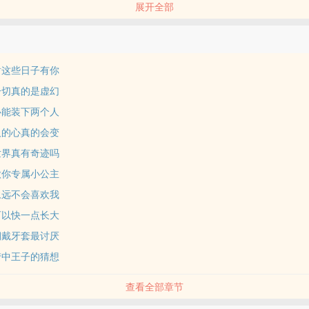
展开全部
，我们容易爱上又容易错过。
雾背后，誓死守护的小小心意，随着时间慢慢散发光彩。
千夏，面对一封来自秋天的告白信，
于她的幸福？
谢这些日子有你
一切真的是虚幻
心能装下两个人
人的心真的会变
世界真有奇迹吗
做你专属小公主
永远不会喜欢我
可以快一点长大
期戴牙套最讨厌
梦中王子的猜想
查看全部章节