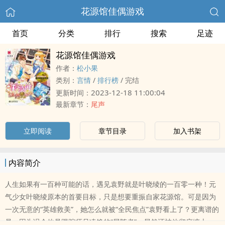
花源馆佳偶游戏
首页
分类
排行
搜索
足迹
花源馆佳偶游戏
作者：
松小果
类别：
言情
/
排行榜
/
完结
2023-12-18 11:00:04
更新时间：
最新章节：
尾声
立即阅读
章节目录
加入书架
内容简介
人生如果有一百种可能的话，遇见袁野就是叶晓绫的一百零一种！元
气少女叶晓绫原本的首要目标，只是想要重振自家花源馆。可是因为
一次无意的“英雄救美”，她怎么就被“全民焦点”袁野看上了？更离谱的
是，因为误会他是跟踪师兄凌铮的“尾随者”，居然还被他彻底缠上，