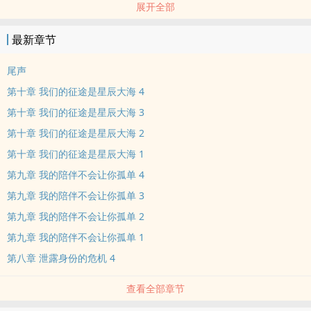
展开全部
连自己电竞圈“乱码大神”的身份也被翻出来了？
拜托，她只想做一个安静的跆拳道美少女，根本不想参加什么电竞团
最新章节
队好不好？可是为什么在看到袁野疲惫的时候会心疼，被误会时还想
帮忙呢？叶晓绫自己也不清楚，直到袁野的“秘密”因为她被披露、整
尾声
个团队跟着陷入危机时，她才突然意识到——努力做自己的袁野其实
第十章 我们的征途是星辰大海 4
就是她想成为的样子！
第十章 我们的征途是星辰大海 3
既然这样，那就让叶晓绫在追梦的路上祝你一臂之力吧！不管是电竞
第十章 我们的征途是星辰大海 2
还是团队，不管是二次元还是三次元，只要有叶晓绫在，打通关拿冠
军通通不是问题！
第十章 我们的征途是星辰大海 1
第九章 我的陪伴不会让你孤单 4
第九章 我的陪伴不会让你孤单 3
第九章 我的陪伴不会让你孤单 2
第九章 我的陪伴不会让你孤单 1
第八章 泄露身份的危机 4
查看全部章节