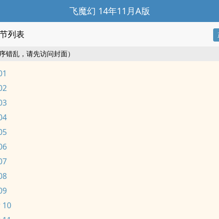
飞魔幻 14年11月A版
节列表
序错乱，请先访问封面）
01
02
03
04
05
06
07
08
09
 10