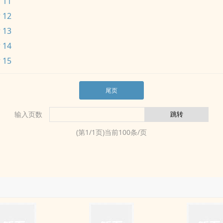
 11
 12
 13
 14
 15
尾页
输入页数
(第
1
/
1
页)当前
100
条/页