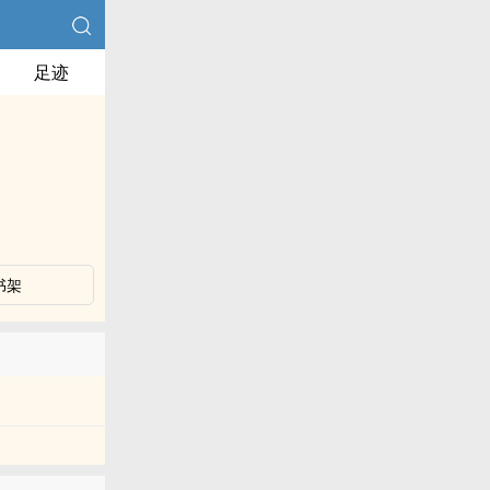
足迹
书架