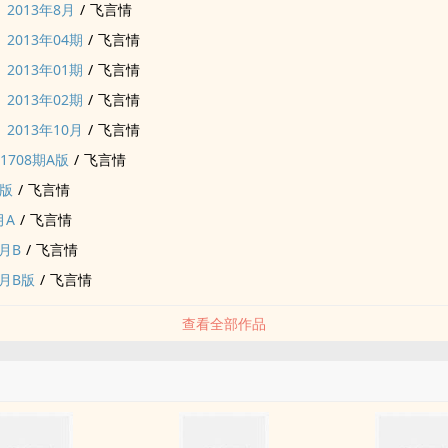
2013年8月
/
飞言情
2013年04期
/
飞言情
2013年01期
/
飞言情
2013年02期
/
飞言情
2013年10月
/
飞言情
1708期A版
/
飞言情
B版
/
飞言情
月A
/
飞言情
月B
/
飞言情
6月B版
/
飞言情
查看全部作品