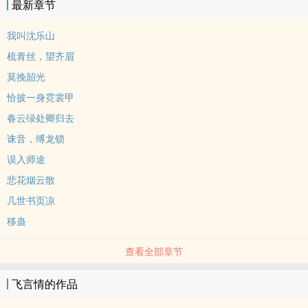
最新章节
我叫沈乐山
梳青丝，望齐眉
莫挽韶光
恰披一身霓裳甲
春云绿处卿归去
诛音，缚龙锁
误入师途
悲花烟云散
几世书页凉
移蛊
查看全部章节
飞言情的作品