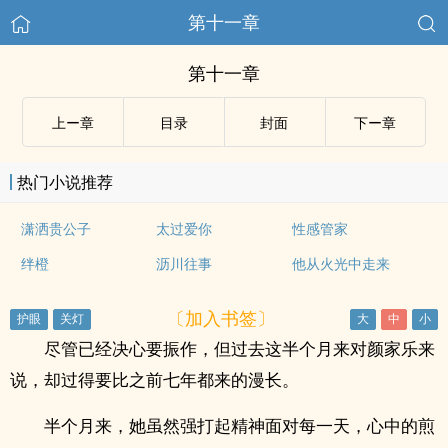
第十一章
第十一章
上ー章
目录
封面
下ー章
热门小说推荐
潇洒贵公子
太过爱你
性感管家
绊橙
沥川往事
他从火光中走来
〔加入书签〕
尽管已经决心要振作，但过去这半个月来对颜家乐来
说，却过得要比之前七年都来的漫长。
半个月来，她虽然强打起精神面对每一天，心中的煎