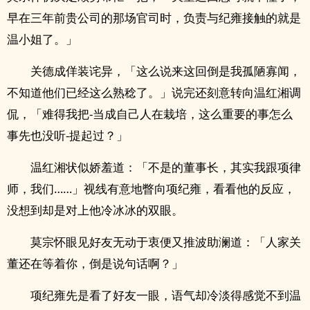
早在三年前贵公司的那场官司时，负责与纪雍接触的就是
温小姐了。」
关德成佯装诧异，「这么说来这回倒是我孤陋寡闻，
不知道他们已经这么熟稔了。」说完还刻意转向温红湘调
侃，「难得我把-当成自己人在栽培，这么重要的事怎么
事先也没听-提起过？」
温红湘状似娇羞道：「不是的董事长，其实我跟项律
师，我们……」视线有意地瞥向项纪雍，看看他的反应，
没想到却是对上他冷冰冰的双眼。
莫宗怀眼见好友无动于衷便又推波助澜道：「人家关
董还在等着你，倒是说句话啊？」
项纪雍先是看了好友一眼，语气却冷淡得感觉不到温