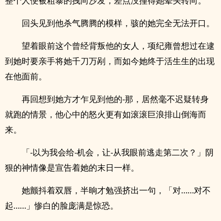
整个人便被粗暴的拽向沙发，差点没撞得她晕头转向。
回头见到他杀气腾腾的模样，骇的她完全无法开口。
望着眼前这个曾经背叛他的女人，项纪雍曾想过在逮
到她时要亲手将她千刀万剐，而如今她终于活生生的出现
在他面前。
再回想到她方才乍见到他的-那，居然毫不迟疑转身
就跑的情景，他心中的怒火更有如滚滚巨浪排山倒海而
来。
「-以为我会给-机会，让-从我眼前逃走第二次？」阴
狠的神情像是宣告着她的末日一样。
她颤抖着双唇，半晌才勉强挤出一句，「对……对不
起……」惨白的脸庞满是惊恐。