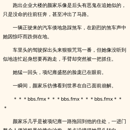
跑出企业大楼的颜家乐像是后头有恶鬼在追她似的，
只是没命的往前狂奔，甚至冲出了马路。
一辆正驶来的汽车倏地急踩煞车，在剧烈的煞车声中
她因惊吓而跌倒在地。
车里头的驾驶探出头来狠狠咒骂一番，但她像没听到
似地连忙起身想要再跑走，手臂却突然被一把抓住。
她猛一回头，项纪雍盛怒的脸庞已在眼前。
一瞬间，颜家乐彷佛看到世界在自己面前崩解。
＊＊＊bbs.fmx＊＊＊bbs.fmx＊＊＊bbs.fmx＊＊
＊
颜家乐几乎是被项纪雍一路拖回到他的住处，一进门