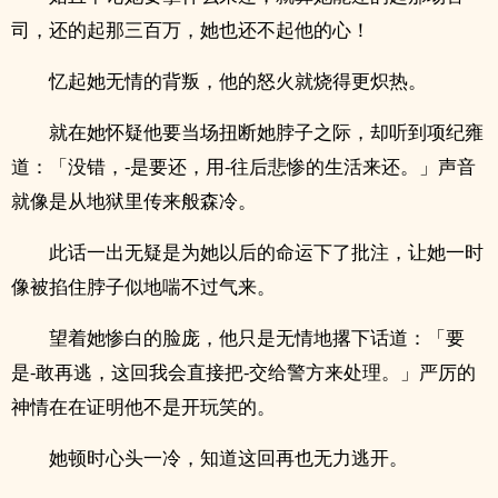
司，还的起那三百万，她也还不起他的心！
忆起她无情的背叛，他的怒火就烧得更炽热。
就在她怀疑他要当场扭断她脖子之际，却听到项纪雍
道：「没错，-是要还，用-往后悲惨的生活来还。」声音
就像是从地狱里传来般森冷。
此话一出无疑是为她以后的命运下了批注，让她一时
像被掐住脖子似地喘不过气来。
望着她惨白的脸庞，他只是无情地撂下话道：「要
是-敢再逃，这回我会直接把-交给警方来处理。」严厉的
神情在在证明他不是开玩笑的。
她顿时心头一冷，知道这回再也无力逃开。