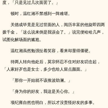
度，「只是见过几次面罢了。」
顿时，温红湘不禁感到一阵难堪。
关德成毕竟是见过世面的人，阅历丰富的他旋即四两
拨千金，「这么说来倒是我误会了。」说完便哈哈几声，
试图化解场面的尴尬。
温红湘虽然勉强扯着笑容，看来却显得僵硬。
待两人转向他处后，莫宗怀忍不住对好友叨念起，
「人家好歹也是女士，多少也给人留点颜面。」
「那你一开始就不该推波助澜。」
「身为你的好友，我这是关心你。」
项纪雍自然也明白，所以才没责怪好友的多事。