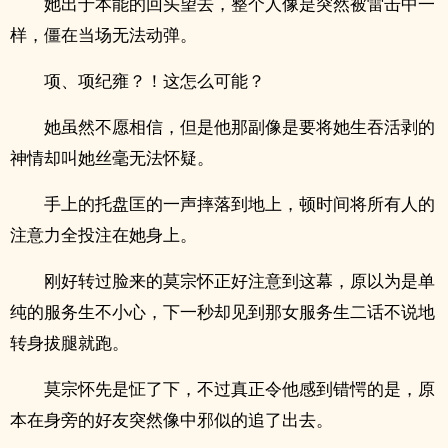
她出于本能的回头望去，整个人像是突然被雷击中一
样，僵在当场无法动弹。
项、项纪雍？！这怎么可能？
她虽然不愿相信，但是他那副像是要将她生吞活剥的
神情却叫她丝毫无法怀疑。
手上的托盘匡的一声摔落到地上，顿时间将所有人的
注意力全投注在她身上。
刚好转过脸来的莫宗怀正好注意到这幕，原以为是单
纯的服务生不小心，下一秒却见到那女服务生二话不说地
转身拔腿就跑。
莫宗怀先是怔了下，不过真正令他感到错愕的是，原
本在身旁的好友突然像中邪似的追了出去。