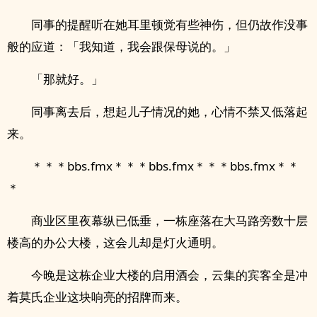
同事的提醒听在她耳里顿觉有些神伤，但仍故作没事
般的应道：「我知道，我会跟保母说的。」
「那就好。」
同事离去后，想起儿子情况的她，心情不禁又低落起
来。
＊＊＊bbs.fmx＊＊＊bbs.fmx＊＊＊bbs.fmx＊＊
＊
商业区里夜幕纵已低垂，一栋座落在大马路旁数十层
楼高的办公大楼，这会儿却是灯火通明。
今晚是这栋企业大楼的启用酒会，云集的宾客全是冲
着莫氏企业这块响亮的招牌而来。