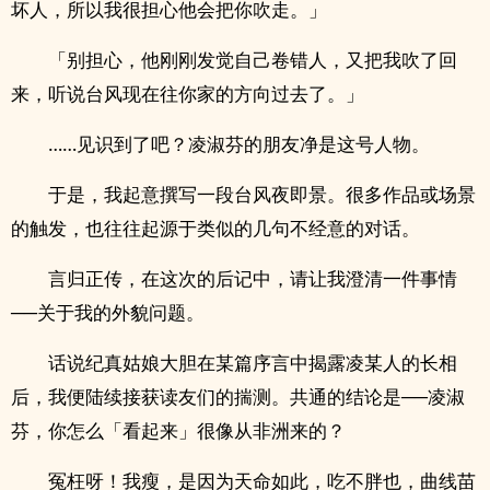
坏人，所以我很担心他会把你吹走。」
「别担心，他刚刚发觉自己卷错人，又把我吹了回
来，听说台风现在往你家的方向过去了。」
……见识到了吧？凌淑芬的朋友净是这号人物。
于是，我起意撰写一段台风夜即景。很多作品或场景
的触发，也往往起源于类似的几句不经意的对话。
言归正传，在这次的后记中，请让我澄清一件事情
──关于我的外貌问题。
话说纪真姑娘大胆在某篇序言中揭露凌某人的长相
后，我便陆续接获读友们的揣测。共通的结论是──凌淑
芬，你怎么「看起来」很像从非洲来的？
冤枉呀！我瘦，是因为天命如此，吃不胖也，曲线苗