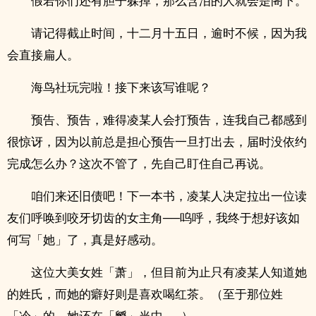
假若你们还有胆子躲掉，那么含泪的人就会是阁下。
请记得截止时间，十二月十五日，逾时不候，因为我
会直接扁人。
海鸟社玩完啦！接下来该写谁呢？
预告、预告，难得凌某人会打预告，连我自己都感到
很惊讶，因为以前总是担心预告一旦打出去，届时没依约
完成怎么办？这次不管了，先自己盯住自己再说。
咱们来还旧债吧！下一本书，凌某人决定拉出一位读
友们呼唤到咬牙切齿的女主角──呜呼，我终于想好该如
何写「她」了，真是好感动。
这位大美女姓「萧」，但目前为止只有凌某人知道她
的姓氏，而她的癖好则是喜欢喝红茶。（至于那位姓
「冷」的，她还在「孵」当中……）