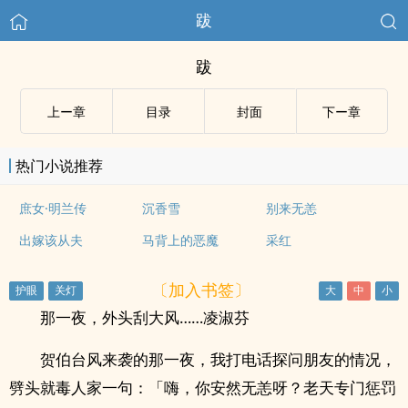
跋
跋
上ー章
目录
封面
下ー章
热门小说推荐
庶女·明兰传
沉香雪
别来无恙
出嫁该从夫
马背上的恶魔
采红
〔加入书签〕
那一夜，外头刮大风……凌淑芬
贺伯台风来袭的那一夜，我打电话探问朋友的情况，
劈头就毒人家一句：「嗨，你安然无恙呀？老天专门惩罚