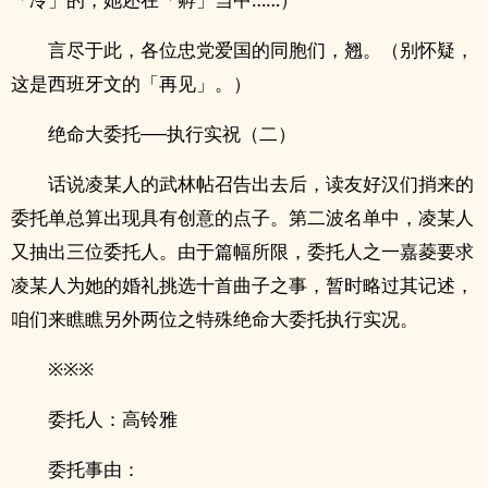
言尽于此，各位忠党爱国的同胞们，翘。（别怀疑，
这是西班牙文的「再见」。）
绝命大委托──执行实祝（二）
话说凌某人的武林帖召告出去后，读友好汉们捎来的
委托单总算出现具有创意的点子。第二波名单中，凌某人
又抽出三位委托人。由于篇幅所限，委托人之一嘉菱要求
凌某人为她的婚礼挑选十首曲子之事，暂时略过其记述，
咱们来瞧瞧另外两位之特殊绝命大委托执行实况。
※※※
委托人：高铃雅
委托事由：