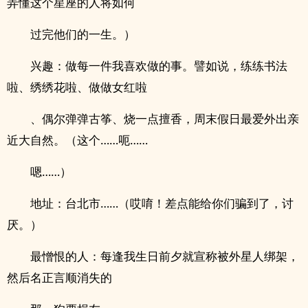
弄懂这个星座的人将如何
过完他们的一生。）
兴趣：做每一件我喜欢做的事。譬如说，练练书法
啦、绣绣花啦、做做女红啦
、偶尔弹弹古筝、烧一点擅香，周末假日最爱外出亲
近大自然。（这个……呃……
嗯……）
地址：台北市……（哎唷！差点能给你们骗到了，讨
厌。）
最憎恨的人：每逢我生日前夕就宣称被外星人绑架，
然后名正言顺消失的