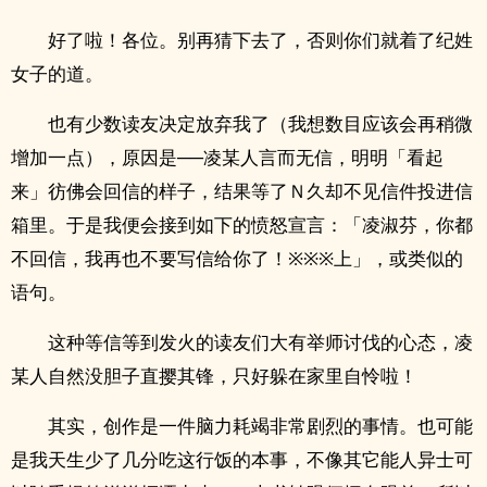
好了啦！各位。别再猜下去了，否则你们就着了纪姓
女子的道。
也有少数读友决定放弃我了（我想数目应该会再稍微
增加一点），原因是──凌某人言而无信，明明「看起
来」彷佛会回信的样子，结果等了Ｎ久却不见信件投进信
箱里。于是我便会接到如下的愤怒宣言：「凌淑芬，你都
不回信，我再也不要写信给你了！※※※上」，或类似的
语句。
这种等信等到发火的读友们大有举师讨伐的心态，凌
某人自然没胆子直撄其锋，只好躲在家里自怜啦！
其实，创作是一件脑力耗竭非常剧烈的事情。也可能
是我天生少了几分吃这行饭的本事，不像其它能人异士可