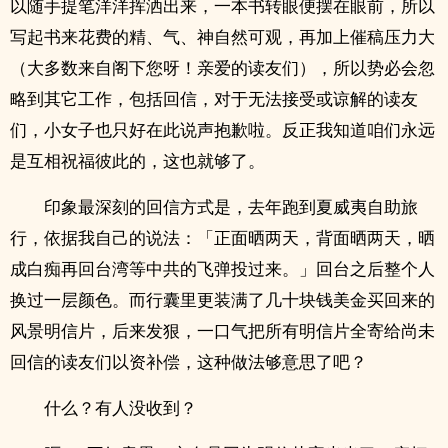
以随手提笔洋洋挥洒出来，一本书转眼便摆在眼前，所以
写起书来花费的精、气、神自然可观，再加上催稿压力大
（大多数来自阁下您呀！亲爱的读友们），所以势必会忽
略到其它工作，包括回信，对于无法接受或谅解的读友
们，小女子也只好在此说声抱歉啦。反正我知道咱们永远
是互相祝福彼此的，这也就够了。
印象最深刻的回信方式是，去年跑到夏威夷自助旅
行，依据我自己的说法：「正面晒两天，背面晒两天，晒
成白痴再回台湾等中共的飞弹投过来。」回台之后整个人
换过一层颜色。而行囊里更装满了几十块钱美金买回来的
风景明信片，后来发狠，一口气把所有明信片全寄给尚未
回信的读友们以资补偿，这种做法够意思了吧？
什么？有人没收到？