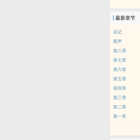
在那儿登岸可
向百凤，等他
最新章节
后记
尾声
第八章
第七章
第六章
第五章
第四章
第三章
第二章
第一章