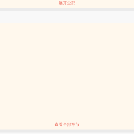
展开全部
成？」撑着长篙的老艄公在船头扯着嗓子大喊。宗尔克、史永青及身后两
决定。
查看全部章节