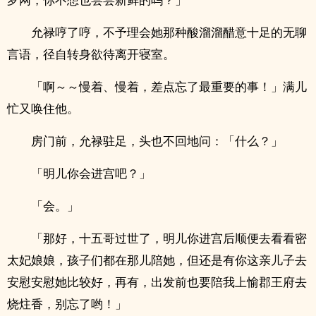
允禄哼了哼，不予理会她那种酸溜溜醋意十足的无聊
言语，径自转身欲待离开寝室。
「啊～～慢着、慢着，差点忘了最重要的事！」满儿
忙又唤住他。
房门前，允禄驻足，头也不回地问：「什么？」
「明儿你会进宫吧？」
「会。」
「那好，十五哥过世了，明儿你进宫后顺便去看看密
太妃娘娘，孩子们都在那儿陪她，但还是有你这亲儿子去
安慰安慰她比较好，再有，出发前也要陪我上愉郡王府去
烧炷香，别忘了哟！」