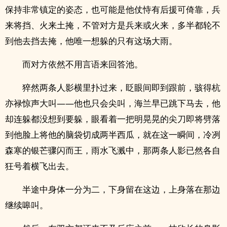
保持非常镇定的姿态，也可能是他仗恃有后援可倚靠，兵
来将挡、火来土掩，不管对方是兵来或火来，多半都轮不
到他去挡去掩，他唯一想躲的只有这场大雨。
而对方依然不用言语来回答池。
猝然两条人影横里扑过来，眨眼间即到跟前，骇得杭
亦禄惊声大叫——他也只会尖叫，海兰早已跳下马去，他
却连躲都没想到要躲，眼看着一把明晃晃的尖刀即将劈落
到他脸上将他的脑袋切成两半西瓜，就在这一瞬间，冷冽
森寒的银芒骤闪而王，雨水飞溅中，那两条人影已然各自
狂号着横飞出去。
半途中身体一分为二，下身留在这边，上身落在那边
继续嗥叫。