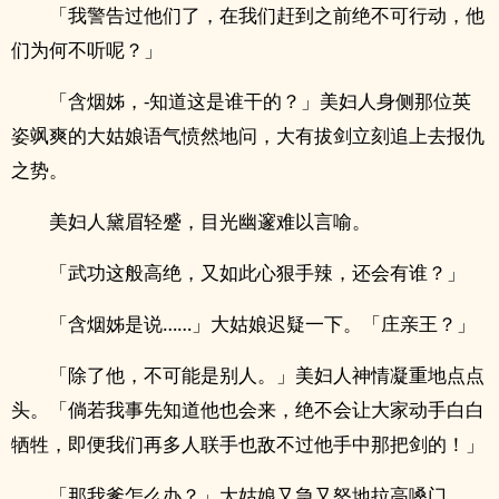
「我警告过他们了，在我们赶到之前绝不可行动，他
们为何不听呢？」
「含烟姊，-知道这是谁干的？」美妇人身侧那位英
姿飒爽的大姑娘语气愤然地问，大有拔剑立刻追上去报仇
之势。
美妇人黛眉轻蹙，目光幽邃难以言喻。
「武功这般高绝，又如此心狠手辣，还会有谁？」
「含烟姊是说……」大姑娘迟疑一下。「庄亲王？」
「除了他，不可能是别人。」美妇人神情凝重地点点
头。「倘若我事先知道他也会来，绝不会让大家动手白白
牺牲，即便我们再多人联手也敌不过他手中那把剑的！」
「那我爹怎么办？」大姑娘又急又怒地拉高嗓门。