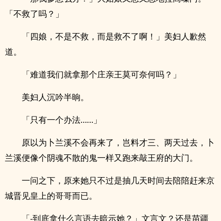
「不救了吗？」
「四娘，不是不救，而是救不了啊！」美妇人歉然
道。
「难道我们就拿那个庄亲王莫可奈何吗？」
美妇人沉吟半晌。
「只有一个办法……」
原以为卜兰溪不会再来了，岂料才三、两天过去，卜
兰溪便像个阴魂不散的鬼一样又跑来敲王府的大门。
一问之下，原来她只不过是抽几天时间去陪陪赶来京
城晋见皇上的哥哥而已。
「-到底拿什么言语去暗示她？」文言文？还是苗疆