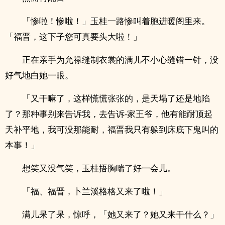
「惨啦！惨啦！」玉桂一路惨叫着胞进暖阁里来。
「福晋，这下子您可真要头大啦！」
正在亲手为允禄缝制衣裳的满儿不小心缝错一针，没
好气地白她一眼。
「又干嘛了，这样慌慌张张的，是天塌了还是地陷
了？那种事别来告诉我，去告诉-家王爷，他有能耐顶起
天补平地，我可没那能耐，福晋我只有躲到床底下鬼叫的
本事！」
想笑又没气笑，玉桂捂胸喘了好一会儿。
「福、福晋，卜兰溪格格又来了啦！」
满儿呆了呆，惊呼，「她又来了？她又来干什么？」