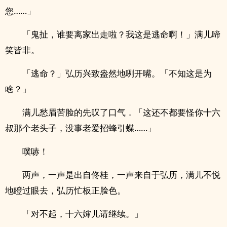
您……」
「鬼扯，谁要离家出走啦？我这是逃命啊！」满儿啼
笑皆非。
「逃命？」弘历兴致盎然地咧开嘴。「不知这是为
啥？」
满儿愁眉苦脸的先叹了口气．「这还不都要怪你十六
叔那个老头子，没事老爱招蜂引蝶……」
噗哧！
两声，一声是出自佟桂，一声来自于弘历，满儿不悦
地瞪过眼去，弘历忙板正脸色。
「对不起，十六婶儿请继续。」