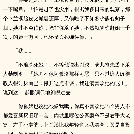
一下嘴角。「怕是赶了也没用，根据我多日来的观察，那
个卜兰溪脸皮比城墙还厚，又偷吃了不知多少熊心豹子
胆，她才不会伯你，除非你杀了她，不然就算你赶她一千
次，凶她一万回，她还是会死缠住你。」
「我……」
「不准杀死她！」不等他说出判决，满儿抢先丢下杀
人禁制令。「她并不像阿敏济那样可恶，只不过缠人缠得
教人很讨厌而已，撇开这点不谈，我还满喜欢她的呢！」
说到这，-起眼调侃地斜睨过去。
「你额娘也说她很像我哦，你真不喜欢她吗？男人不
都爱喜新厌旧那一套，内城里哪位公卿爵爷不是右手大老
婆、左手小老婆，卜兰溪比我年轻也比我漂亮，又是自投
罗网，你不想也尝尝新鲜的吗？」