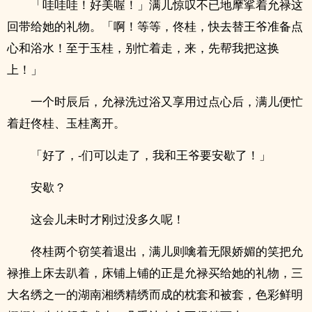
「哇哇哇！好美喔！」满儿惊叹不已地摩挲着允禄这
回带给她的礼物。「啊！等等，佟桂，快去替王爷准备点
心和浴水！至于玉桂，别忙着走，来，先帮我把这换
上！」
一个时辰后，允禄洗过浴又享用过点心后，满儿便忙
着赶佟桂、玉桂离开。
「好了，-们可以走了，我和王爷要安歇了！」
安歇？
这会儿未时才刚过没多久呢！
佟桂两个窃笑着退出，满儿则噙着无限娇媚的笑把允
禄推上床去趴着，床铺上铺的正是允禄买给她的礼物，三
大名绣之一的湖南湘绣精绣而成的枕套和被套，色彩鲜明