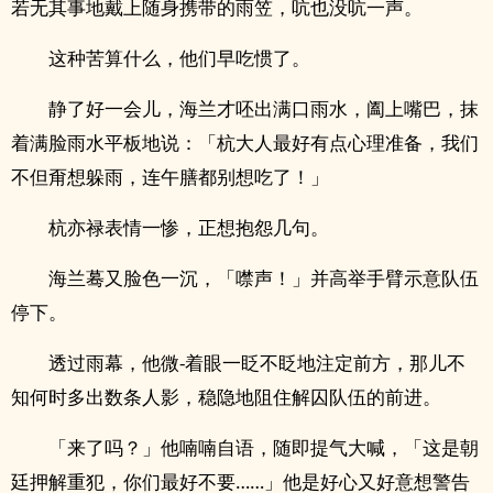
若无其事地戴上随身携带的雨笠，吭也没吭一声。
这种苦算什么，他们早吃惯了。
静了好一会儿，海兰才呸出满口雨水，阖上嘴巴，抹
着满脸雨水平板地说：「杭大人最好有点心理准备，我们
不但甭想躲雨，连午膳都别想吃了！」
杭亦禄表情一惨，正想抱怨几句。
海兰蓦又脸色一沉，「噤声！」并高举手臂示意队伍
停下。
透过雨幕，他微-着眼一眨不眨地注定前方，那儿不
知何时多出数条人影，稳隐地阻住解囚队伍的前进。
「来了吗？」他喃喃自语，随即提气大喊，「这是朝
廷押解重犯，你们最好不要……」他是好心又好意想警告