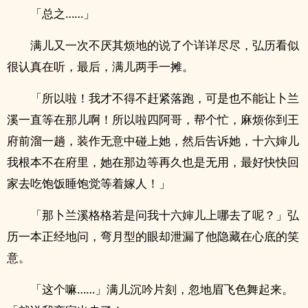
「总之……」
满儿又一次不厌其烦地的说了个详详尽尽，弘历看似
很认真在听，最后，满儿两手一摊。
「所以啦！我才不得不赶紧落跑，可是也不能让卜兰
溪一直等在那儿啊！所以啦四阿哥，帮个忙，麻烦你到王
府前溜一趟，装作无意中碰上她，然后告诉她，十六婶儿
我根本不在府里，她在那边等再久也是无用，最好快快回
家去吃饱饭睡饱觉等着嫁人！」
「那卜兰溪格格若是问我十六婶儿上哪去了呢？」弘
历一本正经地问，弯月型的眼却泄漏了他隐藏在心底的笑
意。
「这个嘛……」满儿沉吟片刻，忽地眉飞色舞起来。