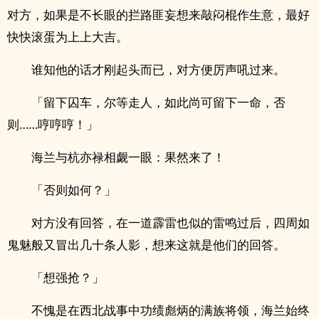
对方，如果是不长眼的拦路匪妄想来敲闷棍作生意，最好
快快滚蛋为上上大吉。
谁知他的话才刚起头而已，对方便厉声吼过来。
「留下囚车，尔等走人，如此尚可留下一命，否
则……哼哼哼！」
海兰与杭亦禄相觑一眼：果然来了！
「否则如何？」
对方没有回答，在一道霹雷也似的雷鸣过后，四周如
鬼魅般又冒出几十条人影，想来这就是他们的回答。
「想强抢？」
不愧是在西北战事中功绩彪炳的满族将领，海兰始终