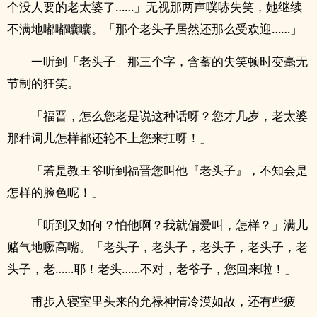
个没人要的老太婆了……」无视那两声噗哧失笑，她继续
不满地嘟嘟囔囔。「那个老头子居然还那么受欢迎……」
一听到「老头子」那三个字，含蓄的失笑顿时变毫无
节制的狂笑。
「福晋，怎么您老是说这种话呀？您才几岁，老太婆
那种词儿怎样都还轮不上您来扛呀！」
「若是教王爷听到福晋您叫他『老头子』，不知会是
怎样的脸色呢！」
「听到又如何？怕他啊？我就偏爱叫，怎样？」满儿
赌气地噘高嘴。「老头子，老头子，老头子，老头子，老
头子，老……耶！老头……不对，老爷子，您回来啦！」
甫步入寝室里头来的允禄神情冷漠如故，还有些疲