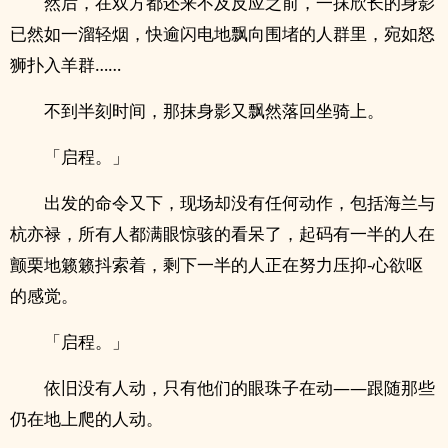
然后，在双方都还来不及反应之前，一抹欣长的身影
已然如一溜轻烟，快逾闪电地飘向围堵的人群里，宛如怒
狮扑入羊群……
不到半刻时间，那抹身影又飘然落回坐骑上。
「启程。」
出发的命令又下，现场却没有任何动作，包括海兰与
杭亦禄，所有人都满眼惊骇的看呆了，起码有一半的人在
颤栗地籁籁抖索着，剩下一半的人正在努力压抑-心欲呕
的感觉。
「启程。」
依旧没有人动，只有他们的眼珠子在动——跟随那些
仍在地上爬的人动。