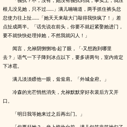
「骚扰？不，没有，她没有骚扰到我，事实上，我压
根儿没见她，只不过……」满儿喃喃道，两手抓住裤头忿
忿使力往上扯……「她天天来敲大门敲得我快疯了！」差
点扯成两半。「话先说在前头，你要不就赶紧娶她进门，
要不就快快处理掉她，不然我就闪人！」
闻言，允禄阴恻恻地-起了眼，「-又想跑到哪里
去？」语气一下子降到冰点以下，要多讲两句，室内肯定
下冰雹。
满儿淡淡瞟他一眼，耸耸肩。「外城金府。」
冷森的光芒悄然消失，允禄默默穿好衣裳后方又开
口。
「明日我等她来过之后再出门。」
「你要赶她？」坐上梳妆台前，满儿似笑非笑地勾了