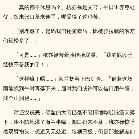
「真的都不休息吗？」杭亦禄是文官，平日里养尊处
优，饭来张口茶来伸手，哪受得了这种苦。
「别埋怨了，起码我们还骑着马，比徒步拉腿的解差
们轻松多了。」
「可是……」杭亦禄苦着脸抬抬屁股。「我的屁股已
经快不是我的了！」
「这样嘛！唔……」海兰抚着下巴沉吟。「倘若这场
雨能挨到午时再落下来，届时我们或许可以借口用午膳，
找个山洞避……」
话还没说完，倾盆的大雨已毫不容情地哗啦啦漫天落
下，冷不防地灌了海兰半嘴，阖口都来不及，杭亦禄惊呼
着双臂抱头，想避又无处避，狼狈已极；倒是那些解差们