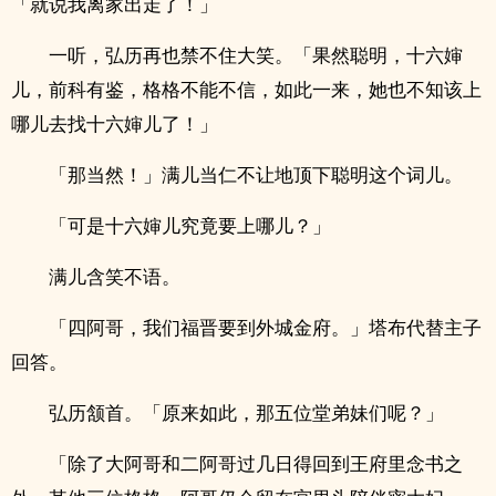
「就说我离家出走了！」
一听，弘历再也禁不住大笑。「果然聪明，十六婶
儿，前科有鉴，格格不能不信，如此一来，她也不知该上
哪儿去找十六婶儿了！」
「那当然！」满儿当仁不让地顶下聪明这个词儿。
「可是十六婶儿究竟要上哪儿？」
满儿含笑不语。
「四阿哥，我们福晋要到外城金府。」塔布代替主子
回答。
弘历颔首。「原来如此，那五位堂弟妹们呢？」
「除了大阿哥和二阿哥过几日得回到王府里念书之