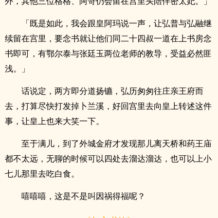
外，其他三位格格、阿哥仍会留在宫里头陪伴密太妃。」
「既是如此，我会跟皇阿玛说一声，让弘普与弘融继
续留在宫里，要念书就让他们同二十四叔一道在上书房念
书即可，有鄂尔泰与张廷玉两位老师的教导，受益必然匪
浅。」
话说定，两方即分道扬镳，弘历匆匆往庄亲王府而
去，打算尽快打发掉卜兰溪，好回宫里去向皇上转述这件
事，让皇上也来大笑一下。
至于满儿，到了外城金府才发现那儿离天桥和药王庙
都不太远，无聊的时候可以四处去溜达溜达，也可以上小
七儿那里去吃白食。
嘻嘻嘻，这是不是叫因祸得福呢？