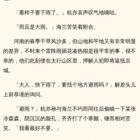
「看样子要下雨了。」杭亦哀声叹气地嘀咕。
「而且是大雨。」海兰苦笑着附合。
河南的春季干早风沙多，但山地和平地又有非常明显
的差异，不时来个雷阵雨插花凑热闹是很平常的事，很不
幸的，他们此刻便在太行山区里，押解人犯即将返抵京
城。
「大人，快下雨了，要找个地方避雨吗？」解差头儿
上前恭谨的询问。
「避雨？」杭亦禄与海兰不约而同往后偷瞄一下某张
冷森森、阴沉沉的脸孔，齐齐打了个寒颤，继而相对苦
笑。「我看最好不要。」