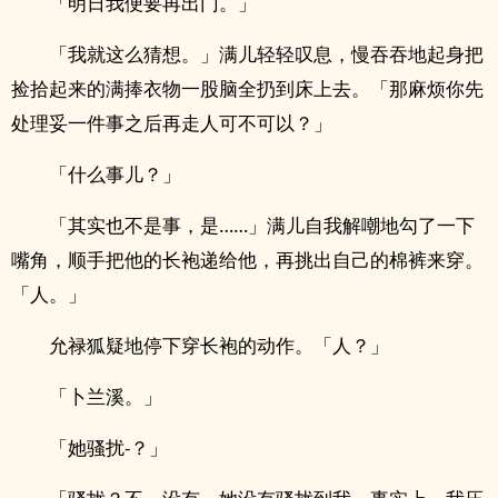
「明日我便要再出门。」
「我就这么猜想。」满儿轻轻叹息，慢吞吞地起身把
捡拾起来的满捧衣物一股脑全扔到床上去。「那麻烦你先
处理妥一件事之后再走人可不可以？」
「什么事儿？」
「其实也不是事，是……」满儿自我解嘲地勾了一下
嘴角，顺手把他的长袍递给他，再挑出自己的棉裤来穿。
「人。」
允禄狐疑地停下穿长袍的动作。「人？」
「卜兰溪。」
「她骚扰-？」