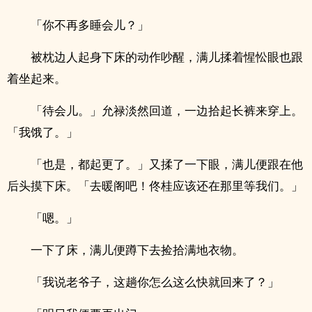
「你不再多睡会儿？」
被枕边人起身下床的动作吵醒，满儿揉着惺忪眼也跟
着坐起来。
「待会儿。」允禄淡然回道，一边拾起长裤来穿上。
「我饿了。」
「也是，都起更了。」又揉了一下眼，满儿便跟在他
后头摸下床。「去暖阁吧！佟桂应该还在那里等我们。」
「嗯。」
一下了床，满儿便蹲下去捡拾满地衣物。
「我说老爷子，这趟你怎么这么快就回来了？」