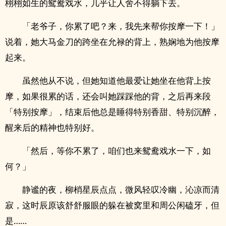
栩栩如生的鸳鸯戏水，几乎让人舍不得躺下去。
「老爷子，你累了吧？来，我先来帮你按摩一下！」
说着，她大马金刀的跨坐在允禄的背上，熟娴地为他按摩
起来。
虽然他从不说，但她知道他最爱让她坐在他背上按
摩，如果很累的话，还会叫她踩踩他的背，之后再来段
「特别按摩」，结束后他总是睡得特别香甜、特别沉醉，
醒来后的精神也特别好。
「然后，等你不累了，咱们也来鸳鸯戏水一下，如
何？」
静谧的夜，柳梢星辰点点，微风轻叹冷幽，沁凉而清
寂，这时辰原该舒舒服眼的躲在被窝里和周公闲磕牙，但
是……