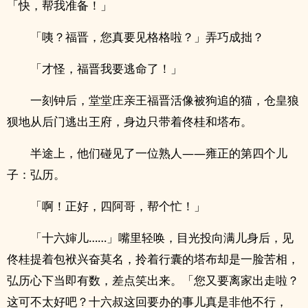
「快，帮我准备！」
「咦？福晋，您真要见格格啦？」弄巧成拙？
「才怪，福晋我要逃命了！」
一刻钟后，堂堂庄亲王福晋活像被狗追的猫，仓皇狼
狈地从后门逃出王府，身边只带着佟桂和塔布。
半途上，他们碰见了一位熟人——雍正的第四个儿
子：弘历。
「啊！正好，四阿哥，帮个忙！」
「十六婶儿……」嘴里轻唤，目光投向满儿身后，见
佟桂提着包袱兴奋莫名，拎着行囊的塔布却是一脸苦相，
弘历心下当即有数，差点笑出来。「您又要离家出走啦？
这可不太好吧？十六叔这回要办的事儿真是非他不行，