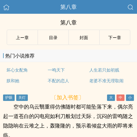
第八章
第八章
上ー章
目录
封面
下ー章
热门小说推荐
坏心女配角
一鸣天下
人生若只如初贱
朕和她
不配的恋人
老婆不准无理取闹
〔加入书签〕
空中的乌云翳重得仿佛随时都可能坠落下来，偶尔亮
起一道苍白的闪电宛如利刀般划过天际，沉闷的雷鸣随之
隐隐响在云堆之上，轰隆隆的，预示着倾盆大雨的即将来
临。