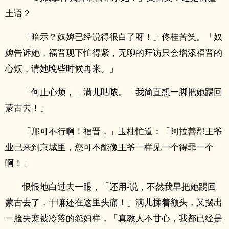
土语？
「暗示？奴婢已经说得很白了呀！」佟桂苦笑。「奴
婢告诉她，福晋现下忙得紧，无聊的拜访只会增添福晋的
心烦，请她晚些时候再来。」
「何止心烦，」满儿咕哝。「我简直想一脚把她踢回
蒙古去！」
「那可不行啊！福晋，」玉桂忙道：「阿拉善郡王爷
业已来到京城里，您可不能像王爷一样见一个得罪一个
啊！」
恨恨地白过去一眼，「还用-说，不然我早把她踢回
蒙古去了，干嘛还在这里头痛！」满儿揉着额头，又摆出
一脸失宠被冷落的怨妇样，「真教人不甘心，我都已经是