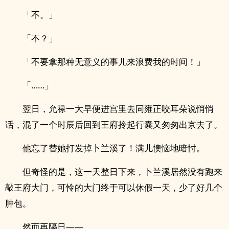
「不。」
「不？」
「不要拿那种无意义的事儿来浪费我的时间！」
「……」
翌日，允禄一大早便进宫里去同雍正咬耳朵说悄悄
话，混了一个时辰后回到王府拎起行囊又匆匆出京去了。
他忘了替她打发掉卜兰溪了！满儿懊恼地暗忖。
但奇怪的是，这一天整日下来，卜兰溪居然没有跑来
敲王府大门，可怜的大门终于可以休假一天，少了好几个
肿包。
然而再隔日——