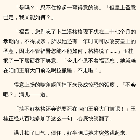
「是吗？」忍不住撩起一弯得意的笑。「但皇上圣意
已定，我又能如何？」
「福晋，您别忘了卜兰溪格格现下犹在二十七个月的
孝期内，不得成亲，所以她还有一年时间可以改变皇上的
圣意，因此不管福晋您能不能如何，格格说了……」玉桂
抿了一下唇硬吞下笑意。「今儿个见不着福晋您，她就赖
在咱们王府大门前吃喝拉撒睡，不走啦！」
得意上扬的嘴角瞬间掉下来形成惊恐的弧度，「不会
吧？」满儿——道。
「搞不好格格还会说要死在咱们王府大门前呢！」玉
桂正经八百地多加了这么一句，心底快笑翻了。
满儿抽了口气，僵住，好半晌后她才突然跳起来。