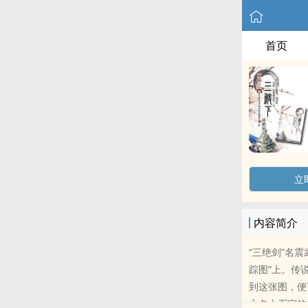
首页
立
内容简介
“三绝剑”名
踪图”上。传
到这张图，便
之名山石室的