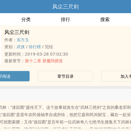
风尘三尺剑
分类
排行
搜索
风尘三尺剑
作者：
东方玉
类别：
武侠
/
排行榜
/
完结
2019-03-28 07:02:30
更新时间：
最新章节：
第十二章 群魔同授首
即阅读
章节目录
加入
震武林：“迷踪图”盛传天下。这个故事就发生在“武林三绝剑”之首的桑老邪和
说“迷踪图”是昔年农民领袖李自成所绘，他把它庭和民间财宝，藏在一处
可按图索骥；又传“迷踪图”是百年前一位武林奇八七绝书生搜集天下武林
一张位置图，谁得到这张图，便可成为天下第一；再传“迷踪图”本身就是