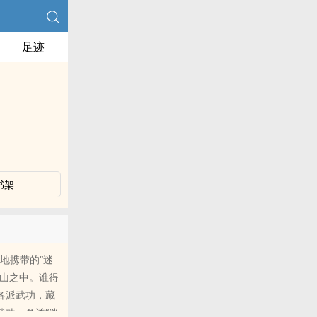
足迹
书架
地携带的“迷
深山之中。谁得
各派武功，藏
武功，参透“迷