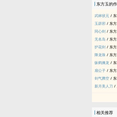
东方玉的
武林状元
/
东
玉辟邪
/
东方
同心剑
/
东方
无名岛
/
东方
护花剑
/
东方
降龙珠
/
东方
纵鹤擒龙
/
东
扇公子
/
东方
剑气腾空
/
东
新月美人刀
/
相关推荐