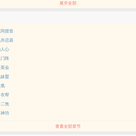
展开全部
下无敌。反正有关“迷踪图”的传说众说纷法，莫衷一是。此书故事新颖，
、善、美；又抨击了人间的假、恶、丑。真是武侠迷一饱眼福的佳作。
魔同授首
鼠亦忌器
动人心
八门阵
群英会
‍妹​盟
虚凰
青衣帮
十二煞
练神功
查看全部章节