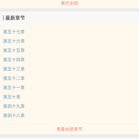
展开全部
无论她以什么姿态出现，总是会发生一些很轰动的事，然后又留下些
什么，其中绝不会少的是一幅三寸长、一尺多宽的手卷，裱装得很精
最新章节
致，用一条苍绿的丝带系着，展开手卷，雪白的宣纸上绘着一幅泼墨
的写意画。
第五十七章
第五十六章
第五十五章
第五十四章
第五十三章
第五十二章
第五十一章
第五十章
第四十九章
第四十八章
查看全部章节