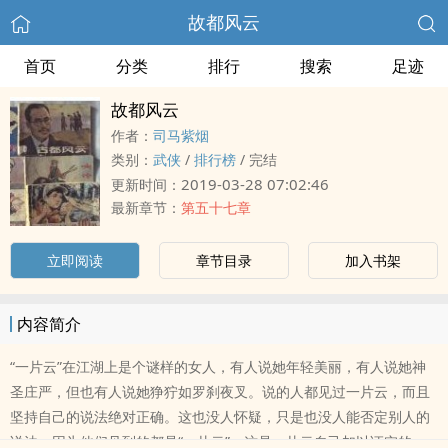
故都风云
首页
分类
排行
搜索
足迹
故都风云
作者：
司马紫烟
类别：
武侠
/
排行榜
/
完结
2019-03-28 07:02:46
更新时间：
最新章节：
第五十七章
立即阅读
章节目录
加入书架
内容简介
“一片云”在江湖上是个谜样的女人，有人说她年轻美丽，有人说她神
圣庄严，但也有人说她狰狞如罗刹夜叉。说的人都见过一片云，而且
坚持自己的说法绝对正确。这也没人怀疑，只是也没人能否定别人的
说法，因为他们见到的都是“一片云”，这是一片云自己加以证实的。