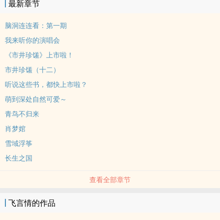
最新章节
脑洞连连看：第一期
我来听你的演唱会
《市井珍馐》上市啦！
市井珍馐（十二）
听说这些书，都快上市啦？
萌到深处自然可爱～
青鸟不归来
肖梦婠
雪域浮筝
长生之国
查看全部章节
飞言情的作品