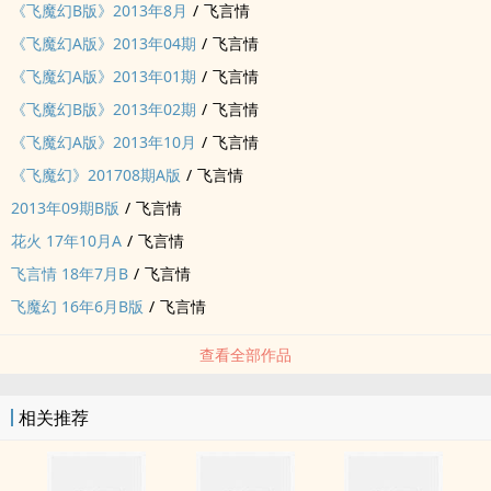
《飞魔幻B版》2013年8月
/
飞言情
《飞魔幻A版》2013年04期
/
飞言情
《飞魔幻A版》2013年01期
/
飞言情
《飞魔幻B版》2013年02期
/
飞言情
《飞魔幻A版》2013年10月
/
飞言情
《飞魔幻》201708期A版
/
飞言情
2013年09期B版
/
飞言情
花火 17年10月A
/
飞言情
飞言情 18年7月B
/
飞言情
飞魔幻 16年6月B版
/
飞言情
查看全部作品
相关推荐