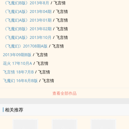
《飞魔幻B版》2013年8月
/
飞言情
《飞魔幻A版》2013年04期
/
飞言情
《飞魔幻A版》2013年01期
/
飞言情
《飞魔幻B版》2013年02期
/
飞言情
《飞魔幻A版》2013年10月
/
飞言情
《飞魔幻》201708期A版
/
飞言情
2013年09期B版
/
飞言情
花火 17年10月A
/
飞言情
飞言情 18年7月B
/
飞言情
飞魔幻 16年6月B版
/
飞言情
查看全部作品
相关推荐