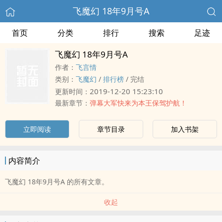
飞魔幻 18年9月号A
首页
分类
排行
搜索
足迹
飞魔幻 18年9月号A
作者：
飞言情
类别：
飞魔幻
/
排行榜
/
完结
2019-12-20 15:23:10
更新时间：
最新章节：
弹幕大军快来为本王保驾护航！
立即阅读
章节目录
加入书架
内容简介
飞魔幻 18年9月号A 的所有文章。
收起