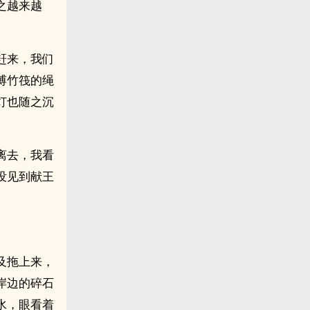
之越来越
赶来，我们
缚竹筏的绳
灯也随之沉
离去，我看
没见到献王
及拖上来，
岸边的碎石
水，眼看着