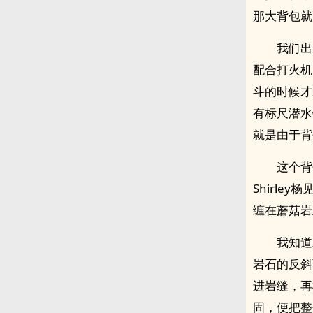
那大背包就
我们出
配合打火机
斗的时候才
有标尺潜水
就是由于背
这个背
Shirl
缠在蘑菇岩
我知道
岩石的反斜
进‎­‍岩
固，便把整