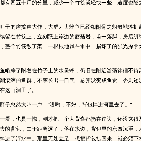
都有四五十斤的分量，减少一个竹筏就轻快一些，速度也随
叶子的摩擦声大作，大群刀齿蝰鱼已经如附骨之蛆般地蜂拥
续留在竹筏上，立刻跃上岸边的蘑菇岩，甫一落脚，身后绑
，整个竹筏散了架，一根根地飘在水中，损坏了的强光探照
鱼啃净了附着在竹子上的水彘蜂，仍旧在附近游荡徘徊不肯
翻滚滚的鱼群，不禁长出一口气，总算没变成鱼食，否则还
在这山洞里了。
胖子忽然大叫一声：“哎哟，不好，背包掉进河里去了。”
一看，也是一惊，刚才把三个大背囊都扔在岸边，还没来得
去的背包，由于距离远了，落在水边，背包里的东西沉重，
掉进了河水中。那里无处立足，想把背包捞回来，就必须下