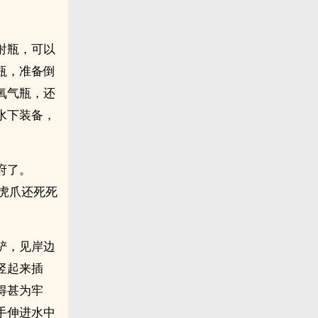
射瓶，可以
瓶，准备倒
氧气瓶，还
水下装备，
府了。
飞虎爪还死死
铲，见岸边
‌插‍‍​
得甚为牢
手伸进水中