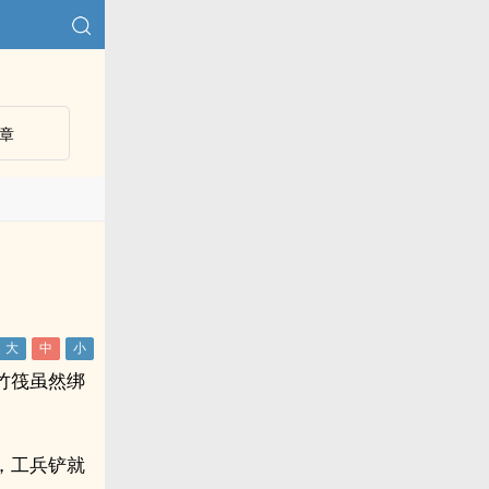
章
军
竹筏虽然绑
，工兵铲就