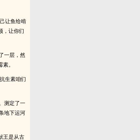
自己让鱼给啃
领，让你们
糊了一层，然
霉素。
种抗生素咱们
休。测定了一
条地下运河
献王是从古