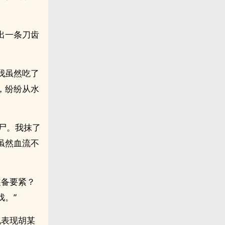
出一条刀齿
。
我虽然吃了
，纷纷从水
分尸。我抹了
虽然血流不
装备要紧？
。”
现表现胡某