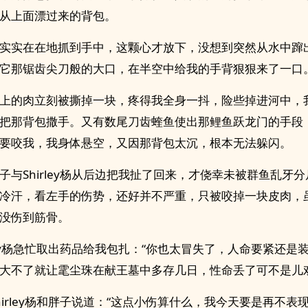
从上面漂过来的背包。
实实在在地抓到手中，这颗心才放下，没想到突然从水中蹿
它那锯齿尖刀般的大口，在半空中给我的手背狠狠来了一口
上的肉立刻被撕掉一块，疼得我全身一抖，险些掉进河中，
把那背包撒手。又有数尾刀齿蝰鱼使出那鲤鱼跃龙门的手段
要咬我，我身体悬空，又因那背包太沉，根本无法躲闪。
子与Shirley杨从后边把我扯了回来，才侥幸未被群鱼乱牙
冷汗，看左手的伤势，还好并不严重，只被咬掉一块皮肉，
没伤到筋骨。
rley杨急忙取出药品给我包扎：“你也太冒失了，人命要紧还是
大不了就让雮尘珠在献王墓中多存几日，性命丢了可不是儿戏
hirley杨和胖子说道：“这点小伤算什么，我今天要是再不表