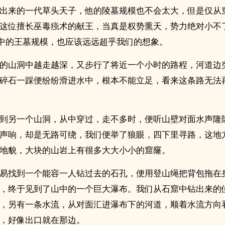
出来的一代草头天子，他的陵墓规模也不会太大，但是仅从
这位擅长巫毒痋术的献王，当真是权势熏天，势力绝对小不
”中的王墓规模，也应该远远超乎我们的想象。
的山洞中越走越深，又步行了将近一个小时的路程，河道边
碎石一踩便纷纷滑进水中，根本不能立足，看来这条路无法
到另一个山洞，从中穿过，走不多时，便听山壁对面水声隆
声响，却是无路可绕，我们便举了狼眼，四下里寻路，这地
地貌，大块的山岩上有很多大大小小的窟窿。
易找到一个能容一人钻过去的石孔，便用登山绳把背包拖在
，终于见到了山中的一个巨大瀑布。我们从石窟中钻出来的
，另有一条水流，从对面汇进瀑布下的河道，顺着水流方向
，好像出口就在那边。