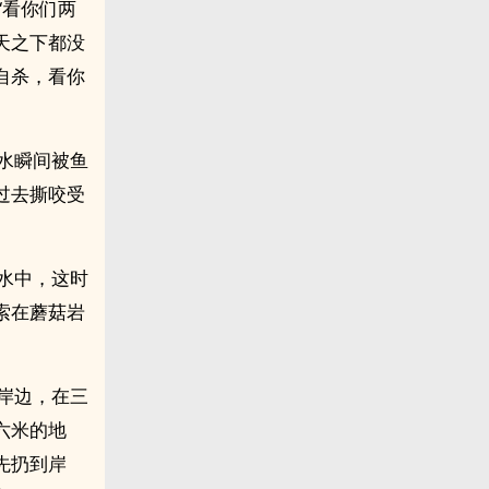
“看你们两
天之下都没
自杀，看你
河水瞬间被鱼
过去撕咬受
入水中，这时
索在蘑菇岩
的岸边，在三
六米的地
先扔到岸