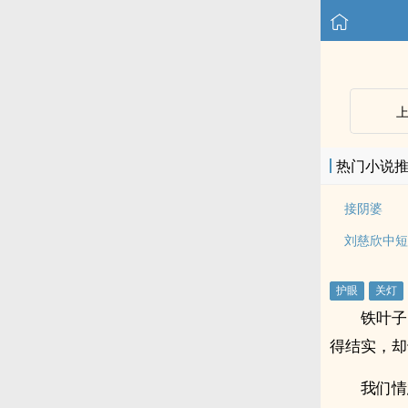
热门小说
接阴婆
刘慈欣中短
铁叶子
得结实，却
我们情