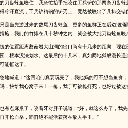
的刀齿蝰鱼咬住，我急忙抬手把咬住工兵铲的那两条刀齿蝰
得冷汗直流，工兵铲精钢的铲刃上，竟然被咬出了几排交错
只是当先游过来的数尾刀齿蝰鱼，更多的鱼群正在后边汹涌
措施，我们的竹排在几十秒钟之内，就会被大批刀齿蝰鱼咬
筏的位置距离蘑菇岩大山洞的出口尚有十几米的距离，现在
围，根本没法划水。这最后的十几米，真如同地狱般漫长遥
可能抵达了。
急地喊道：“这回咱们真要玩完了，我他妈的可不想当鱼食
吗，快给我心窝子来上一枪，我宁可被枪打死，也好过被这
也有点麻爪了，咬着牙对胖子说道：“好，就这么办了，我
再开枪自杀，咱们绝不能活着落在敌人手里。”