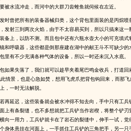
要被水流冲走，而河中的大群刀齿蝰鱼就伺候在左近。
发时曾把所有的装备器械归类，这个背包里面装的是丙烷喷
，发射三到两次火焰，由于不太容易买到，所以只搞来这一
装备上，以防不测。而且包中还有六瓶水壶大小的可充填式
镜和呼吸器，这些都是倒那座建在湖中的献王斗不可缺少的
包里有不少充满各种气体的设备，所以一时还未沉入水底。
包如果失落了，我们就可以趁早夹着尾巴鸣金收兵，打道回
ey杨见此情景，也是心急如焚，想用飞虎爪把背包钩回来，而那
上，一时无法解脱。
若再延迟，这些装备就会被水冲得不知去向，手中只有工兵
面上有条裂缝，也不多想就把工兵铲当作岩楔，将整个铲刃竖起来‌
缝，再横向一用力，工兵铲就卡在了岩石的裂缝中，伸手一试，觉
个身体悬挂在河面上，一手抓住工兵铲的三角把手，另一只