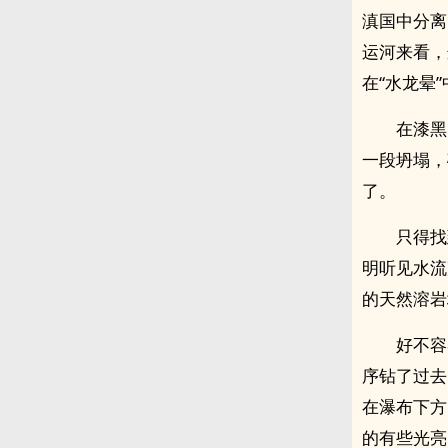
滇国中分离
运河来看，
在“水龙晕
在漆黑
一段坍塌，
了。
只得找
明听见水流
的天然溶岩
好不容
序钻了过去
在瀑布下方
的有些光亮