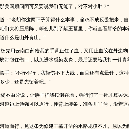
那美国顾问团可又要说我们无能了，对不对小胖？”
道：“老胡你这两下子算得什么本事，偷鸡不成反丢把米，
咱们大将压后阵，等会儿到了献王墓里，你就全看胖爷的本
道什么是山外有山。”
rley杨先用云南白药给我的手背止住了血，又用止血胶在外边
胶带包住伤口，以免进水感染发炎，最后还要给我打一针青
摆手：“不行不行，我轻伤不下火线，而且还有点晕针，这
多少，还是先留着吧。”
rley杨不由分说，让胖子把我按倒在地，强行打了一针才算罢
河道边上勉强可以通行，便背上装备，准备开11号，沿着这
河道而行，见这条为修建王墓开凿的水路规模不凡。原以为