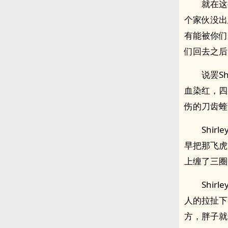
就在这
个家伙没出
有能被你们
们回去之后
说罢S
血染红，四
伤的刀齿蝰
Shi
早把那飞虎
上缠了三圈
Shi
人的拉扯下
方，胖子就