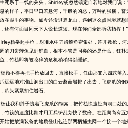
生死系于一线的关头，Shirley杨忽然镇定自若地对我们说：
息的样子，平日里口若悬河，千般的凶恶，万种的强横，普
放在眼里的事物。如今还没过遮龙山，遇到这么点困境就想
，还有何面目同天下人说长道短。现在你们全部听我指挥！”
hirley杨举起手枪，对准水中刀齿蝰鱼密集处，连开数枪，
周的刀齿蝰鱼见到鲜血，根本不管是同类的还是什么，狂扑
鱼，竹筏即将被咬碎的危机稍稍得以缓解。
rley杨顾不得再把手枪放回去，直接松手，任由那支六四式落
爪远远地对准山洞出口的白云蘑菇岩掷了出去，飞虎爪的钢
，爪头紧紧扣住岩石。
rley杨让我和胖子拽着飞虎爪的钢索，把竹筏快速扯向洞口处
，竹筏的速度比刚才用工兵铲乱划快了数倍。在距离尚有五
开始把放满装备的地质登山包连那两柄捕虫网一个接一个地