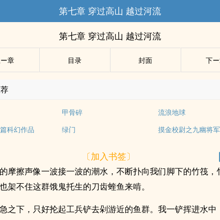
第七章 穿过高山 越过河流
第七章 穿过高山 越过河流
上ー章
目录
封面
下ー
推荐
甲骨碎
流浪地球
篇科幻作品
绿门
摸金校尉之九幽将
〔加入书签〕
的摩擦声像一波接一波的潮水，不断扑向我们脚下的竹筏，
也架不住这群饿鬼托生的刀齿蝰鱼来啃。
急之下，只好抡起工兵铲去剁游近的鱼群。我一铲挥进水中