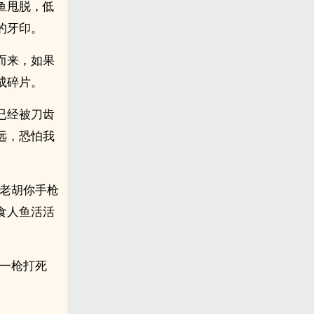
鱼甩脱，低
的牙印。
而来，如果
成碎片。
已经被刀齿
远，恐怕我
，老胡你手枪
食人鱼活活
先一枪打死