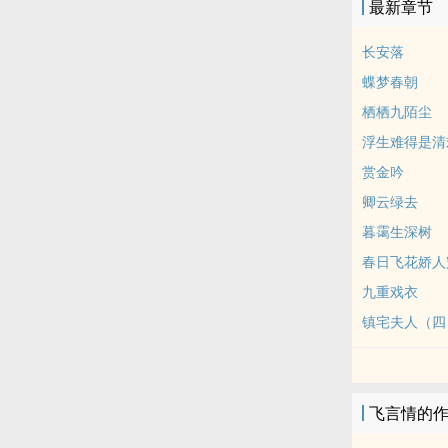
最新章节
长安落
蝶梦春朝
栖栖九陌尘
浮生难得是清
赏金吟
卿云绿去
暮霭生深树
春日飞花娇人
九重戏衣
镇宅夫人（四
飞言情的