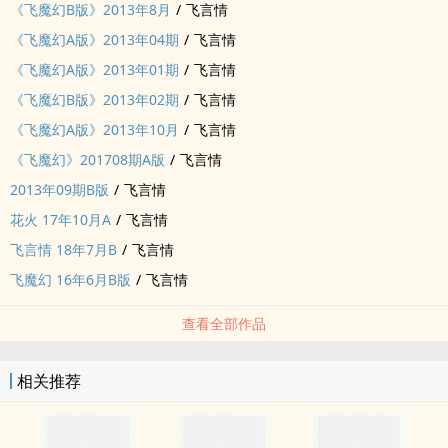
《飞魔幻B版》2013年8月
/
飞言情
《飞魔幻A版》2013年04期
/
飞言情
《飞魔幻A版》2013年01期
/
飞言情
《飞魔幻B版》2013年02期
/
飞言情
《飞魔幻A版》2013年10月
/
飞言情
《飞魔幻》201708期A版
/
飞言情
2013年09期B版
/
飞言情
花火 17年10月A
/
飞言情
飞言情 18年7月B
/
飞言情
飞魔幻 16年6月B版
/
飞言情
查看全部作品
相关推荐